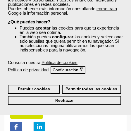
publicaciones en redes sociales.
Puedes obtener más información consultando
cómo trata
Google la información personal
.
¡Únete a la Comunidad Femxa!
¿Qué puedes hacer?
Actualmente
este curso está cerrado
y no hay plazas
Puedes
aceptar
las cookies para que tu experiencia
disponibles.
en la web sea óptima.
También puedes
configurar
las cookies y seleccionar
Si todavía no tienes cuenta de usuario,
regístrate
, indicando
solo aquellas que quiera permitir en tu navegador. Si
tu sector profesional y tus preferencias formativas. Si ya
no seleccionas ninguna utilizaremos las que sean
estás registrado, inicia sesión a continuación y filtra tu
indispensables para la navegación.
búsqueda para encontrar los cursos que se ajusten a tu
perfil.
Consulta nuestra
Política de cookies
Política de privacidad
◮
Configuración
Permitir cookies
Permitir todas las cookies
Rechazar
Recordarme
Iniciar sesión