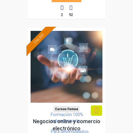
2
92
ONLINE
Cursos Femxa
Formación 100%
Negocios online y comercio
subvencionada.
electrónico
Para desempleados,