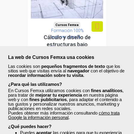
Cursos Femxa
Formación 100%
Cálculo y diseño de
subvencionada.
estructuras bajo
Para desempleados,
metodología BIM aplicando...
trabajadores y
La web de Cursos Femxa usa cookies
autónomos.
Curso Gratuito
Las cookies son
pequeños fragmentos de texto
que los
50 horas
sitios web que visitas envía al
navegador
con el objetivo de
Sector
Online (toda España)
recordar información sobre tu visita
.
-Construcción e industrias
Extractivas.
¿Para qué las utilizamos?
Ver curso
En Cursos Femxa utilizamos cookies con
fines analíticos
,
para tratar de
mejorar tu experiencia
en nuestra página
web y con
fines publicitarios
, para adaptar el contenido a
tus gustos y personalizar nuestros anuncios, marketing y
0
20
publicaciones en redes sociales.
Puedes obtener más información consultando
cómo trata
Google la información personal
.
¿Qué puedes hacer?
ONLINE
Puedes
aceptar
las cookies para que tu experiencia