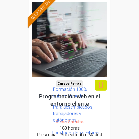
AULA VIRTUAL
Cursos Femxa
Formación 100%
Programación web en el
subvencionada.
entorno cliente
Para desempleados,
trabajadores y
autónomos.
Curso Gratuito
180 horas
Para todos los sectores.
Presencial - Aula virtual en Madrid