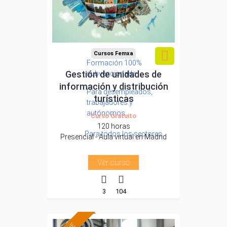
Cursos Femxa
Formación 100%
Gestión de unidades de
subvencionada.
información y distribución
Para desempleados,
turísticas
trabajadores y
autónomos.
Curso Gratuito
120 horas
Para todos los sectores.
Presencial - Aula virtual en Madrid
Ver curso
3
104