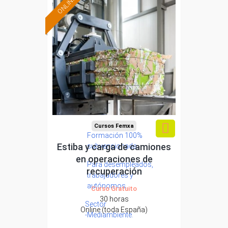
ONLINE
Cursos Femxa
Formación 100%
Estiba y carga de camiones
subvencionada.
en operaciones de
Para desempleados,
recuperación
trabajadores y
autónomos.
Curso Gratuito
30 horas
Sector
Online (toda España)
-Mediambiente.