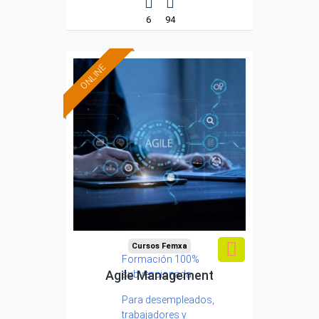
6
94
ONLINE
Cursos Femxa
Formación 100%
Agile Management
subvencionada.
Para desempleados,
trabajadores y