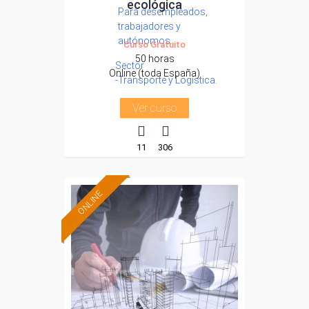
ecológica
Para desempleados,
trabajadores y
autónomos.
Curso Gratuito
50 horas
Sector
Online (toda España)
-Transporte y Logística.
Ver curso
11
306
ONLINE