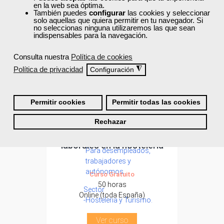
en la web sea óptima.
También puedes
configurar
las cookies y seleccionar
solo aquellas que quiera permitir en tu navegador. Si
no seleccionas ninguna utilizaremos las que sean
indispensables para la navegación.
Consulta nuestra
Política de cookies
Política de privacidad
◮
Configuración
Permitir cookies
Permitir todas las cookies
Cursos Femxa
Rechazar
Formación 100%
Prevención de riesgos
subvencionada.
laborales en la hostelería
Para desempleados,
trabajadores y
autónomos.
Curso Gratuito
50 horas
Sector
Online (toda España)
-Hosteleria y Turismo.
Ver curso