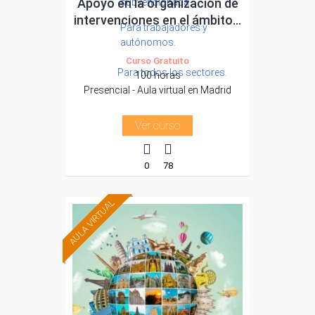
Apoyo en la organización de
subvencionada.
intervenciones en el ámbito...
Para trabajadores y
autónomos.
Curso Gratuito
Para todos los sectores.
100 horas
Presencial - Aula virtual en Madrid
Ver curso
0
78
AULA VIRTUAL