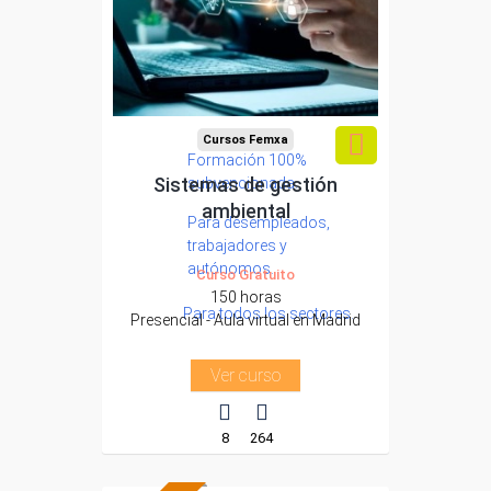
Cursos Femxa
Formación 100%
Sistemas de gestión
subvencionada.
ambiental
Para desempleados,
trabajadores y
autónomos.
Curso Gratuito
150 horas
Para todos los sectores.
Presencial - Aula virtual en Madrid
Ver curso
8
264