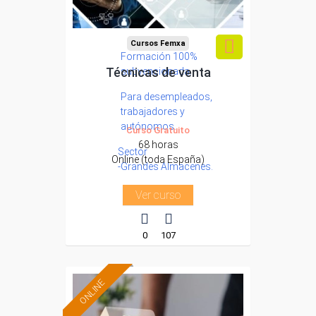
Cursos Femxa
Formación 100%
Técnicas de venta
subvencionada.
Para desempleados,
trabajadores y
autónomos.
Curso Gratuito
68 horas
Sector
Online (toda España)
-Grandes Almacenes.
Ver curso
0
107
ONLINE