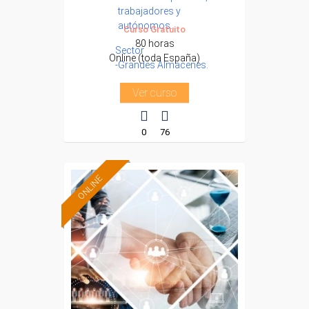
trabajadores y
autónomos.
Curso Gratuito
80 horas
Sector
Online (toda España)
-Grandes Almacenes.
Ver curso
0
76
ONLINE