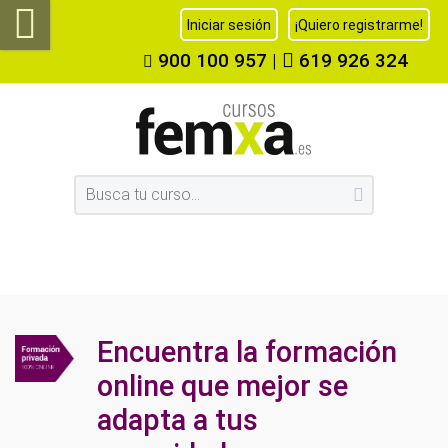
Iniciar sesión
¡Quiero registrarme!
900 100 957
|
619 926 324
Encuentra la formación
online que mejor se
adapta a tus