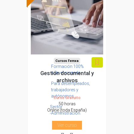
Cursos Femxa
Formación 100%
Gestión documental y
subvencionada.
archivos
Para desempleados,
trabajadores y
autónomos.
Curso Gratuito
50 horas
Sector
Online (toda España)
-Administración.
Ver curso