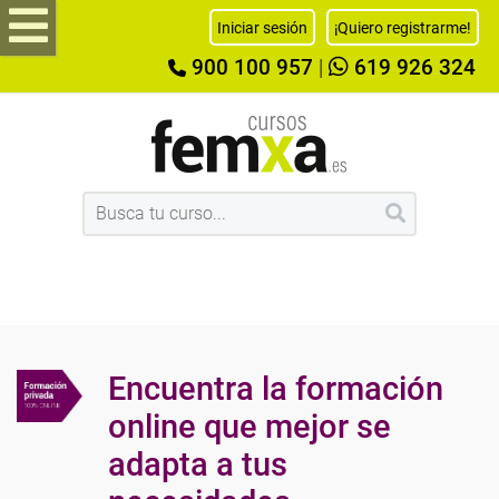
Iniciar sesión
¡Quiero registrarme!
900 100 957
|
619 926 324
Encuentra la formación
online que mejor se
adapta a tus