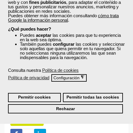
¿Recibiré un certificado al finalizar un curso
web y con
fines publicitarios
, para adaptar el contenido a
tus gustos y personalizar nuestros anuncios, marketing y
gratuito?
publicaciones en redes sociales.
Puedes obtener más información consultando
cómo trata
Google la información personal
.
¿Qué puedes hacer?
Puedes
aceptar
las cookies para que tu experiencia
en la web sea óptima.
También puedes
configurar
las cookies y seleccionar
solo aquellas que quiera permitir en tu navegador. Si
Inicia sesión:
no seleccionas ninguna utilizaremos las que sean
indispensables para la navegación.
Accede con tu nombre de usuario y contraseña o inicia
sesión con Facebook, Google o LinkedIn:
Consulta nuestra
Política de cookies
Política de privacidad
◮
Configuración
Permitir cookies
Permitir todas las cookies
Rechazar
Recordarme
Iniciar sesión