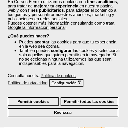
En Cursos Femxa utilizamos cookies con
fines analíticos
,
para tratar de
mejorar tu experiencia
en nuestra página
web y con
fines publicitarios
, para adaptar el contenido a
tus gustos y personalizar nuestros anuncios, marketing y
publicaciones en redes sociales.
Puedes obtener más información consultando
cómo trata
Inicia sesión:
Google la información personal
.
Accede con tu nombre de usuario y contraseña o inicia
¿Qué puedes hacer?
sesión con Facebook, Google o LinkedIn:
Puedes
aceptar
las cookies para que tu experiencia
en la web sea óptima.
También puedes
configurar
las cookies y seleccionar
solo aquellas que quiera permitir en tu navegador. Si
no seleccionas ninguna utilizaremos las que sean
indispensables para la navegación.
Consulta nuestra
Política de cookies
Recordarme
Política de privacidad
◮
Configuración
Iniciar sesión
Permitir cookies
Permitir todas las cookies
Rechazar
¿No recuerdas tu nombre de usuario o contraseña?
Si todavía no tienes cuenta de usuario,
regístrate aquí