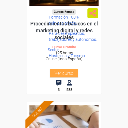
Cursos Femxa
Formación 100%
Procedimientos básicos en el
subvencionada.
marketing digital y redes
Para desempleados,
sociales
trabajadores y autónomos.
Curso Gratuito
Sector
125 horas
-Hosteleria y Turismo.
Online (toda España)
Ver curso
3
588
ONLINE