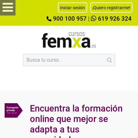
Iniciar sesión
¡Quiero registrarme!
900 100 957
|
619 926 324
Encuentra la formación
online que mejor se
adapta a tus