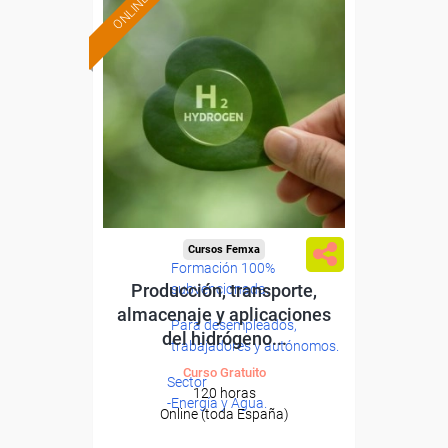
ONLINE
Cursos Femxa
Formación 100%
Producción, transporte,
subvencionada.
almacenaje y aplicaciones
Para desempleados,
del hidrógeno...
trabajadores y autónomos.
Curso Gratuito
Sector
120 horas
-Energía y Agua.
Online (toda España)