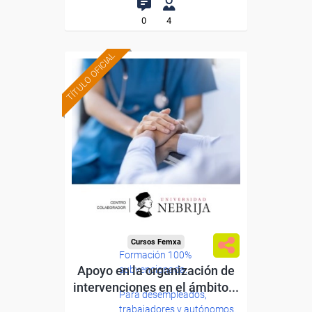
0
4
TÍTULO OFICIAL
Cursos Femxa
Formación 100%
Apoyo en la organización de
subvencionada.
intervenciones en el ámbito...
Para desempleados,
trabajadores y autónomos.