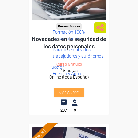
Cursos Femxa
Formación 100%
Novedades en la seguridad de
subvencionada.
los datos personales
Para desempleados,
trabajadores y autónomos.
Curso Gratuito
Sector
15 horas
-Energía y Agua.
Online (toda España)
Ver curso
207
9
ONLINE