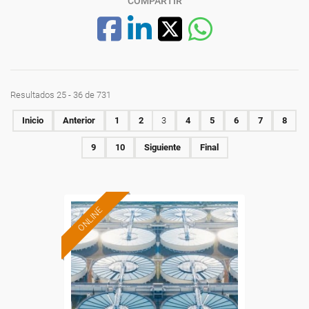
COMPARTIR
Resultados 25 - 36 de 731
Inicio
Anterior
1
2
3
4
5
6
7
8
9
10
Siguiente
Final
ONLINE