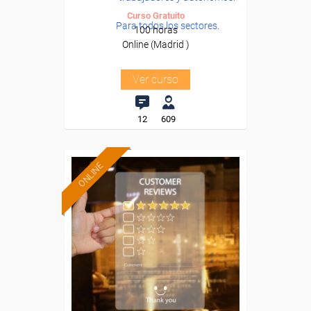
Curso Gratuito
Para todos los sectores.
100 horas
Online (Madrid )
Ver curso
12
609
ONLINE