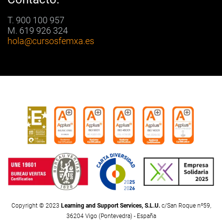
T. 900 100 957
M. 619 926 324
hola
@cursosfemxa.es
Copyright © 2023
Learning and Support Services, S.L.U.
c/San Roque nº59,
36204 Vigo (Pontevedra) - España