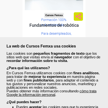
Cursos Femxa
Formación 100%
Fundamentos de robótica
subvencionada.
Para desempleados,
trabajadores y autónomos.
Curso Gratuito
La web de Cursos Femxa usa cookies
Sector
50 horas
-Industria Química.
Las cookies son
pequeños fragmentos de texto
que los
Online (toda España)
sitios web que visitas envía al
navegador
con el objetivo de
recordar información sobre tu visita
.
Ver curso
¿Para qué las utilizamos?
En Cursos Femxa utilizamos cookies con
fines analíticos
,
para tratar de
mejorar tu experiencia
en nuestra página
web y con
fines publicitarios
, para adaptar el contenido a
2
254
tus gustos y personalizar nuestros anuncios, marketing y
publicaciones en redes sociales.
Puedes obtener más información consultando
cómo trata
Google la información personal
.
ONLINE
¿Qué puedes hacer?
Puedes
aceptar
las cookies para que tu experiencia