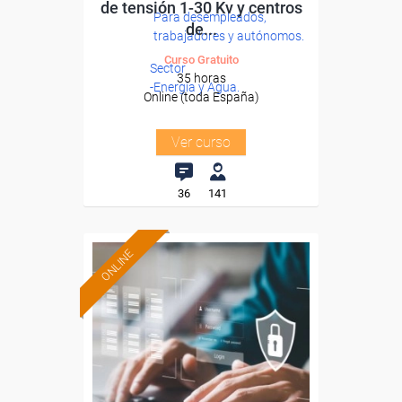
de tensión 1-30 Kv y centros
Para desempleados,
de...
trabajadores y autónomos.
Curso Gratuito
Sector
35 horas
-Energía y Agua.
Online (toda España)
Ver curso
36
141
ONLINE