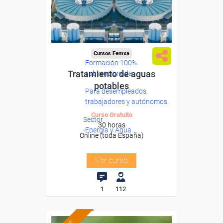
Cursos Femxa
Formación 100%
Tratamiento de aguas
subvencionada.
potables
Para desempleados,
trabajadores y autónomos.
Curso Gratuito
Sector
30 horas
-Energía y Agua.
Online (toda España)
Ver curso
1
112