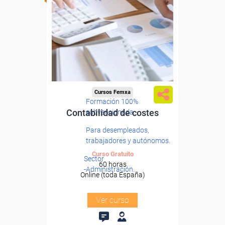
Cursos Femxa
Formación 100%
Contabilidad de costes
subvencionada.
Para desempleados,
trabajadores y autónomos.
Curso Gratuito
Sector
60 horas
-Administración.
Online (toda España)
Ver curso