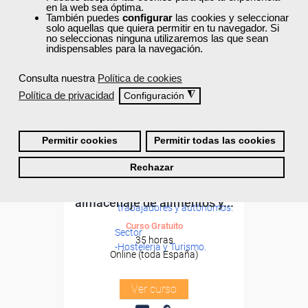
en la web sea óptima.
También puedes
configurar
las cookies y seleccionar
solo aquellas que quiera permitir en tu navegador. Si
no seleccionas ninguna utilizaremos las que sean
indispensables para la navegación.
Consulta nuestra
Política de cookies
Política de privacidad
◮
Configuración
Permitir cookies
Permitir todas las cookies
Cursos Femxa
Formación 100%
Rechazar
Logística en bar:
subvencionada.
Aprovisionamiento y
Para desempleados,
almacenaje de alimentos y...
trabajadores y autónomos.
Curso Gratuito
Sector
35 horas
-Hosteleria y Turismo.
Online (toda España)
Ver curso