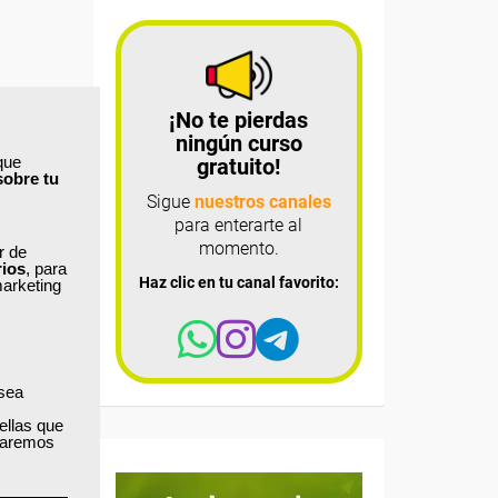
¡No te pierdas
ningún curso
que
gratuito!
sobre tu
Sigue
nuestros canales
para enterarte al
momento.
ar de
rios
, para
Haz clic en tu canal favorito:
marketing
 sea
ellas que
izaremos