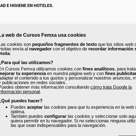
D E HIGIENE EN HOTELES.
s.
La web de Cursos Femxa usa cookies
Las cookies son
pequeños fragmentos de texto
que los sitios web 
visitas envía al
navegador
con el objetivo de
recordar información 
visita
.
ación de
25 horas.
¿Para qué las utilizamos?
En Cursos Femxa utilizamos cookies con
fines analíticos
, para trat
mejorar tu experiencia
en nuestra página web y con
fines publicita
adaptar el contenido a tus gustos y personalizar nuestros anuncios, 
y publicaciones en redes sociales.
Puedes obtener más información consultando
cómo trata Google la
información personal
.
¿Qué puedes hacer?
Puedes
aceptar
las cookies para que tu experiencia en la web
óptima.
También puedes
configurar
las cookies y seleccionar solo aqu
quiera permitir en tu navegador. Si no seleccionas ninguna util
las que sean indispensables para la navegación.