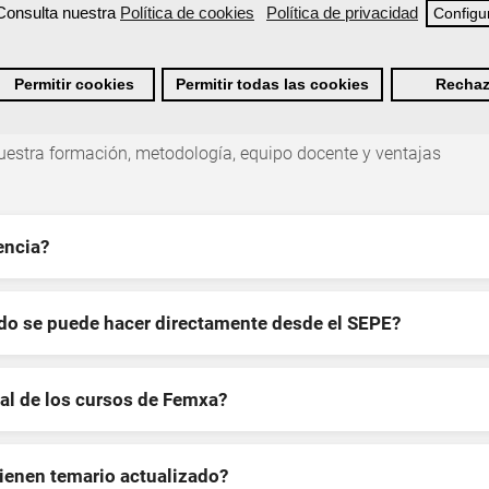
Consulta nuestra
Política de cookies
Política de privacidad
Configu
Permitir cookies
Permitir todas las cookies
Rechaz
re la formación de Femxa
estra formación, metodología, equipo docente y ventajas
encia?
ndo se puede hacer directamente desde el SEPE?
al de los cursos de Femxa?
tienen temario actualizado?