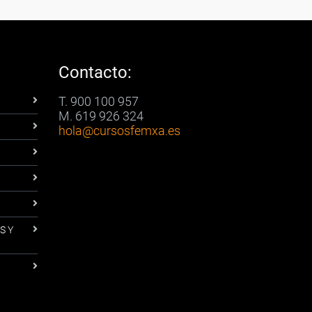
Contacto:
T. 900 100 957
M. 619 926 324
hola
@cursosfemxa.es
S Y