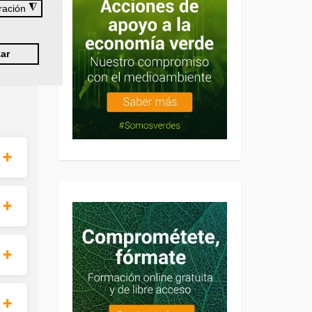
◮
ración
ar