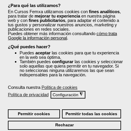
¿Para qué las utilizamos?
Preguntas frecuentes sobre la
En Cursos Femxa utilizamos cookies con
fines analíticos
,
para tratar de
mejorar tu experiencia
en nuestra página
formación de Femxa
web y con
fines publicitarios
, para adaptar el contenido a
tus gustos y personalizar nuestros anuncios, marketing y
publicaciones en redes sociales.
Resolvemos las dudas más habituales sobre nuestra
Puedes obtener más información consultando
cómo trata
Google la información personal
.
formación, metodología, equipo docente y ventajas
para el alumnado.
¿Qué puedes hacer?
Puedes
aceptar
las cookies para que tu experiencia
en la web sea óptima.
También puedes
configurar
las cookies y seleccionar
¿Qué nos hace diferentes de la
solo aquellas que quiera permitir en tu navegador. Si
competencia?
no seleccionas ninguna utilizaremos las que sean
indispensables para la navegación.
¿Por qué solicitar plaza en Femxa cuando se
Consulta nuestra
Política de cookies
puede hacer directamente desde el SEPE?
Política de privacidad
◮
Configuración
¿Son los docentes un aspecto diferencial de
Permitir cookies
Permitir todas las cookies
los cursos de Femxa?
Rechazar