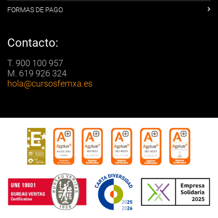
FORMAS DE PAGO
Contacto:
T. 900 100 957
M. 619 926 324
hola
@cursosfemxa.es