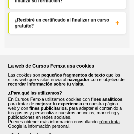
finaliza su formación?
¿Recibiré un certificado al finalizar un curso
gratuito?
La web de Cursos Femxa usa cookies
¡Únete a la Comunidad Femxa!
Las cookies son
pequeños fragmentos de texto
que los
Actualmente
este curso está cerrado
y no hay plazas
sitios web que visitas envía al
navegador
con el objetivo de
recordar información sobre tu visita
.
disponibles.
¿Para qué las utilizamos?
Si todavía no tienes cuenta de usuario,
regístrate
, indicando
En Cursos Femxa utilizamos cookies con
fines analíticos
,
tu sector profesional y tus preferencias formativas. Si ya
para tratar de
mejorar tu experiencia
en nuestra página
estás registrado, inicia sesión a continuación y filtra tu
web y con
fines publicitarios
, para adaptar el contenido a
búsqueda para encontrar los cursos que se ajusten a tu
tus gustos y personalizar nuestros anuncios, marketing y
perfil.
publicaciones en redes sociales.
Puedes obtener más información consultando
cómo trata
Google la información personal
.