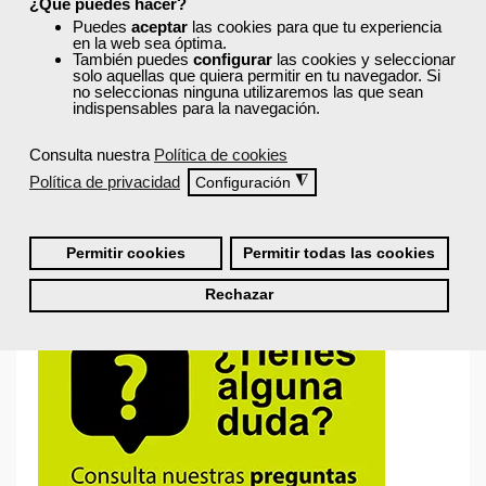
¿Qué puedes hacer?
Puedes
aceptar
las cookies para que tu experiencia
en la web sea óptima.
También puedes
configurar
las cookies y seleccionar
solo aquellas que quiera permitir en tu navegador. Si
no seleccionas ninguna utilizaremos las que sean
Recordarme
indispensables para la navegación.
Iniciar sesión
Consulta nuestra
Política de cookies
Política de privacidad
◮
Configuración
¿No recuerdas tu nombre de usuario o contraseña?
Permitir cookies
Permitir todas las cookies
Rechazar