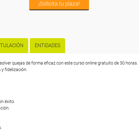
¡Solicita tu plaza!
ITULACIÓN
ENTIDADES
esolver quejas de forma eficaz con este curso online gratuito de 30 horas.
y fidelización.
n éxito.
ción.
.