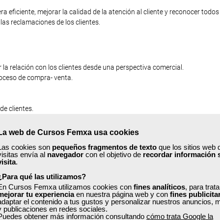
a eficiente, mejorar la calidad de la atención al cliente y reconocer todos
las reclamaciones de los clientes.
 la relación con los clientes desde una perspectiva comercial.
oceso de compra- venta.
de clientes.
La web de Cursos Femxa usa cookies
Las cookies son
pequeños fragmentos de texto
que los sitios web 
visitas envía al
navegador
con el objetivo de
recordar información 
visita
.
rategias de gestión.
¿Para qué las utilizamos?
sumidor.
En Cursos Femxa utilizamos cookies con
fines analíticos
, para trat
mejorar tu experiencia
en nuestra página web y con
fines publicita
RECLAMACIONES.
adaptar el contenido a tus gustos y personalizar nuestros anuncios, 
y publicaciones en redes sociales.
e reclamación. Documentos necesarios.
Puedes obtener más información consultando
cómo trata Google la