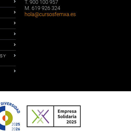
T. 900 100 957
M. 619 926 324
hola
@cursosfemxa.es
S Y