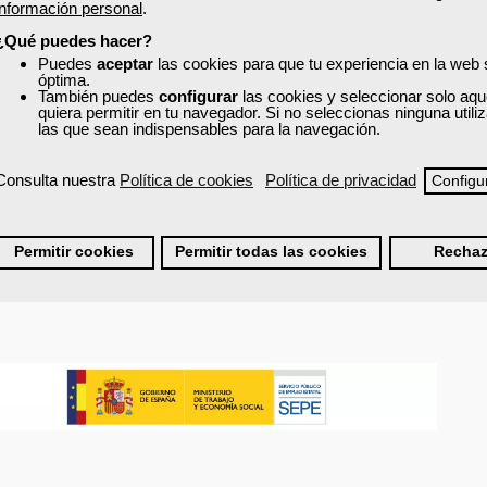
tención al cliente.
información personal
.
nción al cliente.
¿Qué puedes hacer?
Puedes
aceptar
las cookies para que tu experiencia en la web
óptima.
También puedes
configurar
las cookies y seleccionar solo aqu
quiera permitir en tu navegador. Si no seleccionas ninguna util
las que sean indispensables para la navegación.
iles.
s difíciles.
Consulta nuestra
Política de cookies
Política de privacidad
Configu
nes.
ración de
30 horas
.
Permitir cookies
Permitir todas las cookies
Rechaz