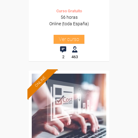
Curso Gratuito
56 horas
Online (toda España)
Ver curso
2
463
ONLINE
Formación 100%
subvencionada.
Para desempleados,
trabajadores y autónomos.
Sector
-Finanzas y Seguros.