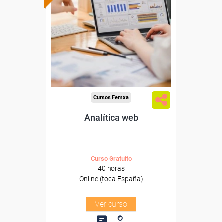
subvencionada.
Para desempleados,
trabajadores y autónomos.
Sector
-Información, Comunicación
y Artes Gráficas.
Cursos Femxa
Analítica web
Curso Gratuito
40 horas
Online (toda España)
Ver curso