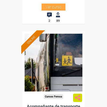
Ver curso
2
89
ONLINE
Formación 100%
subvencionada.
Para desempleados,
trabajadores y autónomos.
Sector
-Transporte y Logística.
Cursos Femxa
Acompañante de transporte