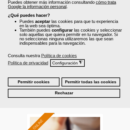
-Agricultura y Ganadería.
Puedes obtener más información consultando
cómo trata
Google la información personal
.
¿Qué puedes hacer?
Puedes
aceptar
las cookies para que tu experiencia
Cursos Femxa
en la web sea óptima.
También puedes
configurar
las cookies y seleccionar
Agricultura ecológica en la
solo aquellas que quiera permitir en tu navegador. Si
no seleccionas ninguna utilizaremos las que sean
explotación agrícola
indispensables para la navegación.
Consulta nuestra
Política de cookies
Curso Gratuito
Política de privacidad
◮
Configuración
25 horas
Online (toda España)
Permitir cookies
Permitir todas las cookies
Ver curso
Rechazar
0
149
ONLINE