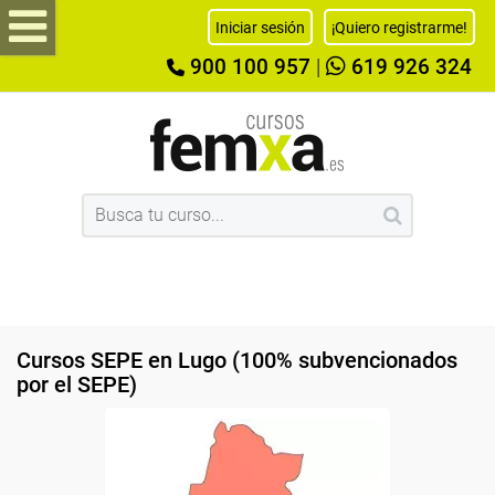
Iniciar sesión
¡Quiero registrarme!
900 100 957
|
619 926 324
Cursos SEPE en Lugo (100% subvencionados
por el SEPE)