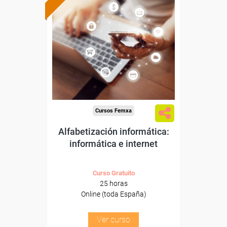
Formación 100%
subvencionada.
Para desempleados,
trabajadores y autónomos.
Sector
-Otros Servicios.
Cursos Femxa
Alfabetización informática:
informática e internet
Curso Gratuito
25 horas
Online (toda España)
Ver curso