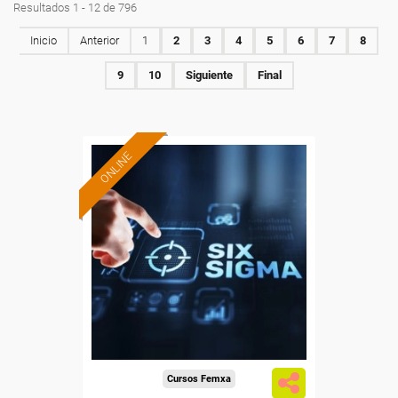
Resultados 1 - 12 de 796
Inicio
Anterior
1
2
3
4
5
6
7
8
9
10
Siguiente
Final
ONLINE
Formación 100%
subvencionada.
Para desempleados,
trabajadores y autónomos.
Sector
-Metal.
Cursos Femxa