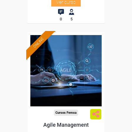
Ver curso
0
5
ONLINE
Formación 100%
subvencionada.
Para desempleados,
trabajadores y autónomos.
Sector
-Administración.
Cursos Femxa
Agile Management