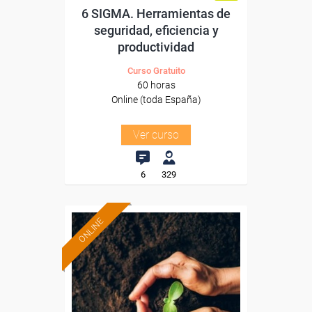
6 SIGMA. Herramientas de
seguridad, eficiencia y
productividad
Curso Gratuito
60 horas
Online (toda España)
Ver curso
6
329
ONLINE
Formación 100%
subvencionada.
Para desempleados,
trabajadores y autónomos.