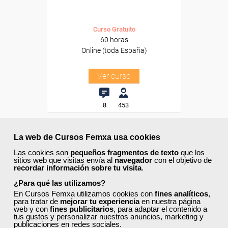
Curso Gratuito
60 horas
Online (toda España)
Ver curso
8
453
La web de Cursos Femxa usa cookies
ONLINE
Las cookies son
pequeños fragmentos de texto
que los
sitios web que visitas envía al
navegador
con el objetivo de
Formación 100%
recordar información sobre tu visita
.
subvencionada.
¿Para qué las utilizamos?
En Cursos Femxa utilizamos cookies con
fines analíticos
,
Para desempleados,
para tratar de
mejorar tu experiencia
en nuestra página
trabajadores y autónomos.
web y con
fines publicitarios
, para adaptar el contenido a
tus gustos y personalizar nuestros anuncios, marketing y
Sector
publicaciones en redes sociales.