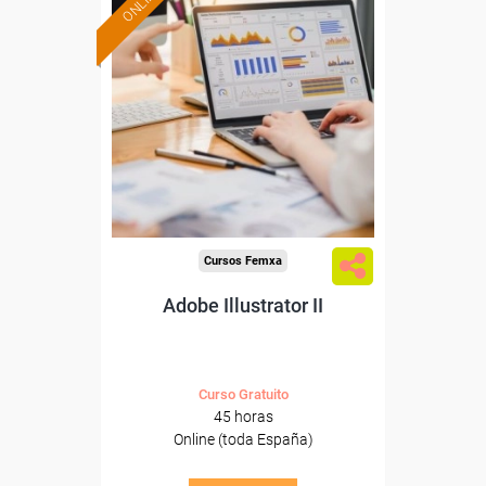
ONLINE
Formación 100%
subvencionada.
Para desempleados,
trabajadores y autónomos.
Sector
-Información, Comunicación
y Artes Gráficas.
Cursos Femxa
Adobe Illustrator II
Curso Gratuito
45 horas
Online (toda España)