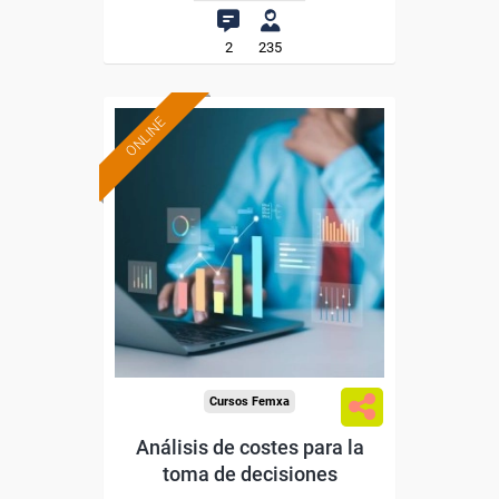
2
235
ONLINE
Formación 100%
subvencionada.
Para desempleados,
trabajadores y autónomos.
Sector
-Administración.
Cursos Femxa
Análisis de costes para la
toma de decisiones