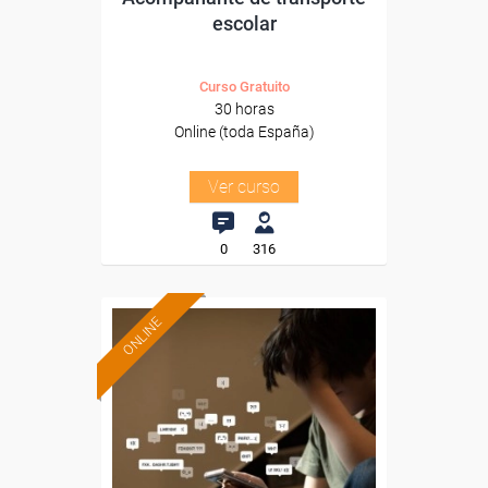
escolar
Curso Gratuito
30 horas
Online (toda España)
Ver curso
0
316
ONLINE
Formación 100%
subvencionada.
Para desempleados,
trabajadores y autónomos.