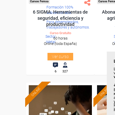
Cursos Femxa
Cursos Fem
Formación 100%
6 SIGMA. Herramientas de
Abonad
subvencionada.
seguridad, eficiencia y
agr
Para desempleados,
productividad
trabajadores y autónomos.
Curso Gratuito
Sector
60 horas
-Metal.
Online (toda España)
O
Ver curso
6
327
ONLINE
ONLINE