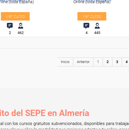
nline (toda España)
Online (toda España)
Ver curso
Ver curso
2
462
4
445
Inicio
Anterior
1
2
3
4
ito del SEPE en Almería
onal con los cursos gratuitos subvencionados, disponibles para tra