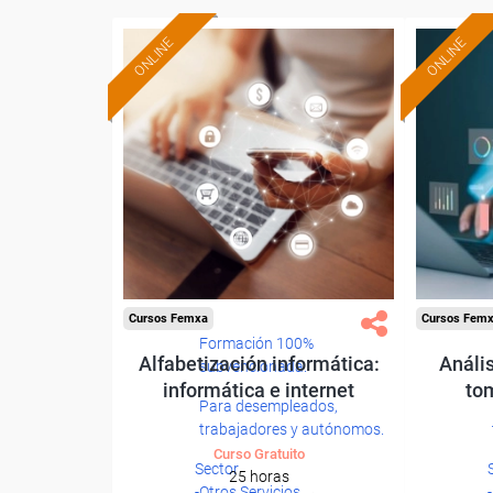
ONLINE
ONLINE
Cursos Femxa
Cursos Fem
Formación 100%
Alfabetización informática:
Anális
subvencionada.
informática e internet
to
Para desempleados,
trabajadores y autónomos.
Curso Gratuito
Sector
25 horas
-Otros Servicios.