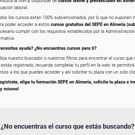
nsulta la oferta disponible de
cursos online y presenciales en Almer
tuación laboral.
dos los cursos están 100% subvencionados, por lo que no suponen n
ra poder acceder a estos
cursos gratuitos del SEPE en Almería (su
cesario cumplir con los requisitos establecidos por la Administració
rmativa.
ecesitas ayuda? ¿No encuentras cursos para ti?
iliza nuestro buscador o nuestros filtros para encontrar el curso que m
 estás registrado, recuerda completar tu perfil en la web: te permitirá
rsos a los que puedes acceder y así solicitar tu plaza con un solo clic
egístrate, elige tu formación SEPE en Almería, solicita tu plaza e im
y mismo!
¿No encuentras el curso que estás buscando?