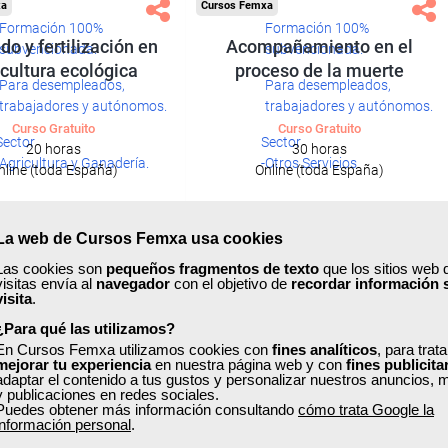
xa
Cursos Femxa
Formación 100%
Formación 100%
o y fertilización en
Acompañamiento en el
subvencionada.
subvencionada.
icultura ecológica
proceso de la muerte
Para desempleados,
Para desempleados,
trabajadores y autónomos.
trabajadores y autónomos.
Curso Gratuito
Curso Gratuito
Sector
Sector
20 horas
30 horas
-Agricultura y Ganadería.
-Otros Servicios.
nline (toda España)
Online (toda España)
Ver curso
Ver curso
La web de Cursos Femxa usa cookies
Las cookies son
pequeños fragmentos de texto
que los sitios web 
4
288
2
85
visitas envía al
navegador
con el objetivo de
recordar información 
visita
.
¿Para qué las utilizamos?
ONLINE
En Cursos Femxa utilizamos cookies con
fines analíticos
, para trat
mejorar tu experiencia
en nuestra página web y con
fines publicita
adaptar el contenido a tus gustos y personalizar nuestros anuncios, 
y publicaciones en redes sociales.
Puedes obtener más información consultando
cómo trata Google la
información personal
.