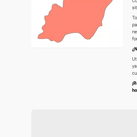
Co
si
To
pa
ne
fo
¿N
Ut
ya
cu
¡R
ho