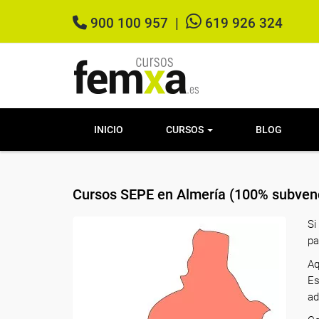
900 100 957
|
619 926 324
INICIO
CURSOS
BLOG
Cursos SEPE en Almería (100% subvenc
Si
pa
Aq
Es
ad