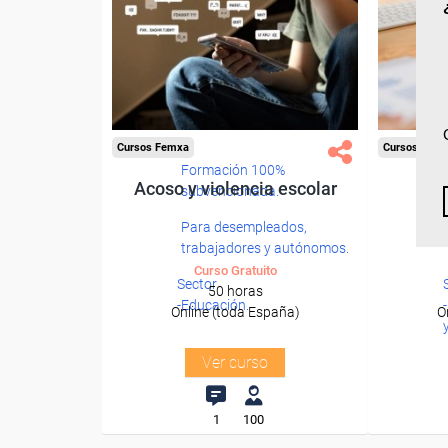
Cursos Femxa
Cursos Fem
Formación 100%
Acoso y violencia escolar
Ad
subvencionada.
Para desempleados,
trabajadores y autónomos.
Curso Gratuito
Sector
50 horas
-Educación.
Online (toda España)
O
Ver curso
1
100