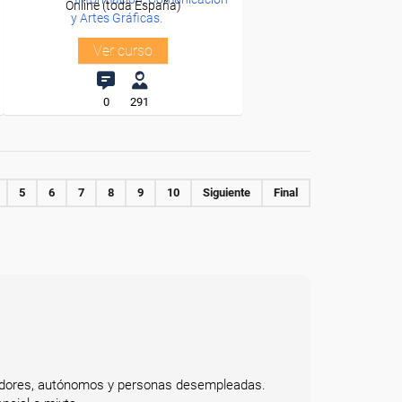
Online (toda España)
y Artes Gráficas.
Ver curso
0
291
5
6
7
8
9
10
Siguiente
Final
bajadores, autónomos y personas desempleadas.