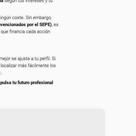
ía
según tus intereses y tu
ingún coste. Sin embargo,
bvencionados por el SEPE)
, es
n que financia cada acción
ejor se ajusta a tu perfil. Si
 localizar más fácilmente los
.
pulsa tu futuro profesional