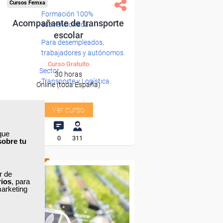
Cursos Femxa
Formación 100%
Acompañante de transporte
subvencionada.
escolar
Para desempleados,
trabajadores y autónomos.
Curso Gratuito
Sector
30 horas
-Transporte y Logística.
Online (toda España)
Ver curso
que
0
311
sobre tu
ONLINE
ar de
rios
, para
marketing