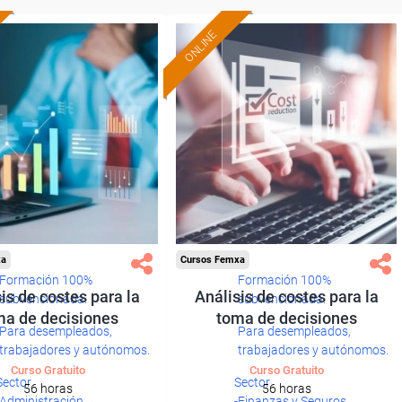
ONLINE
xa
Cursos Femxa
Formación 100%
Formación 100%
is de costes para la
Análisis de costes para la
subvencionada.
subvencionada.
ma de decisiones
toma de decisiones
Para desempleados,
Para desempleados,
trabajadores y autónomos.
trabajadores y autónomos.
Curso Gratuito
Curso Gratuito
Sector
Sector
56 horas
56 horas
-Administración.
-Finanzas y Seguros.