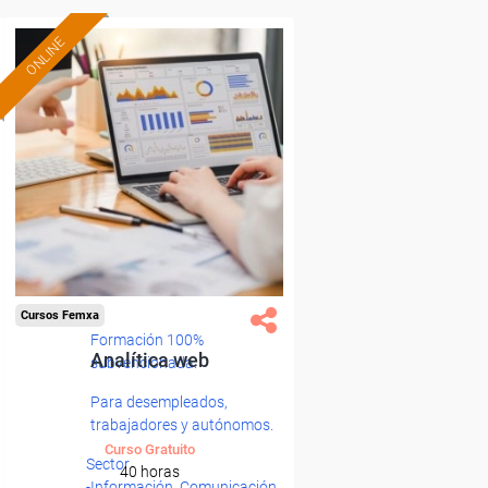
ONLINE
Cursos Femxa
Formación 100%
Analítica web
subvencionada.
Para desempleados,
trabajadores y autónomos.
Curso Gratuito
Sector
40 horas
-Información, Comunicación