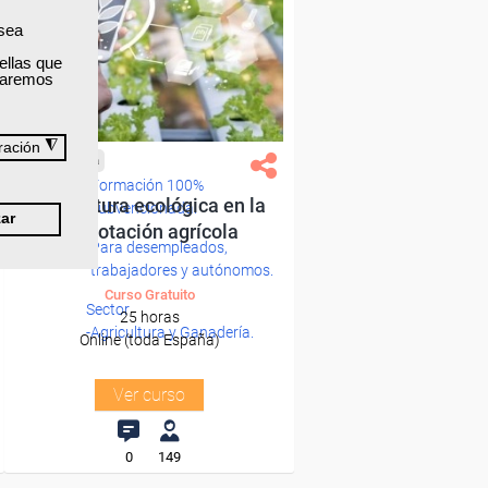
 sea
ellas que
izaremos
◮
ración
Cursos Femxa
Formación 100%
Agricultura ecológica en la
subvencionada.
ar
explotación agrícola
Para desempleados,
trabajadores y autónomos.
Curso Gratuito
Sector
25 horas
-Agricultura y Ganadería.
Online (toda España)
Ver curso
0
149