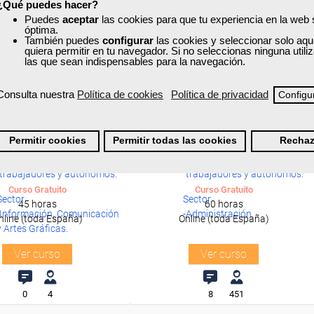
¿Qué puedes hacer?
Puedes
aceptar
las cookies para que tu experiencia en la web
óptima.
También puedes
configurar
las cookies y seleccionar solo aqu
quiera permitir en tu navegador. Si no seleccionas ninguna util
las que sean indispensables para la navegación.
Consulta nuestra
Política de cookies
Política de privacidad
Configu
xa
Cursos Femxa
Formación 100%
Formación 100%
obe Illustrator II
Agile Management
subvencionada.
subvencionada.
Permitir cookies
Permitir todas las cookies
Rechaz
Para desempleados,
Para desempleados,
trabajadores y autónomos.
trabajadores y autónomos.
Curso Gratuito
Curso Gratuito
Sector
Sector
45 horas
60 horas
-Información, Comunicación
-Administración.
nline (toda España)
Online (toda España)
y Artes Gráficas.
Ver curso
Ver curso
0
4
8
451