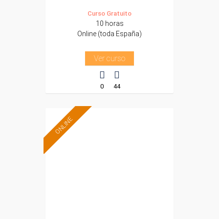
Curso Gratuito
10 horas
Online (toda España)
Ver curso
0
44
ONLINE
Formación 100%
subvencionada.
Para desempleados,
trabajadores y
autónomos.
Sector
-Educación.