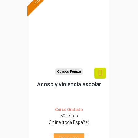
Formación 100%
subvencionada.
Para desempleados,
trabajadores y
autónomos.
Sector
-Educación.
Cursos Femxa
Acoso y violencia escolar
Curso Gratuito
50 horas
Online (toda España)
Ver curso