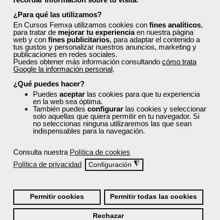
¿Para qué las utilizamos?
Para desempleados,
En Cursos Femxa utilizamos cookies con
fines analíticos
,
trabajadores y
para tratar de
mejorar tu experiencia
en nuestra página
autónomos.
web y con
fines publicitarios
, para adaptar el contenido a
tus gustos y personalizar nuestros anuncios, marketing y
Sector
publicaciones en redes sociales.
-Sanidad.
Puedes obtener más información consultando
cómo trata
Google la información personal
.
¿Qué puedes hacer?
Cursos Femxa
Puedes
aceptar
las cookies para que tu experiencia
en la web sea óptima.
También puedes
configurar
las cookies y seleccionar
Atención al paciente
solo aquellas que quiera permitir en tu navegador. Si
no seleccionas ninguna utilizaremos las que sean
hospitalario
indispensables para la navegación.
Consulta nuestra
Política de cookies
Curso Gratuito
40 horas
Política de privacidad
◮
Configuración
Online (toda España)
Permitir cookies
Permitir todas las cookies
Ver curso
Rechazar