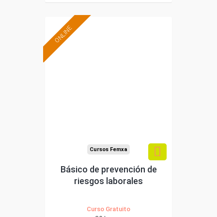
ONLINE
Formación 100%
subvencionada.
Para desempleados,
trabajadores y
autónomos.
Sector
-Mediambiente.
Cursos Femxa
Básico de prevención de
riesgos laborales
Curso Gratuito