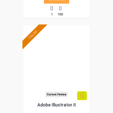
1
100
ONLINE
Formación 100%
subvencionada.
Para desempleados,
trabajadores y
autónomos.
Sector
-Información,
Comunicación y Artes
Gráficas.
Cursos Femxa
Adobe Illustrator II