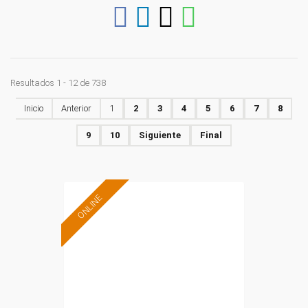
Resultados 1 - 12 de 738
Inicio
Anterior
1
2
3
4
5
6
7
8
9
10
Siguiente
Final
ONLINE
Formación 100%
subvencionada.
Para desempleados,
trabajadores y
autónomos.