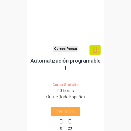
Para desempleados,
trabajadores y
autónomos.
Sector
-Construcción e industrias
Extractivas.
Cursos Femxa
Automatización programable
I
Curso Gratuito
60 horas
Online (toda España)
Ver curso
0
23