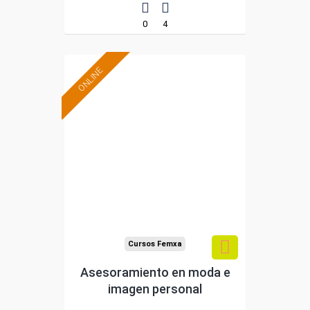
0
4
ONLINE
Formación 100%
subvencionada.
Para desempleados,
trabajadores y
autónomos.
Sector
-Grandes Almacenes.
Cursos Femxa
Asesoramiento en moda e
imagen personal