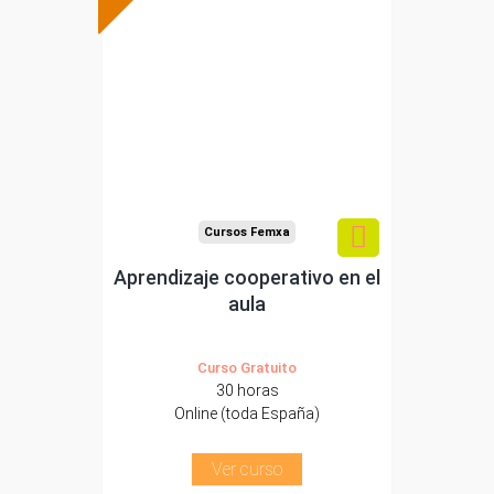
Formación 100%
subvencionada.
Para desempleados,
trabajadores y
autónomos.
Sector
-Educación.
Cursos Femxa
Aprendizaje cooperativo en el
aula
Curso Gratuito
30 horas
Online (toda España)
Ver curso