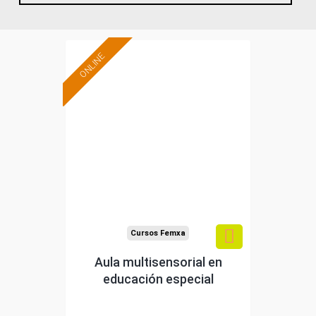
0
60
ONLINE
Formación 100%
subvencionada.
Para desempleados,
trabajadores y
autónomos.
Sector
-Educación.
Cursos Femxa
Aula multisensorial en
educación especial