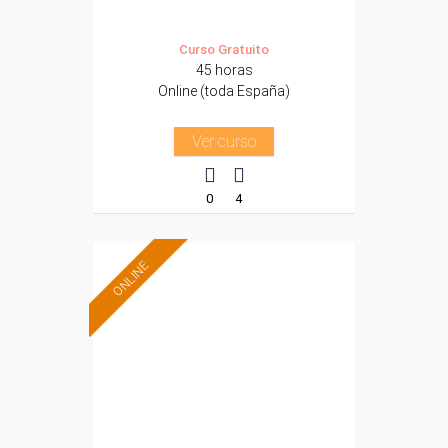
Curso Gratuito
45 horas
Online (toda España)
Ver curso
0
4
ONLINE
Formación 100%
subvencionada.
Para desempleados,
trabajadores y
autónomos.
Sector