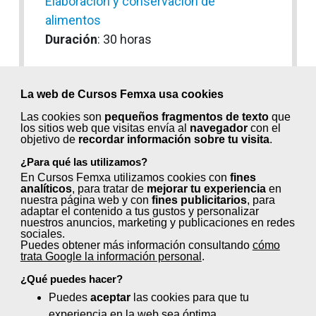
Elaboración y conservación de
alimentos
Duración
: 30 horas
Elementos eléctricos en las máquinas
Duración
: 60 horas
La web de Cursos Femxa usa cookies
Las cookies son
pequeños fragmentos de texto
que
Energía solar térmica y termoeléctrica
los sitios web que visitas envía al
navegador
con el
objetivo de
recordar información sobre tu visita
.
Duración
: 100 horas
¿Para qué las utilizamos?
Energías renovables en la gestión
En Cursos Femxa utilizamos cookies con
fines
analíticos
, para tratar de
mejorar tu experiencia
en
energética
nuestra página web y con
fines publicitarios
, para
adaptar el contenido a tus gustos y personalizar
Duración
: 65 horas
nuestros anuncios, marketing y publicaciones en redes
sociales.
Puedes obtener más información consultando
cómo
Energías renovables: Especialidad
trata Google la información personal
.
biomasa
¿Qué puedes hacer?
Duración
: 70 horas
Puedes
aceptar
las cookies para que tu
experiencia en la web sea óptima.