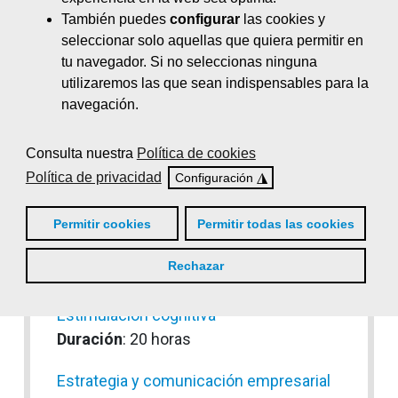
Envasado de productos alimentarios
También puedes
configurar
las cookies y
Duración
: 50 horas
seleccionar solo aquellas que quiera permitir en
tu navegador. Si no seleccionas ninguna
Equipos de protección individual (EPI)
utilizaremos las que sean indispensables para la
Duración
: 10 horas
navegación.
Escaparatismo estratégico y Visual
Consulta nuestra
Política de cookies
Design
Política de privacidad
◮
Configuración
Duración
: 35 horas
Estiba y carga de camiones en
Permitir cookies
Permitir todas las cookies
operaciones de recuperación
Rechazar
Duración
: 30 horas
Estimulación cognitiva
Duración
: 20 horas
Estrategia y comunicación empresarial