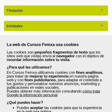
Titulación
Entidades
Formación 100% Subvencionada por:
La web de Cursos Femxa usa cookies
Las cookies son
pequeños fragmentos de texto
que los
sitios web que visitas envía al
navegador
con el objetivo de
recordar información sobre tu visita
.
¿Para qué las utilizamos?
Comentarios (
0
)
En Cursos Femxa utilizamos cookies con
fines analíticos
,
para tratar de
mejorar tu experiencia
en nuestra página
web y con
fines publicitarios
, para adaptar el contenido a
tus gustos y personalizar nuestros anuncios, marketing y
publicaciones en redes sociales.
Puedes obtener más información consultando
cómo trata
Google la información personal
.
Preguntas frecuentes sobre la
¿Qué puedes hacer?
formación de Femxa
Puedes
aceptar
las cookies para que tu experiencia
en la web sea óptima.