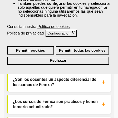
También puedes
configurar
las cookies y seleccionar
solo aquellas que quiera permitir en tu navegador. Si
Resolvemos las dudas más habituales sobre nuestra
no seleccionas ninguna utilizaremos las que sean
formación, metodología, equipo docente y ventajas
indispensables para la navegación.
para el alumnado.
Consulta nuestra
Política de cookies
Política de privacidad
◮
Configuración
¿Qué nos hace diferentes de la
competencia?
Permitir cookies
Permitir todas las cookies
¿Por qué solicitar plaza en Femxa cuando se
Rechazar
puede hacer directamente desde el SEPE?
¿Son los docentes un aspecto diferencial de
los cursos de Femxa?
¿Los cursos de Femxa son prácticos y tienen
temario actualizado?