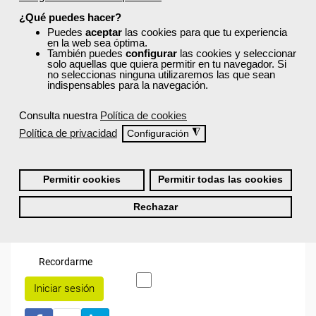
¿Qué puedes hacer?
Puedes
aceptar
las cookies para que tu experiencia
en la web sea óptima.
¡Únete a la Comunidad Femxa!
También puedes
configurar
las cookies y seleccionar
solo aquellas que quiera permitir en tu navegador. Si
Actualmente
este curso está cerrado
y no hay plazas
no seleccionas ninguna utilizaremos las que sean
disponibles.
indispensables para la navegación.
Si todavía no tienes cuenta de usuario,
regístrate
, indicando
Consulta nuestra
Política de cookies
tu sector profesional y tus preferencias formativas. Si ya
estás registrado, inicia sesión a continuación y filtra tu
Política de privacidad
◮
Configuración
búsqueda para encontrar los cursos que se ajusten a tu
perfil.
Permitir cookies
Permitir todas las cookies
Rechazar
Recordarme
Iniciar sesión