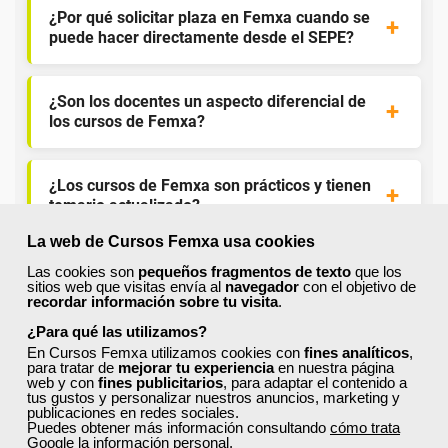
¿Por qué solicitar plaza en Femxa cuando se
puede hacer directamente desde el SEPE?
¿Son los docentes un aspecto diferencial de
los cursos de Femxa?
¿Los cursos de Femxa son prácticos y tienen
temario actualizado?
La web de Cursos Femxa usa cookies
¿Qué ofrece Femxa al alumno una vez
Las cookies son
pequeños fragmentos de texto
que los
sitios web que visitas envía al
navegador
con el objetivo de
finaliza su formación?
recordar información sobre tu visita
.
¿Para qué las utilizamos?
¿Recibiré un certificado al finalizar un curso
En Cursos Femxa utilizamos cookies con
fines analíticos
,
para tratar de
mejorar tu experiencia
en nuestra página
gratuito?
web y con
fines publicitarios
, para adaptar el contenido a
tus gustos y personalizar nuestros anuncios, marketing y
publicaciones en redes sociales.
Puedes obtener más información consultando
cómo trata
Google la información personal
.