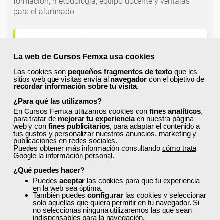
formación, metodología, equipo docente y ventajas
para el alumnado.
¿Qué nos hace diferentes de la
competencia?
La web de Cursos Femxa usa cookies
Las cookies son
pequeños fragmentos de texto
que los
sitios web que visitas envía al
navegador
con el objetivo de
¿Por qué solicitar plaza en Femxa cuando se
recordar información sobre tu visita
.
puede hacer directamente desde el SEPE?
¿Para qué las utilizamos?
En Cursos Femxa utilizamos cookies con
fines analíticos
,
para tratar de
mejorar tu experiencia
en nuestra página
¿Son los docentes un aspecto diferencial de
web y con
fines publicitarios
, para adaptar el contenido a
tus gustos y personalizar nuestros anuncios, marketing y
los cursos de Femxa?
publicaciones en redes sociales.
Puedes obtener más información consultando
cómo trata
Google la información personal
.
¿Los cursos de Femxa son prácticos y tienen
¿Qué puedes hacer?
temario actualizado?
Puedes
aceptar
las cookies para que tu experiencia
en la web sea óptima.
También puedes
configurar
las cookies y seleccionar
solo aquellas que quiera permitir en tu navegador. Si
¿Qué ofrece Femxa al alumno una vez
no seleccionas ninguna utilizaremos las que sean
finaliza su formación?
indispensables para la navegación.