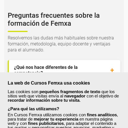
Preguntas frecuentes sobre la
formación de Femxa
Resolvemos las dudas más habituales sobre nuestra
formación, metodología, equipo docente y ventajas
para el alumnado.
¿Qué nos hace diferentes de la
competencia?
La web de Cursos Femxa usa cookies
¿Por qué solicitar plaza en Femxa cuando se
Las cookies son
pequeños fragmentos de texto
que los
sitios web que visitas envía al
navegador
con el objetivo de
puede hacer directamente desde el SEPE?
recordar información sobre tu visita
.
¿Para qué las utilizamos?
En Cursos Femxa utilizamos cookies con
fines analíticos
,
¿Son los docentes un aspecto diferencial de
para tratar de
mejorar tu experiencia
en nuestra página
los cursos de Femxa?
web y con
fines publicitarios
, para adaptar el contenido a
tus gustos y personalizar nuestros anuncios, marketing y