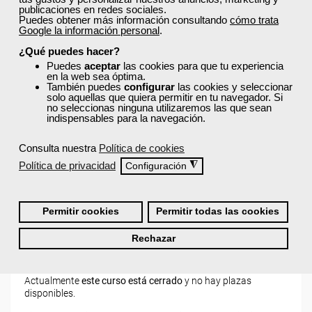
publicaciones en redes sociales.
Puedes obtener más información consultando
cómo trata
¿Los cursos de Femxa son prácticos y tienen
Google la información personal
.
temario actualizado?
¿Qué puedes hacer?
Puedes
aceptar
las cookies para que tu experiencia
en la web sea óptima.
¿Qué ofrece Femxa al alumno una vez
También puedes
configurar
las cookies y seleccionar
solo aquellas que quiera permitir en tu navegador. Si
finaliza su formación?
no seleccionas ninguna utilizaremos las que sean
indispensables para la navegación.
¿Recibiré un certificado al finalizar un curso
Consulta nuestra
Política de cookies
gratuito?
Política de privacidad
◮
Configuración
Permitir cookies
Permitir todas las cookies
Rechazar
¡Únete a la Comunidad Femxa!
Actualmente
este curso está cerrado
y no hay plazas
disponibles.