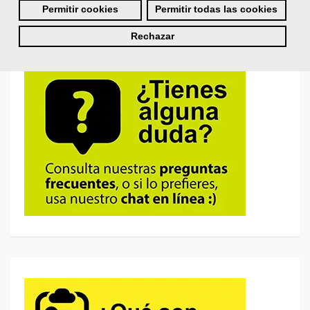
¿No recuerdas tu nombre de usuario o contraseña?
Permitir cookies
Permitir todas las cookies
Rechazar