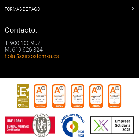
FORMAS DE PAGO
Contacto:
T. 900 100 957
M. 619 926 324
hola
@cursosfemxa.es