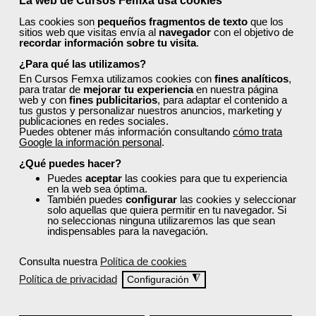
La web de Cursos Femxa usa cookies
Las cookies son
pequeños fragmentos de texto
que los
¡Únete a la Comunidad Femxa!
sitios web que visitas envía al
navegador
con el objetivo de
recordar información sobre tu visita
.
Actualmente
este curso está cerrado
y no hay plazas
disponibles.
¿Para qué las utilizamos?
En Cursos Femxa utilizamos cookies con
fines analíticos
,
Si todavía no tienes cuenta de usuario,
regístrate
, indicando
para tratar de
mejorar tu experiencia
en nuestra página
tu sector profesional y tus preferencias formativas. Si ya
web y con
fines publicitarios
, para adaptar el contenido a
estás registrado, inicia sesión a continuación y filtra tu
tus gustos y personalizar nuestros anuncios, marketing y
publicaciones en redes sociales.
búsqueda para encontrar los cursos que se ajusten a tu
Puedes obtener más información consultando
cómo trata
perfil.
Google la información personal
.
¿Qué puedes hacer?
Puedes
aceptar
las cookies para que tu experiencia
en la web sea óptima.
También puedes
configurar
las cookies y seleccionar
solo aquellas que quiera permitir en tu navegador. Si
no seleccionas ninguna utilizaremos las que sean
indispensables para la navegación.
Recordarme
Consulta nuestra
Política de cookies
Iniciar sesión
Política de privacidad
◮
Configuración