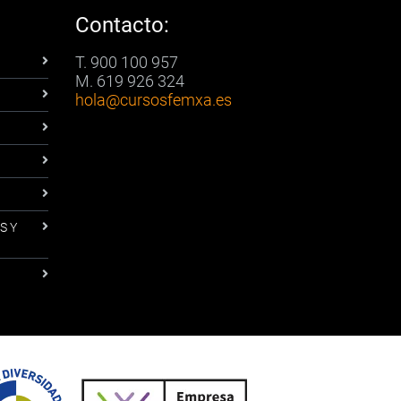
Contacto:
T. 900 100 957
M. 619 926 324
hola
@cursosfemxa.es
S Y