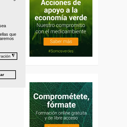
 sea
ellas que
izaremos
◮
ración
ar