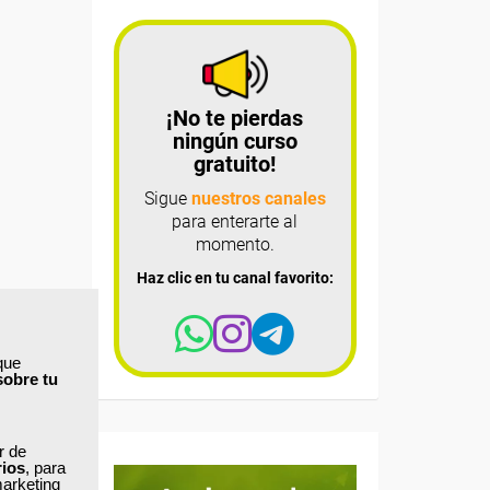
¡No te pierdas
ningún curso
gratuito!
Sigue
nuestros canales
para enterarte al
momento.
Haz clic en tu canal favorito:
que
sobre tu
ar de
rios
, para
marketing