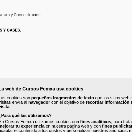
ratura y Concentración.
S Y GASES.
La web de Cursos Femxa usa cookies
Las cookies son
pequeños fragmentos de texto
que los sitios web 
visitas envía al
navegador
con el objetivo de
recordar información 
visita
.
¿Para qué las utilizamos?
quipos auxiliares.
En Cursos Femxa utilizamos cookies con
fines analíticos
, para trat
ipos e instalaciones.
mejorar tu experiencia
en nuestra página web y con
fines publicita
adaptar el contenido a tus gustos y personalizar nuestros anuncios, 