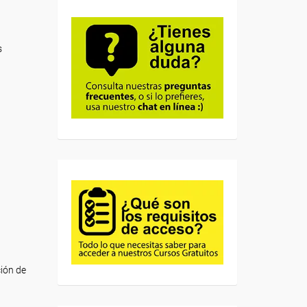
s
ción de