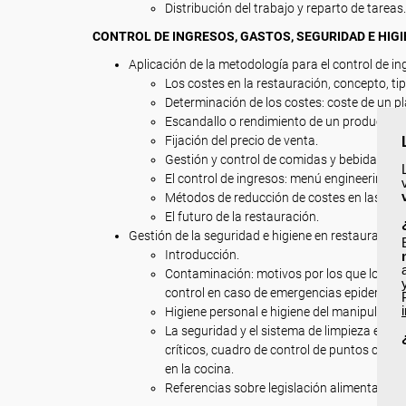
Distribución del trabajo y reparto de tareas.
CONTROL DE INGRESOS, GASTOS, SEGURIDAD E HIG
Aplicación de la metodología para el control de in
Los costes en la restauración, concepto, tip
Determinación de los costes: coste de un p
Escandallo o rendimiento de un producto.
Fijación del precio de venta.
Gestión y control de comidas y bebidas.
El control de ingresos: menú engineering y 
Métodos de reducción de costes en las dist
El futuro de la restauración.
Gestión de la seguridad e higiene en restauración.
Introducción.
Contaminación: motivos por los que los ali
control en caso de emergencias epidemioló
Higiene personal e higiene del manipulador
La seguridad y el sistema de limpieza en la 
críticos, cuadro de control de puntos crític
en la cocina.
Referencias sobre legislación alimentaria.