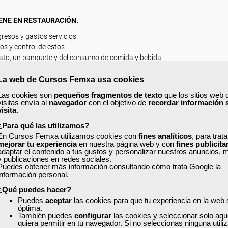
IENE EN RESTAURACIÓN.
gresos y gastos servicios.
os y control de estos.
lato, un banquete y del consumo de comida y bebida.
La web de Cursos Femxa usa cookies
Las cookies son
pequeños fragmentos de texto
que los sitios web 
control de ingresos.
visitas envía al
navegador
con el objetivo de
recordar información 
visita
.
intas actividades y fases del proceso de producción.
¿Para qué las utilizamos?
En Cursos Femxa utilizamos cookies con
fines analíticos
, para trat
mejorar tu experiencia
en nuestra página web y con
fines publicita
adaptar el contenido a tus gustos y personalizar nuestros anuncios, 
mentos alteran la salud, vías de contaminación, factores de contaminació
y publicaciones en redes sociales.
gicas.
Puedes obtener más información consultando
cómo trata Google la
información personal
.
 de alimentos.
cocina: causas de los accidentes de trabajo, análisis de riesgo y control 
¿Qué puedes hacer?
os, consignas de prevención de incendios para el personal y el sistema de 
Puedes
aceptar
las cookies para que tu experiencia en la web
óptima.
También puedes
configurar
las cookies y seleccionar solo aqu
quiera permitir en tu navegador. Si no seleccionas ninguna util