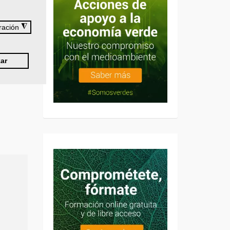
◮
ración
ar