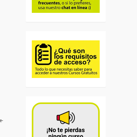
e-
¡No te pierdas
ningún curso