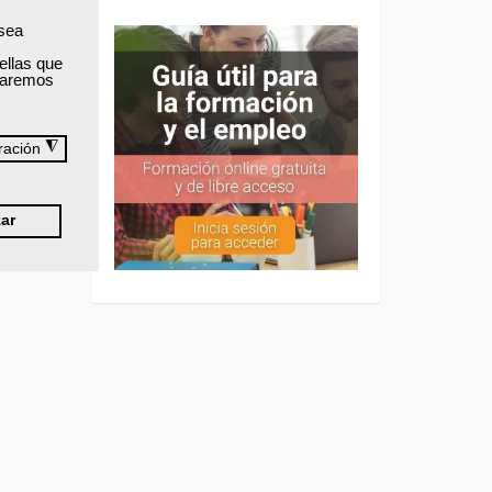
 sea
ellas que
izaremos
◮
ración
ar