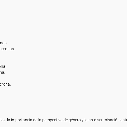
onas.
ncronas.
ona.
na.
crona.
s: la importancia de la perspectiva de género y la no-discriminación ent