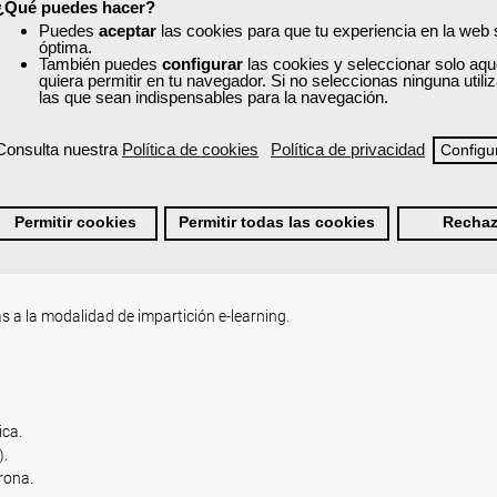
¿Qué puedes hacer?
unicación en e-learning.
Puedes
aceptar
las cookies para que tu experiencia en la web
óptima.
También puedes
configurar
las cookies y seleccionar solo aqu
quiera permitir en tu navegador. Si no seleccionas ninguna util
las que sean indispensables para la navegación.
n e-learning.
Consulta nuestra
Política de cookies
Política de privacidad
Configu
adas a situaciones de formación en modalidad e-learning.
Permitir cookies
Permitir todas las cookies
Rechaz
g.
s a la modalidad de impartición e-learning.
ica.
).
rona.