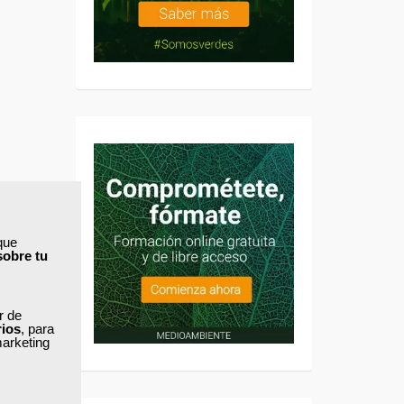
que
sobre tu
ar de
rios
, para
marketing