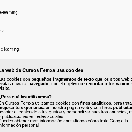
e-learning.
aje.
 e-learning.
La web de Cursos Femxa usa cookies
Las cookies son
pequeños fragmentos de texto
que los sitios web 
visitas envía al
navegador
con el objetivo de
recordar información 
as a lo largo del proceso de formación.
visita
.
¿Para qué las utilizamos?
En Cursos Femxa utilizamos cookies con
fines analíticos
, para trat
mejorar tu experiencia
en nuestra página web y con
fines publicita
adaptar el contenido a tus gustos y personalizar nuestros anuncios, 
y publicaciones en redes sociales.
Puedes obtener más información consultando
cómo trata Google la
información personal
.