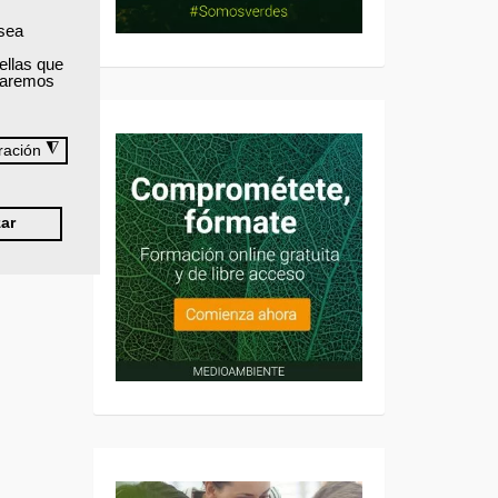
 sea
ellas que
izaremos
◮
ración
ar