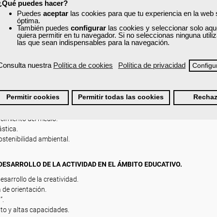
¿Qué puedes hacer?
rnberg.
Puedes
aceptar
las cookies para que tu experiencia en la web
óptima.
nza.
También puedes
configurar
las cookies y seleccionar solo aqu
quiera permitir en tu navegador. Si no seleccionas ninguna util
idad al aula.
las que sean indispensables para la navegación.
Consulta nuestra
Política de cookies
Política de privacidad
Configu
Permitir cookies
Permitir todas las cookies
Rechaz
a y literatura.
emáticas.
ocimiento del medio.
ástica.
stenibilidad ambiental.
ESARROLLO DE LA ACTIVIDAD EN EL ÁMBITO EDUCATIVO.
sarrollo de la creatividad.
 de orientación.
”.
to y altas capacidades.