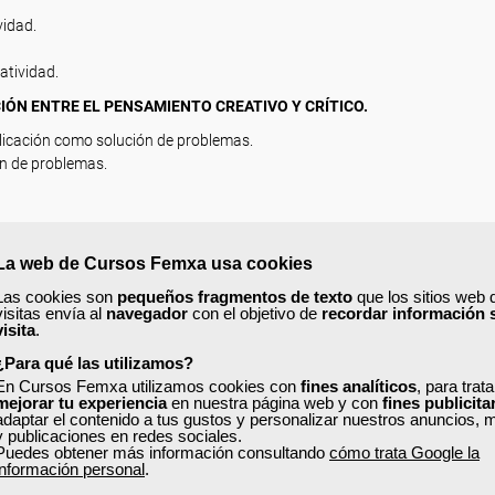
vidad.
atividad.
IÓN ENTRE EL PENSAMIENTO CREATIVO Y CRÍTICO.
plicación como solución de problemas.
n de problemas.
ndo la metodología del ApP.
iento crítico.
La web de Cursos Femxa usa cookies
creatividad y el pensamiento crítico.
Las cookies son
pequeños fragmentos de texto
que los sitios web 
vas y críticas.
visitas envía al
navegador
con el objetivo de
recordar información 
ítica.
visita
.
samiento crítico.
¿Para qué las utilizamos?
En Cursos Femxa utilizamos cookies con
fines analíticos
, para trat
mejorar tu experiencia
en nuestra página web y con
fines publicita
adaptar el contenido a tus gustos y personalizar nuestros anuncios, 
y publicaciones en redes sociales.
Puedes obtener más información consultando
cómo trata Google la
información personal
.