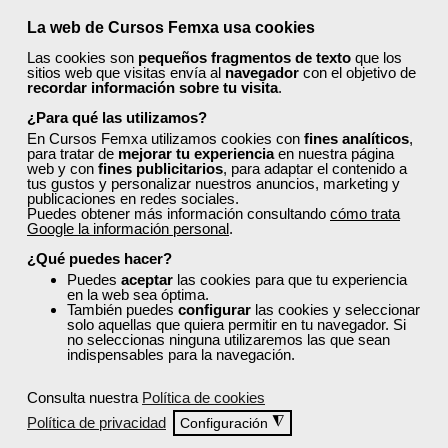
¿Los cursos de Femxa son prácticos y tienen
La web de Cursos Femxa usa cookies
temario actualizado?
Las cookies son
pequeños fragmentos de texto
que los
sitios web que visitas envía al
navegador
con el objetivo de
recordar información sobre tu visita
.
¿Qué ofrece Femxa al alumno una vez
¿Para qué las utilizamos?
finaliza su formación?
En Cursos Femxa utilizamos cookies con
fines analíticos
,
para tratar de
mejorar tu experiencia
en nuestra página
web y con
fines publicitarios
, para adaptar el contenido a
tus gustos y personalizar nuestros anuncios, marketing y
¿Recibiré un certificado al finalizar un curso
publicaciones en redes sociales.
gratuito?
Puedes obtener más información consultando
cómo trata
Google la información personal
.
¿Qué puedes hacer?
Puedes
aceptar
las cookies para que tu experiencia
en la web sea óptima.
También puedes
configurar
las cookies y seleccionar
solo aquellas que quiera permitir en tu navegador. Si
no seleccionas ninguna utilizaremos las que sean
Inicia sesión:
indispensables para la navegación.
Accede con tu nombre de usuario y contraseña o inicia
Consulta nuestra
Política de cookies
sesión con Facebook, Google o LinkedIn:
Política de privacidad
◮
Configuración