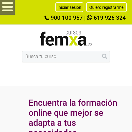
Iniciar sesión
¡Quiero registrarme!
900 100 957
|
619 926 324
Encuentra la formación
online que mejor se
adapta a tus