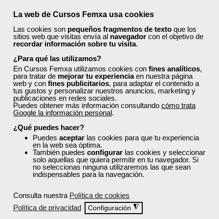
¿Qué nos hace diferentes de la
La web de Cursos Femxa usa cookies
competencia?
Las cookies son
pequeños fragmentos de texto
que los
sitios web que visitas envía al
navegador
con el objetivo de
recordar información sobre tu visita
.
¿Por qué solicitar plaza en Femxa cuando se
¿Para qué las utilizamos?
puede hacer directamente desde el SEPE?
En Cursos Femxa utilizamos cookies con
fines analíticos
,
para tratar de
mejorar tu experiencia
en nuestra página
web y con
fines publicitarios
, para adaptar el contenido a
tus gustos y personalizar nuestros anuncios, marketing y
¿Son los docentes un aspecto diferencial de
publicaciones en redes sociales.
los cursos de Femxa?
Puedes obtener más información consultando
cómo trata
Google la información personal
.
¿Qué puedes hacer?
¿Los cursos de Femxa son prácticos y tienen
Puedes
aceptar
las cookies para que tu experiencia
temario actualizado?
en la web sea óptima.
También puedes
configurar
las cookies y seleccionar
solo aquellas que quiera permitir en tu navegador. Si
no seleccionas ninguna utilizaremos las que sean
¿Qué ofrece Femxa al alumno una vez
indispensables para la navegación.
finaliza su formación?
Consulta nuestra
Política de cookies
Política de privacidad
◮
Configuración
¿Recibiré un certificado al finalizar un curso