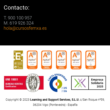
Contacto:
T. 900 100 957
M. 619 926 324
hola
@cursosfemxa.es
Copyright © 2023
Learning and Support Services, S.L.U.
c/San Roque nº59,
36204 Vigo (Pontevedra) - España