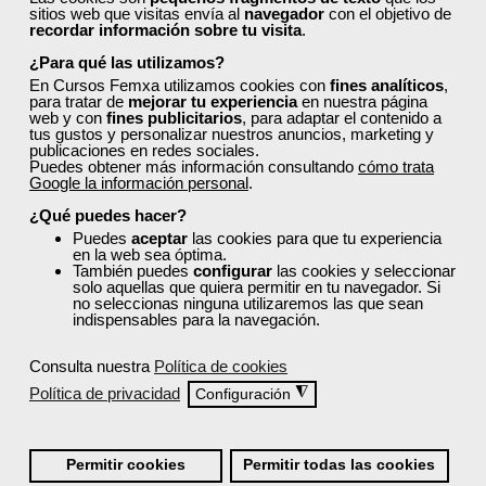
Actualmente
este curso está cerrado
y no hay plazas
sitios web que visitas envía al
navegador
con el objetivo de
disponibles.
recordar información sobre tu visita
.
Si todavía no tienes cuenta de usuario,
regístrate
, indicando
¿Para qué las utilizamos?
tu sector profesional y tus preferencias formativas. Si ya
En Cursos Femxa utilizamos cookies con
fines analíticos
,
estás registrado, inicia sesión a continuación y filtra tu
para tratar de
mejorar tu experiencia
en nuestra página
búsqueda para encontrar los cursos que se ajusten a tu
web y con
fines publicitarios
, para adaptar el contenido a
tus gustos y personalizar nuestros anuncios, marketing y
perfil.
publicaciones en redes sociales.
Puedes obtener más información consultando
cómo trata
Google la información personal
.
¿Qué puedes hacer?
Puedes
aceptar
las cookies para que tu experiencia
en la web sea óptima.
También puedes
configurar
las cookies y seleccionar
solo aquellas que quiera permitir en tu navegador. Si
Recordarme
no seleccionas ninguna utilizaremos las que sean
indispensables para la navegación.
Iniciar sesión
Consulta nuestra
Política de cookies
Política de privacidad
◮
Configuración
¿No recuerdas tu nombre de usuario o contraseña?
Permitir cookies
Permitir todas las cookies