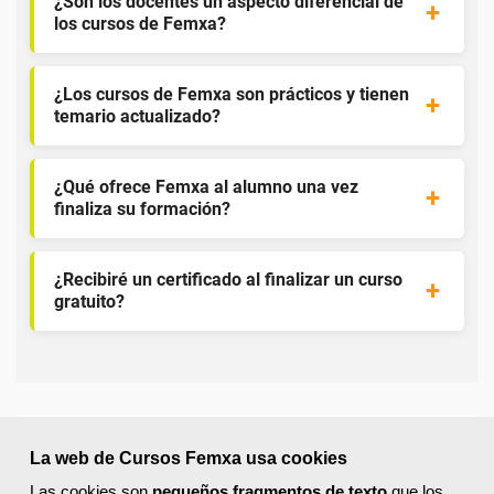
¿Son los docentes un aspecto diferencial de
los cursos de Femxa?
¿Los cursos de Femxa son prácticos y tienen
temario actualizado?
¿Qué ofrece Femxa al alumno una vez
finaliza su formación?
¿Recibiré un certificado al finalizar un curso
gratuito?
¡Únete a la Comunidad Femxa!
La web de Cursos Femxa usa cookies
Las cookies son
pequeños fragmentos de texto
que los