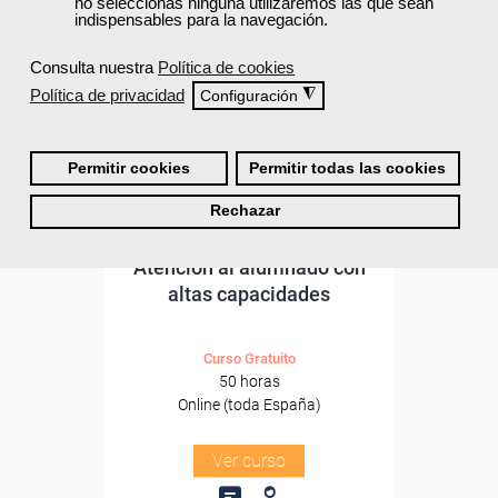
no seleccionas ninguna utilizaremos las que sean
subvencionada.
indispensables para la navegación.
Para desempleados,
Consulta nuestra
Política de cookies
trabajadores y autónomos.
Política de privacidad
◮
Configuración
Sector
-Educación.
Permitir cookies
Permitir todas las cookies
Rechazar
Cursos Femxa
Atención al alumnado con
altas capacidades
Curso Gratuito
50 horas
Online (toda España)
Ver curso