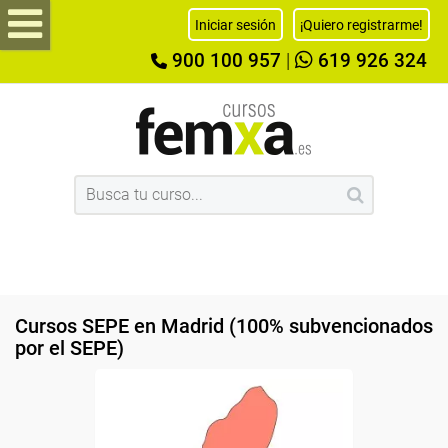
Iniciar sesión
¡Quiero registrarme!
900 100 957
|
619 926 324
Cursos SEPE en Madrid (100% subvencionados
por el SEPE)