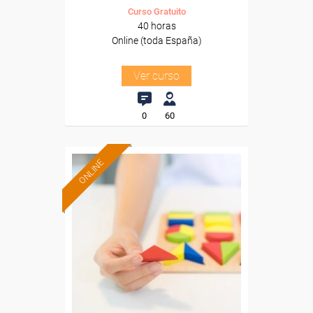
Curso Gratuito
40 horas
Online (toda España)
Ver curso
0
60
ONLINE
Formación 100%
subvencionada.
Para desempleados,
trabajadores y autónomos.
Sector
-Educación.