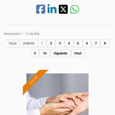
Resultados 1 - 12 de 806
Inicio
Anterior
1
2
3
4
5
6
7
8
9
10
Siguiente
Final
ONLINE
Formación 100%
subvencionada.
Para desempleados,
trabajadores y autónomos.