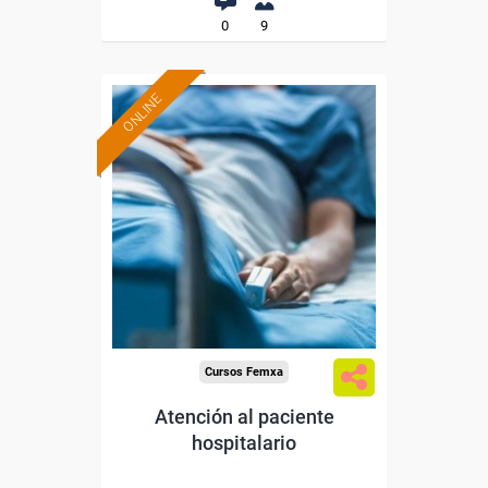
0
9
ONLINE
Formación 100%
subvencionada.
Para desempleados,
trabajadores y autónomos.
Sector
-Sanidad.
Cursos Femxa
Atención al paciente
hospitalario