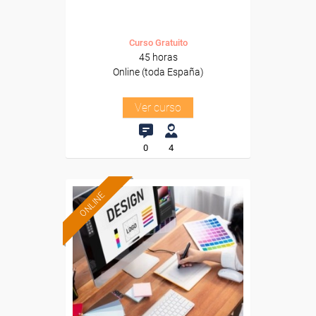
Curso Gratuito
45 horas
Online (toda España)
Ver curso
0
4
ONLINE
Formación 100%
subvencionada.
Para trabajadores y
autónomos de Madrid.