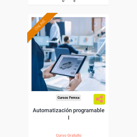
0
5
ONLINE
Formación 100%
subvencionada.
Para desempleados,
trabajadores y autónomos.
Sector
-Construcción e industrias
Extractivas.
Cursos Femxa
Automatización programable
I
Curso Gratuito