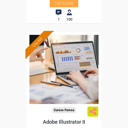
Ver curso
1
100
ONLINE
Formación 100%
subvencionada.
Para desempleados,
trabajadores y autónomos.
Sector
-Información, Comunicación
y Artes Gráficas.
Cursos Femxa
Adobe Illustrator II