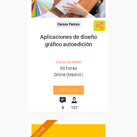
Para todos los sectores.
Cursos Femxa
Aplicaciones de diseño
gráfico autoedición
Curso Gratuito
60 horas
Online (Madrid )
Ver curso
8
127
ONLINE