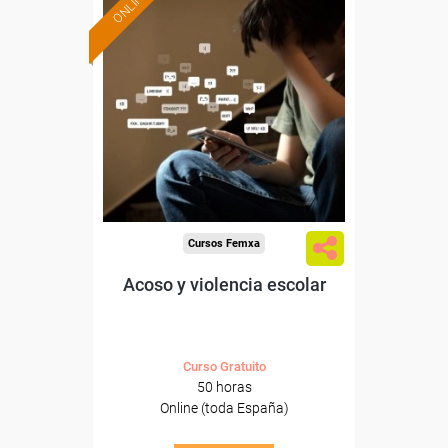
ONLINE
Formación 100%
subvencionada.
Para desempleados,
trabajadores y autónomos.
Sector
-Educación.
Cursos Femxa
Acoso y violencia escolar
Curso Gratuito
50 horas
Online (toda España)