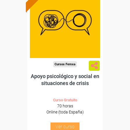
Formación 100%
subvencionada.
Para desempleados,
trabajadores y autónomos.
Sector
-Educación.
Cursos Femxa
Apoyo psicológico y social en
situaciones de crisis
Curso Gratuito
70 horas
Online (toda España)
Ver curso