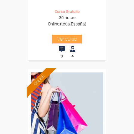
Curso Gratuito
30 horas
Online (toda España)
Ver curso
0
4
ONLINE
Formación 100%
subvencionada.
Para desempleados,
trabajadores y autónomos.
Sector
-Grandes Almacenes.