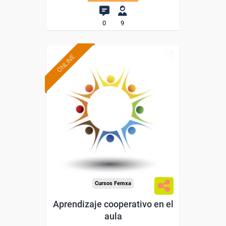
0
9
ONLINE
Formación 100%
subvencionada.
Para desempleados,
trabajadores y autónomos.
Sector
-Educación.
Cursos Femxa
Aprendizaje cooperativo en el
aula