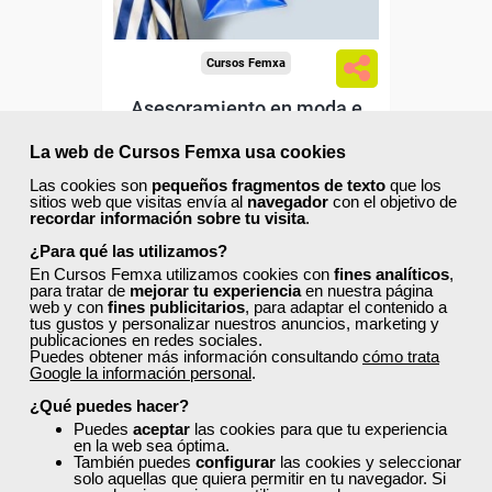
Cursos Femxa
Asesoramiento en moda e
imagen personal
La web de Cursos Femxa usa cookies
Las cookies son
pequeños fragmentos de texto
que los
Curso Gratuito
sitios web que visitas envía al
navegador
con el objetivo de
recordar información sobre tu visita
.
10 horas
Online (toda España)
¿Para qué las utilizamos?
En Cursos Femxa utilizamos cookies con
fines analíticos
,
para tratar de
mejorar tu experiencia
en nuestra página
Ver curso
web y con
fines publicitarios
, para adaptar el contenido a
tus gustos y personalizar nuestros anuncios, marketing y
publicaciones en redes sociales.
Puedes obtener más información consultando
cómo trata
0
44
Google la información personal
.
¿Qué puedes hacer?
Puedes
aceptar
las cookies para que tu experiencia
ONLINE
en la web sea óptima.
También puedes
configurar
las cookies y seleccionar
solo aquellas que quiera permitir en tu navegador. Si
Formación 100%