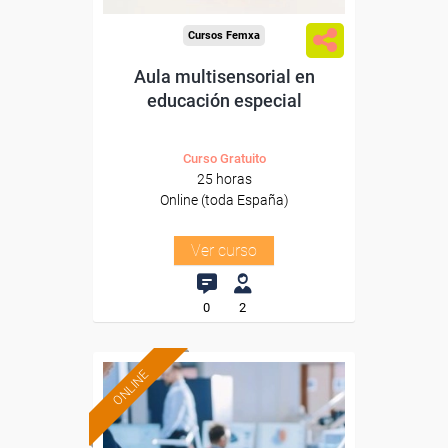
Cursos Femxa
Aula multisensorial en
educación especial
Curso Gratuito
25 horas
Online (toda España)
Ver curso
0
2
ONLINE
Formación 100%
subvencionada.