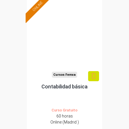
ONLINE
Formación 100%
subvencionada.
Para trabajadores y
autónomos de Madrid.
Para todos los sectores.
Cursos Femxa
Contabilidad básica
Curso Gratuito
60 horas
Online (Madrid )