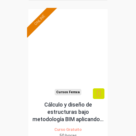
ONLINE
Formación 100%
subvencionada.
Para desempleados,
trabajadores y
autónomos.
Sector
-Construcción e industrias
Extractivas.
Cursos Femxa
Cálculo y diseño de
estructuras bajo
metodología BIM aplicando...
Curso Gratuito
50 horas