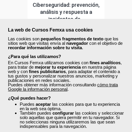
Ciberseguridad: prevención,
análisis y respuesta a
incidentes de...
Curso Gratuito
La web de Cursos Femxa usa cookies
49 horas
Las cookies son
pequeños fragmentos de texto
que los
Online (Madrid )
sitios web que visitas envía al
navegador
con el objetivo de
recordar información sobre tu visita
.
Ver curso
¿Para qué las utilizamos?
En Cursos Femxa utilizamos cookies con
fines analíticos
,
para tratar de
mejorar tu experiencia
en nuestra página
web y con
fines publicitarios
, para adaptar el contenido a
7
182
tus gustos y personalizar nuestros anuncios, marketing y
publicaciones en redes sociales.
Puedes obtener más información consultando
cómo trata
Google la información personal
.
ONLINE
¿Qué puedes hacer?
Puedes
aceptar
las cookies para que tu experiencia
Formación 100%
en la web sea óptima.
subvencionada.
También puedes
configurar
las cookies y seleccionar
solo aquellas que quiera permitir en tu navegador. Si
no seleccionas ninguna utilizaremos las que sean
Para desempleados,
indispensables para la navegación.
trabajadores y
autónomos de Madrid.