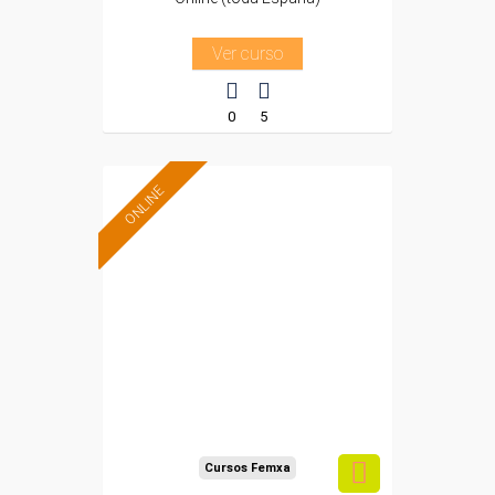
Ver curso
0
5
ONLINE
Formación 100%
subvencionada.
Para trabajadores y
autónomos de Madrid.
Para todos los sectores.
Cursos Femxa