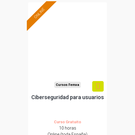
ONLINE
Formación 100%
subvencionada.
Para desempleados,
trabajadores y
autónomos.
Sector
-Servicios a las Empresas.
Cursos Femxa
Ciberseguridad para usuarios
Curso Gratuito
10 horas
Online (toda España)