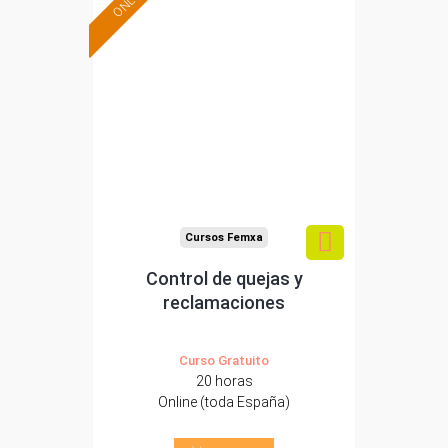
Formación 100%
subvencionada.
Para desempleados,
trabajadores y
autónomos.
Sector
-Finanzas y Seguros.
Cursos Femxa
Control de quejas y
reclamaciones
Curso Gratuito
20 horas
Online (toda España)