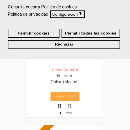
Consulta nuestra
Política de cookies
Para todos los sectores.
Política de privacidad
◮
Configuración
Permitir cookies
Permitir todas las cookies
Cursos Femxa
Rechazar
Contabilidad avanzada
Curso Gratuito
60 horas
Online (Madrid )
Ver curso
0
223