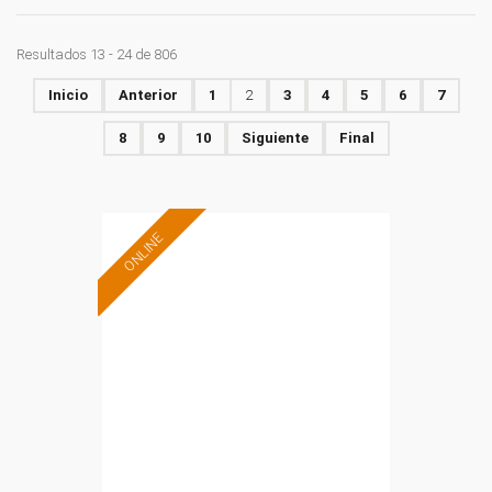
Resultados 13 - 24 de 806
Inicio
Anterior
1
2
3
4
5
6
7
8
9
10
Siguiente
Final
ONLINE
Formación 100%
subvencionada.
Para desempleados,
trabajadores y
autónomos.
Sector
-Mediambiente.