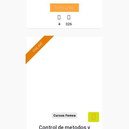
Ver curso
4
326
ONLINE
Formación 100%
subvencionada.
Para desempleados,
trabajadores y
autónomos.
Sector
-Administración.
Cursos Femxa
Control de metodos y