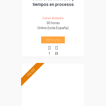
tiempos en procesos
Curso Gratuito
30 horas
Online (toda España)
Ver curso
1
22
ONLINE
Formación 100%
subvencionada.
Para desempleados,
trabajadores y
autónomos.