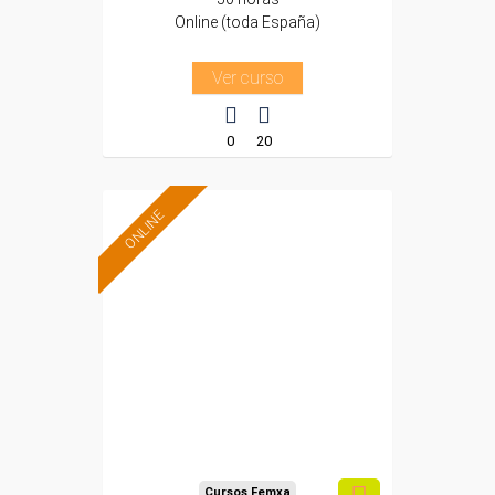
Online (toda España)
Ver curso
0
20
ONLINE
Formación 100%
subvencionada.
Para desempleados,
trabajadores y
autónomos.
Sector
-Educación.
Cursos Femxa