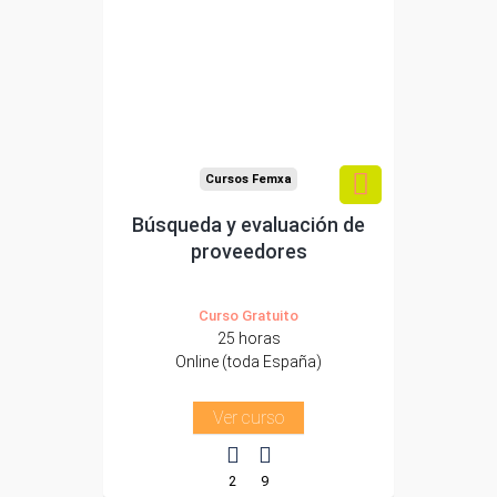
Para desempleados,
trabajadores y
autónomos.
Sector
-Grandes Almacenes.
Cursos Femxa
Búsqueda y evaluación de
proveedores
Curso Gratuito
25 horas
Online (toda España)
Ver curso
2
9