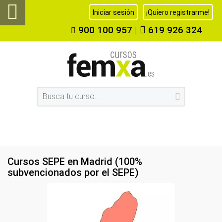
Iniciar sesión
¡Quiero registrarme!
900 100 957
|
619 926 324
Cursos SEPE en Madrid (100%
subvencionados por el SEPE)