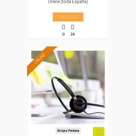
Online (toda España)
Ver curso
0
26
ONLINE
Formación 100%
subvencionada.
Para desempleados,
trabajadores y
autónomos.
Sector
-Sanidad.
Grupo Femxa