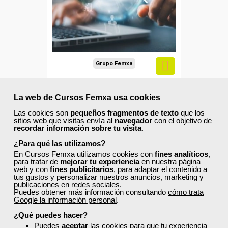
autónomos.
Sector
-Educación.
Grupo Femxa
Tutoría y enseñanzas para e-
learning
La web de Cursos Femxa usa cookies
Las cookies son
pequeños fragmentos de texto
que los
sitios web que visitas envía al
navegador
con el objetivo de
Curso Gratuito
recordar información sobre tu visita
.
100 horas
¿Para qué las utilizamos?
Online (toda España)
En Cursos Femxa utilizamos cookies con
fines analíticos
,
para tratar de
mejorar tu experiencia
en nuestra página
web y con
fines publicitarios
, para adaptar el contenido a
Ver curso
tus gustos y personalizar nuestros anuncios, marketing y
publicaciones en redes sociales.
Puedes obtener más información consultando
cómo trata
Google la información personal
.
0
5
¿Qué puedes hacer?
Puedes
aceptar
las cookies para que tu experiencia