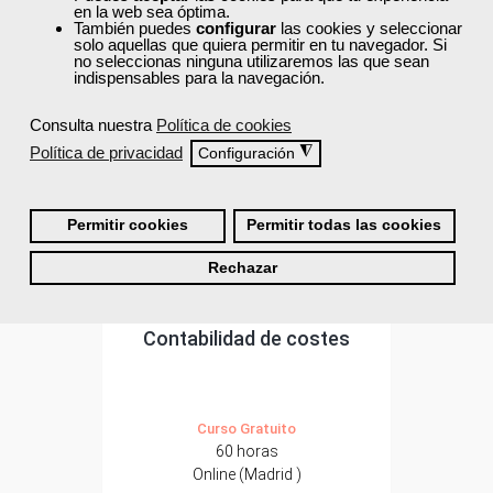
en la web sea óptima.
ONLINE
También puedes
configurar
las cookies y seleccionar
solo aquellas que quiera permitir en tu navegador. Si
no seleccionas ninguna utilizaremos las que sean
Formación 100%
indispensables para la navegación.
subvencionada.
Consulta nuestra
Política de cookies
Para trabajadores y
autónomos de Madrid.
Política de privacidad
◮
Configuración
Para todos los sectores.
Permitir cookies
Permitir todas las cookies
Rechazar
Grupo Femxa
Contabilidad de costes
Curso Gratuito
60 horas
Online (Madrid )