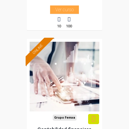
Ver curso
10
100
ONLINE
Formación 100%
subvencionada.
Para desempleados,
trabajadores y
autónomos de Madrid.
Para todos los sectores.
Grupo Femxa