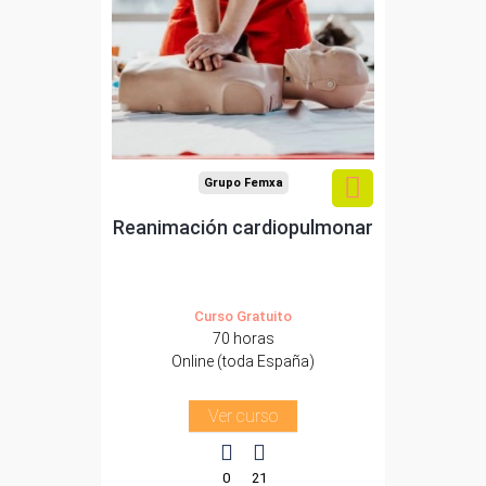
Para desempleados,
trabajadores y
autónomos.
Sector
-Sanidad.
Grupo Femxa
Reanimación cardiopulmonar
Curso Gratuito
70 horas
Online (toda España)
Ver curso
0
21