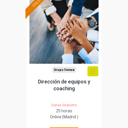
ONLINE
Formación 100%
subvencionada.
Para desempleados,
trabajadores y
autónomos de Madrid.
Para todos los sectores.
Grupo Femxa
Dirección de equipos y
coaching
Curso Gratuito
25 horas
Online (Madrid )