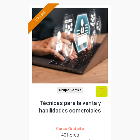
ONLINE
Formación 100%
subvencionada.
Para desempleados,
trabajadores y
autónomos.
Sector
-Grandes Almacenes.
Grupo Femxa
Técnicas para la venta y
habilidades comerciales
Curso Gratuito
40 horas