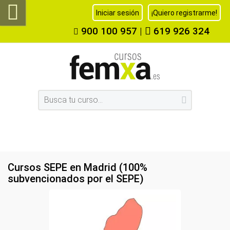
Iniciar sesión
¡Quiero registrarme!
900 100 957
|
619 926 324
Cursos SEPE en Madrid (100%
subvencionados por el SEPE)