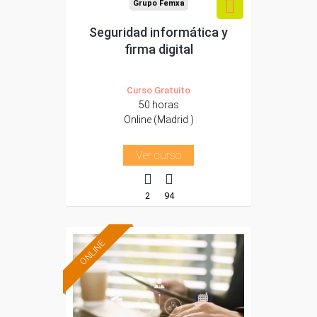
Grupo Femxa
Seguridad informática y
firma digital
Curso Gratuito
50 horas
Online (Madrid )
Ver curso
2
94
ONLINE
Formación 100%
subvencionada.
Para desempleados,