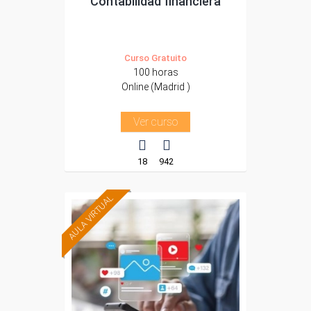
Contabilidad financiera
Curso Gratuito
100 horas
Online (Madrid )
Ver curso
18
942
AULA VIRTUAL
Formación 100%
subvencionada.
Para trabajadores y
autónomos de Madrid.