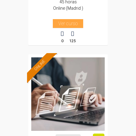
45 horas
Online (Madrid )
Ver curso
0
125
ONLINE
Formación 100%
subvencionada.
Para desempleados,
trabajadores y
autónomos de Madrid.
Para todos los sectores.