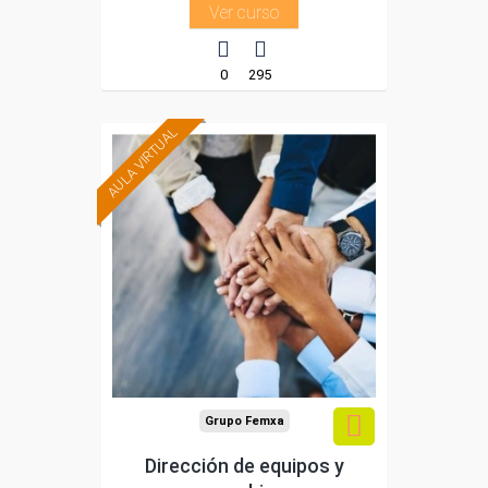
Ver curso
0
295
AULA VIRTUAL
Formación 100%
subvencionada.
Para trabajadores y
autónomos de Madrid.
Para todos los sectores.
Grupo Femxa
Dirección de equipos y