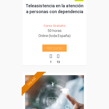
Teleasistencia en la atención
a personas con dependencia
Curso Gratuito
50 horas
Online (toda España)
Ver curso
1
13
ONLINE
Formación 100%
subvencionada.
Para desempleados,
trabajadores y