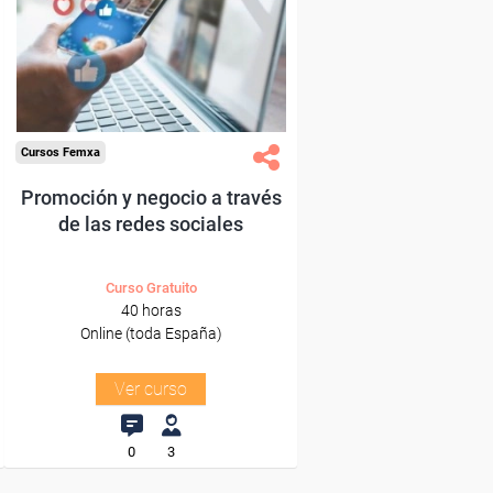
trabajadores y autónomos.
Sector
-Información, Comunicación
y Artes Gráficas.
Cursos Femxa
Promoción y negocio a través
de las redes sociales
Curso Gratuito
40 horas
Online (toda España)
Ver curso
0
3