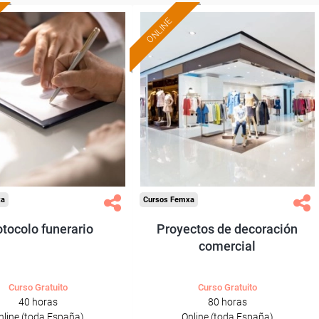
ONLINE
Formación 100%
Formación 100%
subvencionada.
subvencionada.
ra desempleados,
Para desempleados,
res y autónomos.
trabajadores y autónomos.
Sector
Sector
-Otros Servicios.
-Comercio.
xa
Cursos Femxa
tocolo funerario
Proyectos de decoración
comercial
Curso Gratuito
Curso Gratuito
40 horas
80 horas
nline (toda España)
Online (toda España)