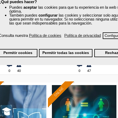
¿Qué puedes hacer?
Puedes
aceptar
las cookies para que tu experiencia en la web
icionamiento en
Posicionamiento en
óptima.
También puedes
configurar
las cookies y seleccionar solo aqu
buscadores
buscadores
quiera permitir en tu navegador. Si no seleccionas ninguna util
las que sean indispensables para la navegación.
Curso Gratuito
Curso Gratuito
Consulta nuestra
Política de cookies
Política de privacidad
Configu
50 horas
50 horas
al - Aula virtual en Madrid
Online (Madrid )
Permitir cookies
Permitir todas las cookies
Rechaz
Ver curso
Ver curso
0
40
0
47
ONLINE
Formación 100%
Formación 100%
subvencionada.
subvencionada.
ra desempleados,
Para autónomos de