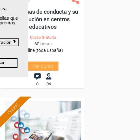
 sea
Problemas de conducta y su
ellas que
resolución en centros
izaremos
educativos
Curso Gratuito
◮
ración
60 horas
Online (toda España)
ar
Ver curso
0
96
ONLINE
Formación 100%
subvencionada.
Para desempleados,