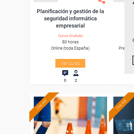
Planificación y gestión de la
Pos
seguridad informática
empresarial
Curso Gratuito
80 horas
Online (toda España)
Presenci
Ver curso
0
2
ONLINE
ONLINE
Formación 100%
subvencionada.
Para desempleados,
Pa