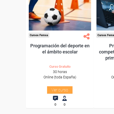
trabajadores y autónomos.
trabajado
Sector
-Educación.
Cursos Femxa
Cursos Fem
Programación del deporte en
Pr
el ámbito escolar
compet
prim
Curso Gratuito
30 horas
Online (toda España)
O
Ver curso
0
0