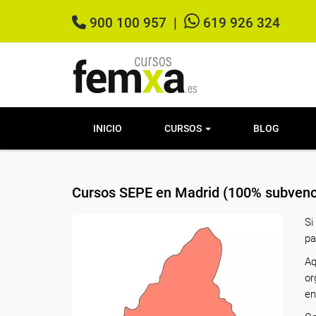
900 100 957
|
619 926 324
INICIO
CURSOS
BLOG
Cursos SEPE en Madrid (100% subvenc
Si
pa
Aq
or
en