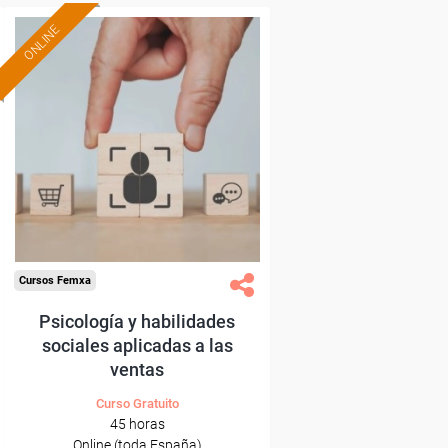
ONLINE
Formación 100%
subvencionada.
Para desempleados,
trabajadores y autónomos.
Sector
-Grandes Almacenes.
Cursos Femxa
Psicología y habilidades
sociales aplicadas a las
ventas
Curso Gratuito
45 horas
Online (toda España)