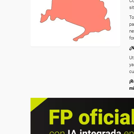
Co
si
To
pa
ne
fo
¿N
Ut
ya
cu
¡R
m