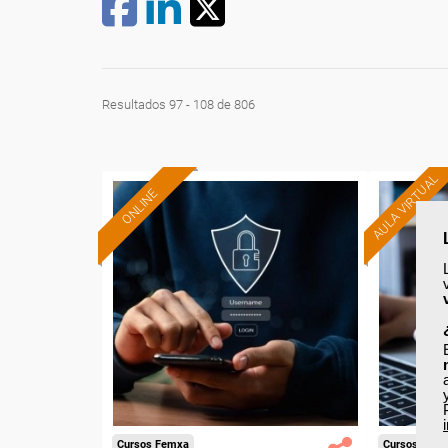
Resultados 97 - 108 de 806
AULA VIRTUAL
ONLINE
Formación 100%
subvencionada.
Pa
Para desempleados,
trabajad
trabajadores y autónomos.
Sector
Para t
-Servicios a las Empresas.
Cursos Femxa
Cursos Fem