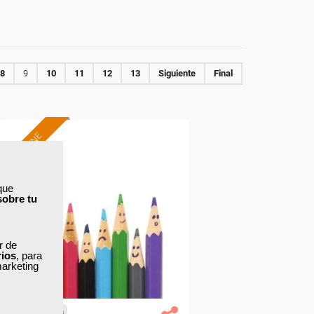
8
9
10
11
12
13
Siguiente
Final
ONLINE
Formación 100%
subvencionada.
que
sobre tu
Para desempleados,
trabajadores y autónomos.
ar de
Sector
rios
, para
-Educación.
marketing
Cursos Femxa