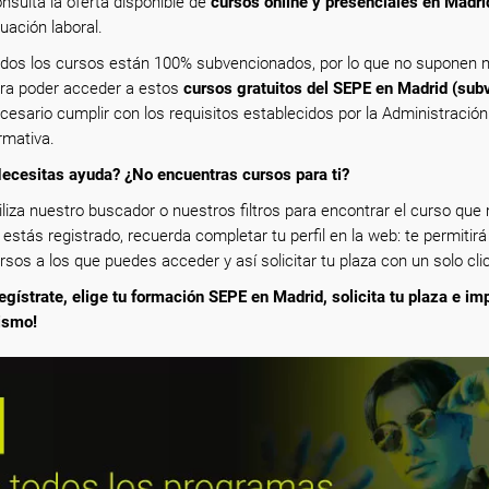
nsulta la oferta disponible de
cursos online y presenciales en Madri
tuación laboral.
dos los cursos están 100% subvencionados, por lo que no suponen n
ra poder acceder a estos
cursos gratuitos del SEPE en Madrid (sub
cesario cumplir con los requisitos establecidos por la Administració
rmativa.
ecesitas ayuda? ¿No encuentras cursos para ti?
iliza nuestro buscador o nuestros filtros para encontrar el curso que m
 estás registrado, recuerda completar tu perfil en la web: te permitirá
rsos a los que puedes acceder y así solicitar tu plaza con un solo clic
egístrate, elige tu formación SEPE en Madrid, solicita tu plaza e im
ismo!