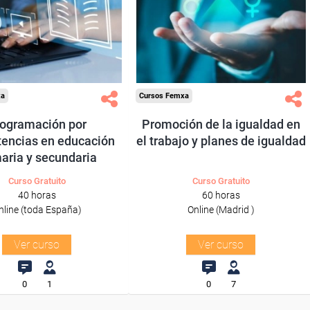
res y autónomos.
Madrid.
Sector
Todos los sectores.
-Educación.
xa
Cursos Femxa
ogramación por
Promoción de la igualdad en
encias en educación
el trabajo y planes de igualdad
aria y secundaria
Curso Gratuito
Curso Gratuito
40 horas
60 horas
nline (toda España)
Online (Madrid )
Ver curso
Ver curso
0
1
0
7