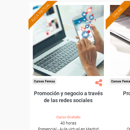
AULA VIRTUAL
ONLINE
Formación 100%
subvencionada.
Para trabajadores y
Pa
autónomos de Madrid.
trabajado
Para todos los sectores.
Cursos Femxa
Cursos Fem
Promoción y negocio a través
Pro
de las redes sociales
Curso Gratuito
40 horas
Presencial - Aula virtual en Madrid
O