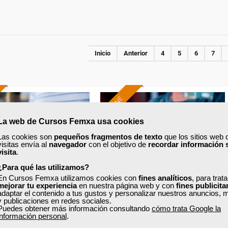
Inicio
Anterior
4
5
6
7
ONLINE
La web de Cursos Femxa usa cookies
Formación 100%
Formación 100%
subvencionada.
subvencionada.
Las cookies son
pequeños fragmentos de texto
que los sitios web 
visitas envía al
navegador
con el objetivo de
recordar información 
ra desempleados,
visita
.
Para trabajadores y
ores y autónomos
autónomos de Madrid.
¿Para qué las utilizamos?
de Madrid.
En Cursos Femxa utilizamos cookies con
fines analíticos
, para trat
mejorar tu experiencia
en nuestra página web y con
fines publicita
Para todos los sectores.
odos los sectores.
adaptar el contenido a tus gustos y personalizar nuestros anuncios, 
y publicaciones en redes sociales.
Puedes obtener más información consultando
cómo trata Google la
información personal
.
xa
Cursos Femxa