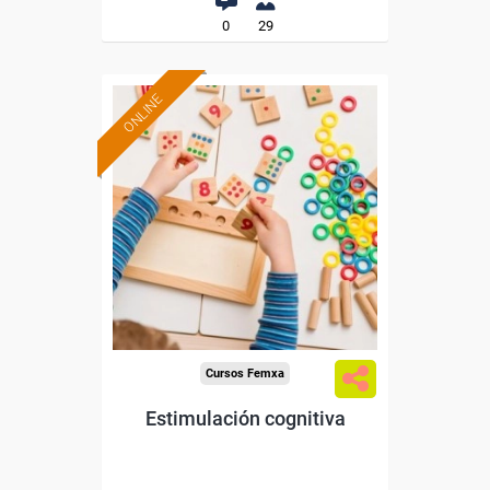
0
29
ONLINE
Formación 100%
subvencionada.
Para desempleados,
trabajadores y autónomos.
Sector
-Educación.
Cursos Femxa
Estimulación cognitiva