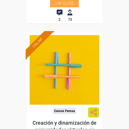
Ver curso
2
73
ONLINE
Formación 100%
subvencionada.
Para desempleados,
trabajadores y autónomos.
Sector
-Educación.
Cursos Femxa
Creación y dinamización de