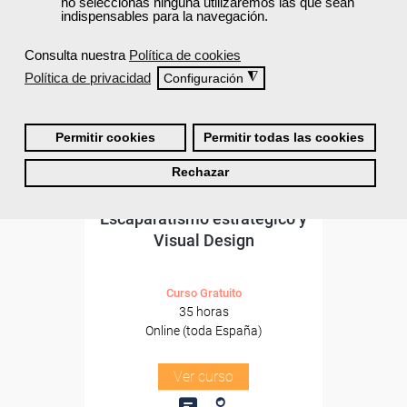
no seleccionas ninguna utilizaremos las que sean
subvencionada.
indispensables para la navegación.
Para desempleados,
Consulta nuestra
Política de cookies
trabajadores y autónomos.
Política de privacidad
◮
Configuración
Sector
-Grandes Almacenes.
Permitir cookies
Permitir todas las cookies
Rechazar
Cursos Femxa
Escaparatismo estratégico y
Visual Design
Curso Gratuito
35 horas
Online (toda España)
Ver curso