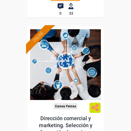
0
33
ONLINE
Formación 100%
subvencionada.
Para trabajadores y
autónomos de Madrid.
Para todos los sectores.
Cursos Femxa
Dirección comercial y
marketing. Selección y