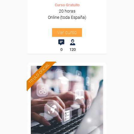
Curso Gratuito
20 horas
Online (toda España)
Ver curso
0
120
TÍTULO OFICIAL
Formación 100%
subvencionada.
Para trabajadores y
autónomos de Madrid.
Para todos los sectores.