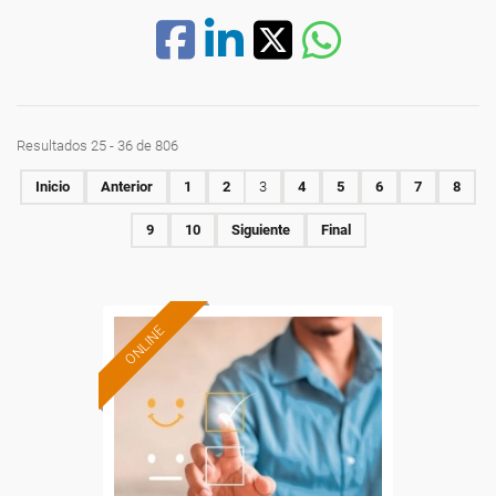
Resultados 25 - 36 de 806
Inicio
Anterior
1
2
3
4
5
6
7
8
9
10
Siguiente
Final
ONLINE
Formación 100%
subvencionada.
Para desempleados,
trabajadores y autónomos.