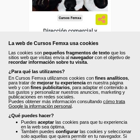
Cursos Femxa
Dirección comercial y
marketing. Selección y
La web de Cursos Femxa usa cookies
formación de equipos
Las cookies son
pequeños fragmentos de texto
que los
Curso Gratuito
sitios web que visitas envía al
navegador
con el objetivo de
recordar información sobre tu visita
.
75 horas
Presencial - Aula virtual en Madrid
¿Para qué las utilizamos?
En Cursos Femxa utilizamos cookies con
fines analíticos
,
para tratar de
mejorar tu experiencia
en nuestra página
Ver curso
web y con
fines publicitarios
, para adaptar el contenido a
tus gustos y personalizar nuestros anuncios, marketing y
publicaciones en redes sociales.
Puedes obtener más información consultando
cómo trata
0
52
Google la información personal
.
¿Qué puedes hacer?
Puedes
aceptar
las cookies para que tu experiencia
ONLINE
en la web sea óptima.
También puedes
configurar
las cookies y seleccionar
solo aquellas que quiera permitir en tu navegador. Si
Formación 100%