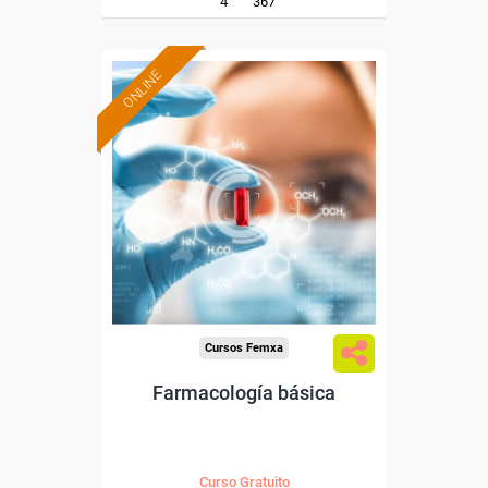
4
367
ONLINE
Formación 100%
subvencionada.
Para desempleados,
trabajadores y autónomos.
Sector
-Sanidad.
Cursos Femxa
Farmacología básica
Curso Gratuito