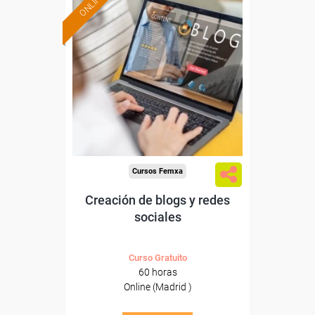
ONLINE
Formación 100%
subvencionada.
Para trabajadores y
autónomos de Madrid.
Para todos los sectores.
Cursos Femxa
Creación de blogs y redes
sociales
Curso Gratuito
60 horas
Online (Madrid )