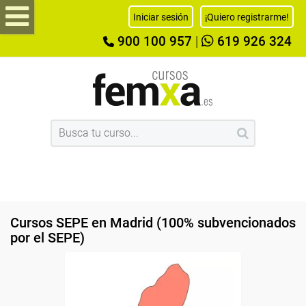
Iniciar sesión
¡Quiero registrarme!
900 100 957
|
619 926 324
Cursos SEPE en Madrid (100% subvencionados
por el SEPE)