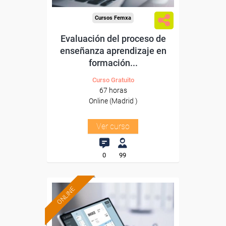
Cursos Femxa
Evaluación del proceso de
enseñanza aprendizaje en
formación...
Curso Gratuito
67 horas
Online (Madrid )
Ver curso
0
99
ONLINE
Formación 100%
subvencionada.