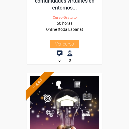
comunidades virtuales en
entornos...
Curso Gratuito
60 horas
Online (toda España)
Ver curso
0
0
ONLINE
Formación 100%
subvencionada.
Para desempleados,
trabajadores y autónomos.
Sector