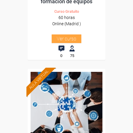
formación de equipos
Curso Gratuito
60 horas
Online (Madrid )
Ver curso
0
75
AULA VIRTUAL
Formación 100%
subvencionada.
Para trabajadores y
autónomos de Madrid.
Para todos los sectores.