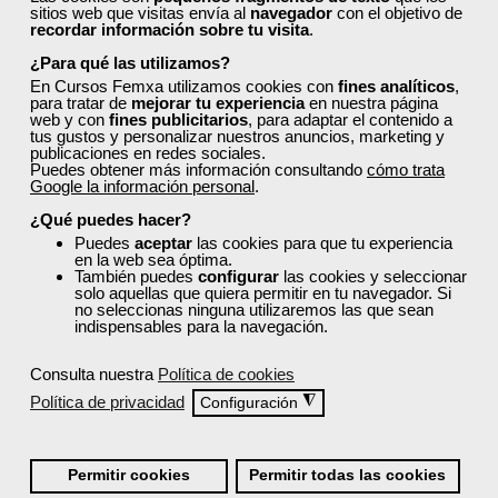
sitios web que visitas envía al
navegador
con el objetivo de
recordar información sobre tu visita
.
¿Los cursos de Femxa son prácticos y tienen
¿Para qué las utilizamos?
temario actualizado?
En Cursos Femxa utilizamos cookies con
fines analíticos
,
para tratar de
mejorar tu experiencia
en nuestra página
web y con
fines publicitarios
, para adaptar el contenido a
¿Qué ofrece Femxa al alumno una vez
tus gustos y personalizar nuestros anuncios, marketing y
publicaciones en redes sociales.
finaliza su formación?
Puedes obtener más información consultando
cómo trata
Google la información personal
.
¿Qué puedes hacer?
¿Recibiré un certificado al finalizar un curso
Puedes
aceptar
las cookies para que tu experiencia
gratuito?
en la web sea óptima.
También puedes
configurar
las cookies y seleccionar
solo aquellas que quiera permitir en tu navegador. Si
no seleccionas ninguna utilizaremos las que sean
indispensables para la navegación.
Consulta nuestra
Política de cookies
Política de privacidad
◮
Configuración
Inicia sesión:
Accede con tu nombre de usuario y contraseña o inicia
sesión con Facebook, Google o LinkedIn:
Permitir cookies
Permitir todas las cookies