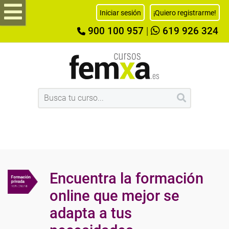
Iniciar sesión
¡Quiero registrarme!
900 100 957
|
619 926 324
Encuentra la formación
online que mejor se
adapta a tus