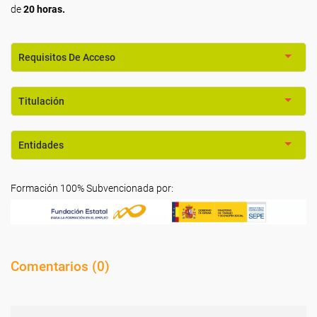
de
20 horas.
Requisitos De Acceso
Titulación
Entidades
Formación 100% Subvencionada por:
Comentarios (
0
)