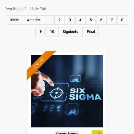
Resultados 1 - 12 de 746
Inicio
Anterior
1
2
3
4
5
6
7
8
9
10
Siguiente
Final
ONLINE
Formación 100%
subvencionada.
Para desempleados,
trabajadores y autónomos.
Sector
-Metal.
Cursos Femxa