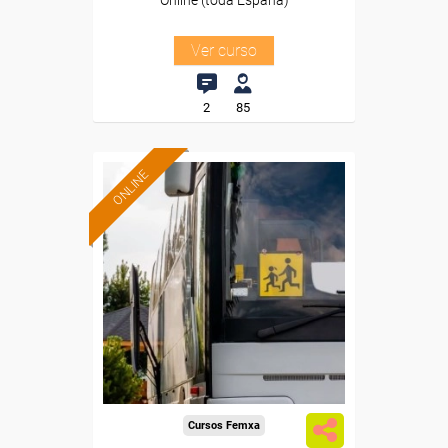
Online (toda España)
Ver curso
2
85
ONLINE
Formación 100%
subvencionada.
Para desempleados,
trabajadores y autónomos.
Sector
-Transporte y Logística.
Cursos Femxa