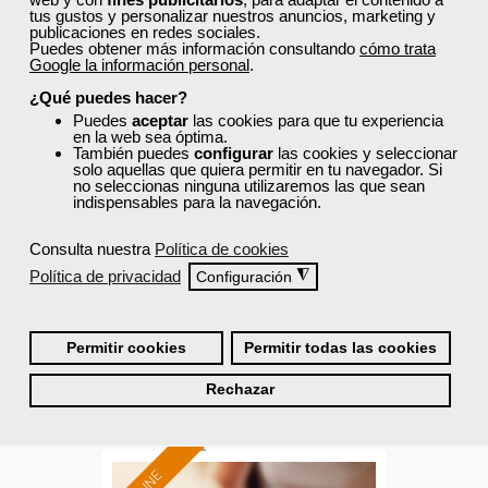
Sector
tus gustos y personalizar nuestros anuncios, marketing y
-Agricultura y Ganadería.
publicaciones en redes sociales.
Puedes obtener más información consultando
cómo trata
Google la información personal
.
¿Qué puedes hacer?
Cursos Femxa
Puedes
aceptar
las cookies para que tu experiencia
en la web sea óptima.
Agricultura ecológica en la
También puedes
configurar
las cookies y seleccionar
solo aquellas que quiera permitir en tu navegador. Si
explotación agrícola
no seleccionas ninguna utilizaremos las que sean
indispensables para la navegación.
Curso Gratuito
Consulta nuestra
Política de cookies
25 horas
Política de privacidad
◮
Configuración
Online (toda España)
Ver curso
Permitir cookies
Permitir todas las cookies
Rechazar
0
149