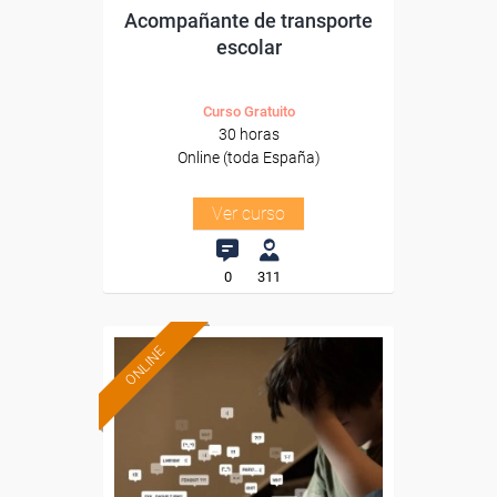
Acompañante de transporte
escolar
Curso Gratuito
30 horas
Online (toda España)
Ver curso
0
311
ONLINE
Formación 100%
subvencionada.
Para desempleados,
trabajadores y autónomos.