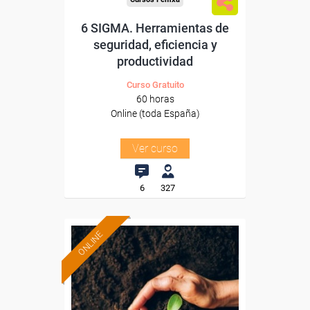
6 SIGMA. Herramientas de
seguridad, eficiencia y
productividad
Curso Gratuito
60 horas
Online (toda España)
Ver curso
6
327
ONLINE
Formación 100%
subvencionada.
Para desempleados,