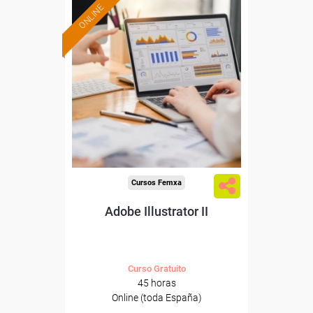
ONLINE
Formación 100%
subvencionada.
Para desempleados,
trabajadores y autónomos.
Sector
-Información, Comunicación
y Artes Gráficas.
Cursos Femxa
Adobe Illustrator II
Curso Gratuito
45 horas
Online (toda España)