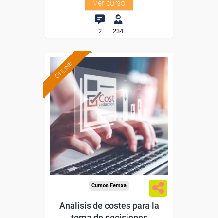
Ver curso
2
234
ONLINE
Formación 100%
subvencionada.
Para desempleados,
trabajadores y autónomos.
Sector
-Finanzas y Seguros.
Cursos Femxa
Análisis de costes para la
toma de decisiones