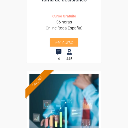
Curso Gratuito
56 horas
Online (toda España)
Ver curso
4
445
ONLINE
Formación 100%
subvencionada.
Para desempleados,
trabajadores y autónomos.
Sector