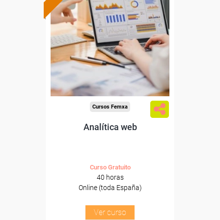
Formación 100%
subvencionada.
Para desempleados,
trabajadores y autónomos.
Sector
-Información, Comunicación
y Artes Gráficas.
Cursos Femxa
Analítica web
Curso Gratuito
40 horas
Online (toda España)
Ver curso