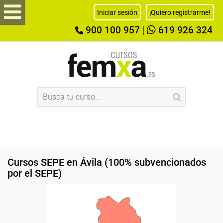
Iniciar sesión
¡Quiero registrarme!
900 100 957
|
619 926 324
Cursos SEPE en Ávila (100% subvencionados
por el SEPE)