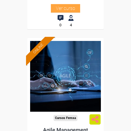
Ver curso
0
4
ONLINE
Formación 100%
subvencionada.
Para desempleados,
trabajadores y autónomos.
Sector
-Administración.
Cursos Femxa
Agile Management