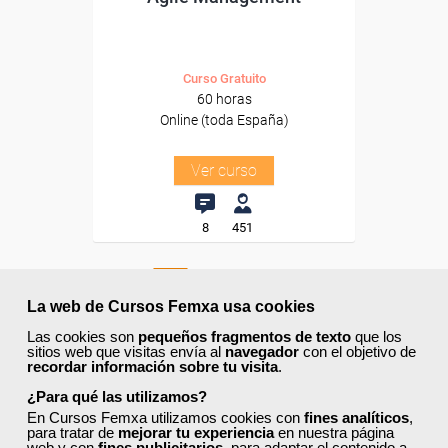
Curso Gratuito
60 horas
Online (toda España)
Ver curso
8
451
ONLINE
La web de Cursos Femxa usa cookies
Las cookies son
pequeños fragmentos de texto
que los
Formación 100%
sitios web que visitas envía al
navegador
con el objetivo de
subvencionada.
recordar información sobre tu visita
.
¿Para qué las utilizamos?
Para desempleados,
En Cursos Femxa utilizamos cookies con
fines analíticos
,
trabajadores y autónomos.
para tratar de
mejorar tu experiencia
en nuestra página
web y con
fines publicitarios
, para adaptar el contenido a