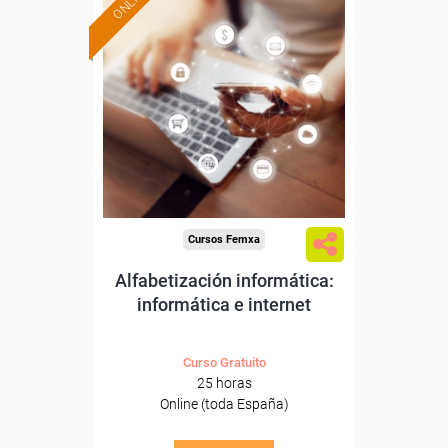
ONLINE
Formación 100%
subvencionada.
Para desempleados,
trabajadores y autónomos.
Sector
-Otros Servicios.
Cursos Femxa
Alfabetización informática:
informática e internet
Curso Gratuito
25 horas
Online (toda España)