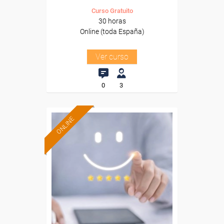
Curso Gratuito
30 horas
Online (toda España)
Ver curso
0
3
ONLINE
Formación 100%
subvencionada.
Para desempleados,
trabajadores y autónomos.
Sector
-Comercio.