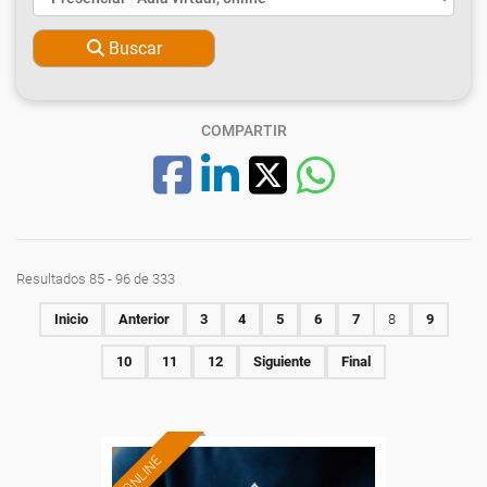
Buscar
COMPARTIR
Resultados 85 - 96 de 333
Inicio
Anterior
3
4
5
6
7
8
9
10
11
12
Siguiente
Final
ONLINE