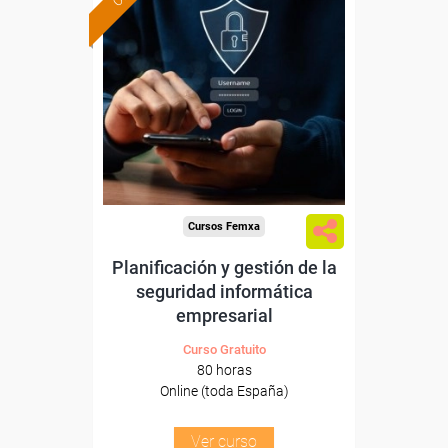
Formación 100%
subvencionada.
Para desempleados,
trabajadores y autónomos.
Sector
-Servicios a las Empresas.
Cursos Femxa
Planificación y gestión de la
seguridad informática
empresarial
Curso Gratuito
80 horas
Online (toda España)
Ver curso