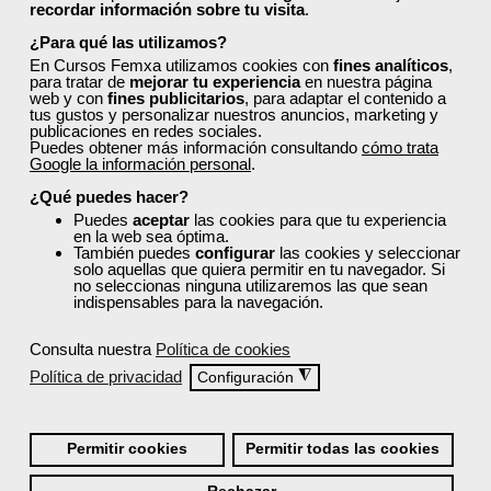
0
22
recordar información sobre tu visita
.
¿Para qué las utilizamos?
En Cursos Femxa utilizamos cookies con
fines analíticos
,
ONLINE
para tratar de
mejorar tu experiencia
en nuestra página
web y con
fines publicitarios
, para adaptar el contenido a
tus gustos y personalizar nuestros anuncios, marketing y
Formación 100%
publicaciones en redes sociales.
Puedes obtener más información consultando
cómo trata
subvencionada.
Google la información personal
.
¿Qué puedes hacer?
Para desempleados,
trabajadores y autónomos.
Puedes
aceptar
las cookies para que tu experiencia
en la web sea óptima.
También puedes
configurar
las cookies y seleccionar
Sector
solo aquellas que quiera permitir en tu navegador. Si
-Servicios a las Empresas.
no seleccionas ninguna utilizaremos las que sean
indispensables para la navegación.
Consulta nuestra
Política de cookies
Cursos Femxa
Política de privacidad
◮
Configuración
Gestión fiscal de la empresa
Permitir cookies
Permitir todas las cookies
Curso Gratuito