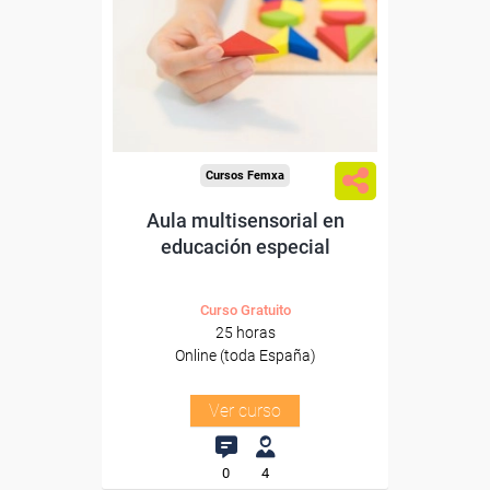
Para desempleados,
trabajadores y autónomos.
Sector
-Educación.
Cursos Femxa
Aula multisensorial en
educación especial
Curso Gratuito
25 horas
Online (toda España)
Ver curso
0
4