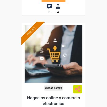
0
4
ONLINE
Formación 100%
subvencionada.
Para desempleados,
trabajadores y autónomos.
Sector
-Comercio.
Cursos Femxa
Negocios online y comercio
electrónico