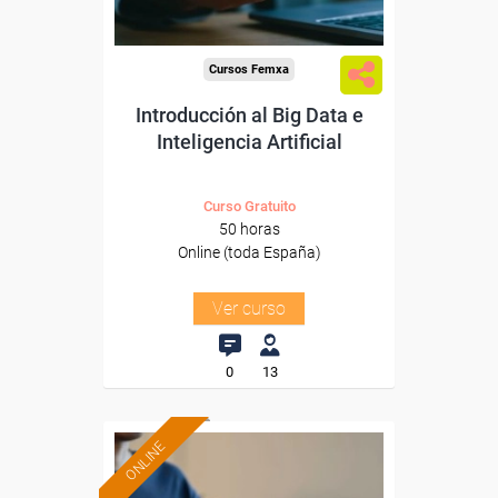
Cursos Femxa
Introducción al Big Data e
Inteligencia Artificial
Curso Gratuito
50 horas
Online (toda España)
Ver curso
0
13
ONLINE
Formación 100%