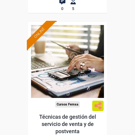
0
5
ONLINE
Formación 100%
subvencionada.
Para desempleados,
trabajadores y autónomos.
Sector
-Comercio.
Cursos Femxa
Técnicas de gestión del
servicio de venta y de
postventa