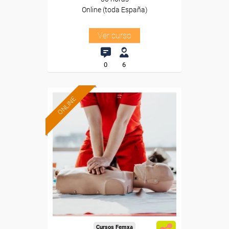
Online (toda España)
Ver curso
0
6
ONLINE
Formación 100%
subvencionada.
Para desempleados,
trabajadores y autónomos.
Sector
-Sanidad.
Cursos Femxa