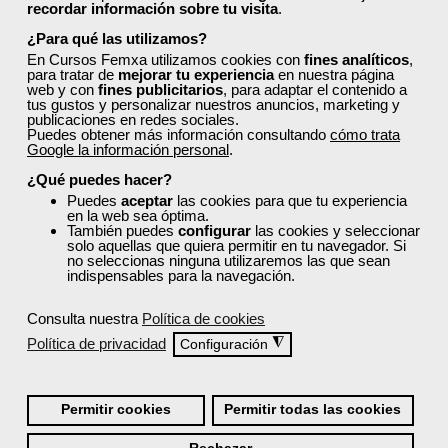
4
163
recordar información sobre tu visita
.
¿Para qué las utilizamos?
En Cursos Femxa utilizamos cookies con
fines analíticos
,
ONLINE
para tratar de
mejorar tu experiencia
en nuestra página
web y con
fines publicitarios
, para adaptar el contenido a
tus gustos y personalizar nuestros anuncios, marketing y
Formación 100%
publicaciones en redes sociales.
Puedes obtener más información consultando
cómo trata
subvencionada.
Google la información personal
.
¿Qué puedes hacer?
Para desempleados,
trabajadores y autónomos.
Puedes
aceptar
las cookies para que tu experiencia
en la web sea óptima.
También puedes
configurar
las cookies y seleccionar
Sector
solo aquellas que quiera permitir en tu navegador. Si
-Finanzas y Seguros.
no seleccionas ninguna utilizaremos las que sean
indispensables para la navegación.
Consulta nuestra
Política de cookies
Cursos Femxa
Política de privacidad
◮
Configuración
Selección de inversiones
Permitir cookies
Permitir todas las cookies
Curso Gratuito