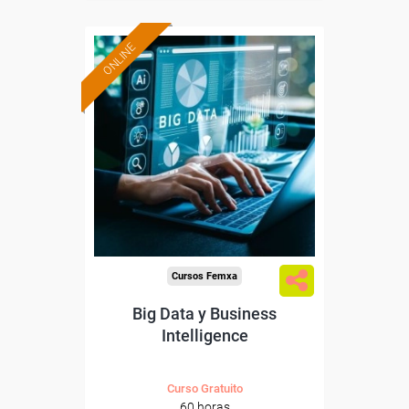
ONLINE
Formación 100%
subvencionada.
Para desempleados,
trabajadores y autónomos.
Sector
-Información, Comunicación
y Artes Gráficas.
Cursos Femxa
Big Data y Business
Intelligence
Curso Gratuito
60 horas