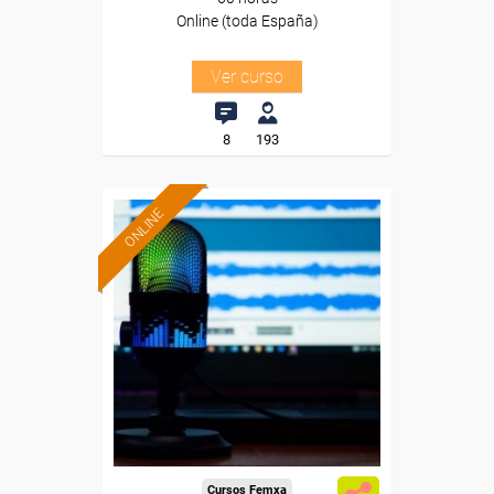
Online (toda España)
Ver curso
8
193
ONLINE
Formación 100%
subvencionada.
Para desempleados,
trabajadores y autónomos.
Sector
-Información, Comunicación
y Artes Gráficas.
Cursos Femxa