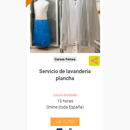
subvencionada.
Para desempleados,
trabajadores y autónomos.
Sector
-Otros Servicios.
Cursos Femxa
Servicio de lavandería
plancha
Curso Gratuito
15 horas
Online (toda España)
Ver curso