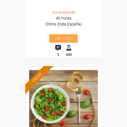
Curso Gratuito
40 horas
Online (toda España)
Ver curso
2
449
ONLINE
Formación 100%
subvencionada.
Para desempleados,
trabajadores y autónomos.
Sector
-Otros Servicios.