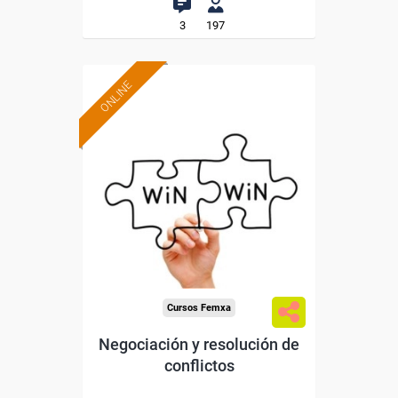
3
197
ONLINE
Formación 100%
subvencionada.
Para desempleados,
trabajadores y autónomos.
Sector
-Otros Servicios.
Cursos Femxa
Negociación y resolución de
conflictos