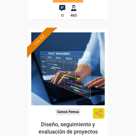
0
460
ONLINE
Formación 100%
subvencionada.
Para desempleados,
trabajadores y autónomos.
Sector
-Administración.
Cursos Femxa
Diseño, seguimiento y
evaluación de proyectos