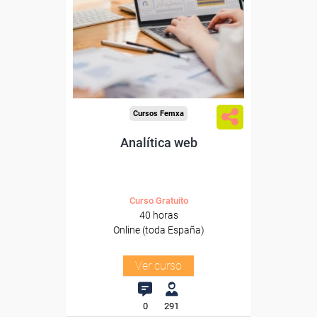
Para desempleados,
trabajadores y autónomos.
Sector
-Información, Comunicación
y Artes Gráficas.
Cursos Femxa
Analítica web
Curso Gratuito
40 horas
Online (toda España)
Ver curso
0
291