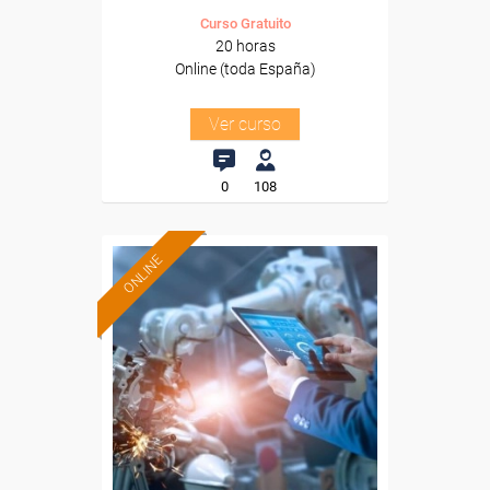
Curso Gratuito
20 horas
Online (toda España)
Ver curso
0
108
ONLINE
Formación 100%
subvencionada.
Para desempleados,
trabajadores y autónomos.
Sector
-Metal.