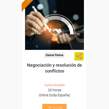
Formación 100%
subvencionada.
Para desempleados,
trabajadores y autónomos.
Sector
-Mediambiente.
Cursos Femxa
Negociación y resolución de
conflictos
Curso Gratuito
20 horas
Online (toda España)
Ver curso