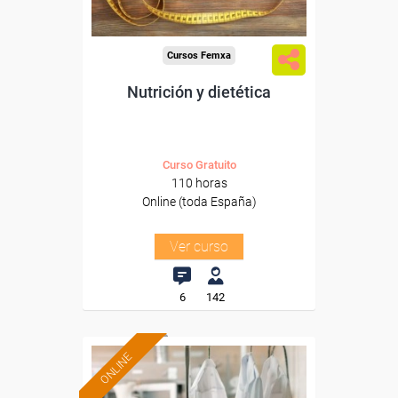
Cursos Femxa
Nutrición y dietética
Curso Gratuito
110 horas
Online (toda España)
Ver curso
6
142
ONLINE
Formación 100%