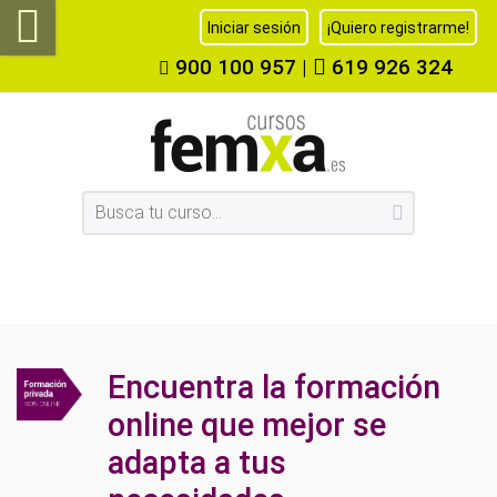
Iniciar sesión
¡Quiero registrarme!
900 100 957
|
619 926 324
Encuentra la formación
online que mejor se
adapta a tus