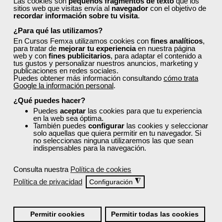
Las cookies son
pequeños fragmentos de texto
que los
sitios web que visitas envía al
navegador
con el objetivo de
Centro, Fechas Y Horarios
recordar información sobre tu visita
.
¿Para qué las utilizamos?
Formación 100% Subvencionada por:
En Cursos Femxa utilizamos cookies con
fines analíticos
,
para tratar de
mejorar tu experiencia
en nuestra página
web y con
fines publicitarios
, para adaptar el contenido a
tus gustos y personalizar nuestros anuncios, marketing y
publicaciones en redes sociales.
Puedes obtener más información consultando
cómo trata
Google la información personal
.
¿Qué puedes hacer?
Puedes
aceptar
las cookies para que tu experiencia
Comentarios (
0
)
en la web sea óptima.
También puedes
configurar
las cookies y seleccionar
solo aquellas que quiera permitir en tu navegador. Si
Preguntas frecuentes sobre la
no seleccionas ninguna utilizaremos las que sean
indispensables para la navegación.
formación de Femxa
Consulta nuestra
Política de cookies
Resolvemos las dudas más habituales sobre nuestra formación,
Política de privacidad
◮
Configuración
metodología, equipo docente y ventajas para el alumnado.
¿Qué nos hace diferentes de la
Permitir cookies
Permitir todas las cookies
competencia?