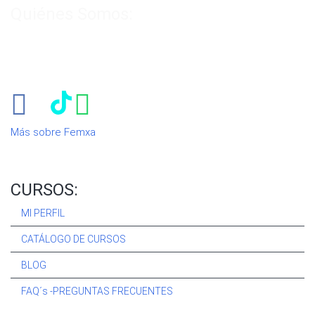
Quiénes Somos:
Especialistas en consultoría y
formación para el empleo
.
Nuestro objetivo diario es, única y exclusivamente, ayudarte a
conseguir tus metas profesionales ofreciéndote los mejores
cursos
del momento. ¿Te apuntas?
Más sobre Femxa
CURSOS:
MI PERFIL
CATÁLOGO DE CURSOS
BLOG
FAQ´s -PREGUNTAS FRECUENTES