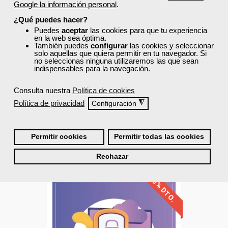
Google la información personal
.
Cursos Femxa
¿Qué puedes hacer?
Puedes
aceptar
las cookies para que tu experiencia
Internet seguro
en la web sea óptima.
También puedes
configurar
las cookies y seleccionar
solo aquellas que quiera permitir en tu navegador. Si
no seleccionas ninguna utilizaremos las que sean
indispensables para la navegación.
Online
50 horas
Consulta nuestra
Política de cookies
325,00 €
Política de privacidad
◮
195,00 €
Configuración
Comprar
Permitir cookies
Permitir todas las cookies
0
Rechazar
40% DTO.
Descuentos especiales