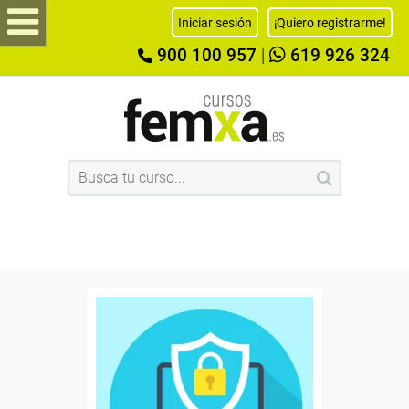
Iniciar sesión
¡Quiero registrarme!
900 100 957
|
619 926 324