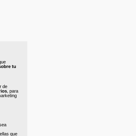
que
sobre tu
ar de
rios
, para
marketing
 sea
ellas que