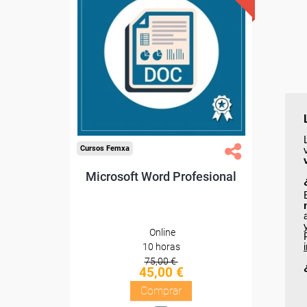
Descuentos especiales
Sin requisitos de acceso
Diploma
Compra segura
Cursos Femxa
Microsoft Word Profesional
Online
10 horas
75,00 €
45,00 €
Comprar