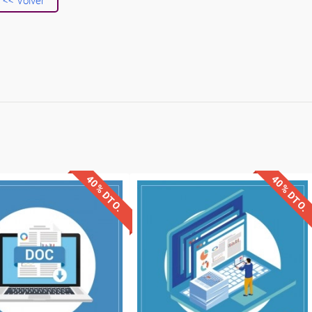
<< Volver
40% DTO.
40% DTO.
uentos especiales
Descuentos especiales
quisitos de acceso
Sin requisitos de acceso
Diploma
Diploma