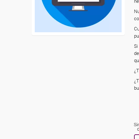
ne
Nu
co
Cu
pu
Si
de
qu
¿T
¿T
bu