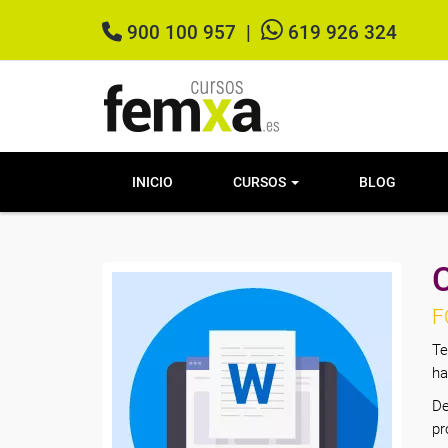
900 100 957
|
619 926 324
INICIO
CURSOS
BLOG
F
Te
ha
De
pr