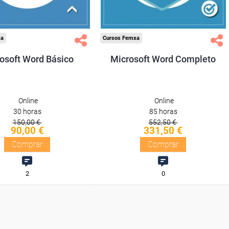
Compra segura
Compra segura
xa
Cursos Femxa
osoft Word Básico
Microsoft Word Completo
Online
Online
30 horas
85 horas
150,00 €
552,50 €
90,00 €
331,50 €
Comprar
Comprar
2
0