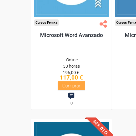
Compra segura
Cursos Femxa
Cursos Fem
Microsoft Word Avanzado
Micr
Online
30 horas
195,00 €
117,00 €
Comprar
0
40% DTO.