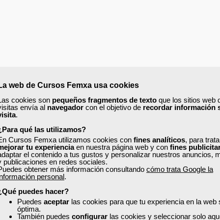
La web de Cursos Femxa usa cookies
Las cookies son
pequeños fragmentos de texto
que los sitios web 
visitas envía al
navegador
con el objetivo de
recordar información 
visita
.
¿Para qué las utilizamos?
En Cursos Femxa utilizamos cookies con
fines analíticos
, para trat
mejorar tu experiencia
en nuestra página web y con
fines publicita
adaptar el contenido a tus gustos y personalizar nuestros anuncios, 
y publicaciones en redes sociales.
Puedes obtener más información consultando
cómo trata Google la
información personal
.
¿Qué puedes hacer?
Puedes
aceptar
las cookies para que tu experiencia en la web
óptima.
También puedes
configurar
las cookies y seleccionar solo aqu