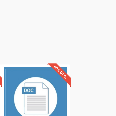
40% DTO.
Descuentos especiales
Sin requisitos de acceso
Diploma