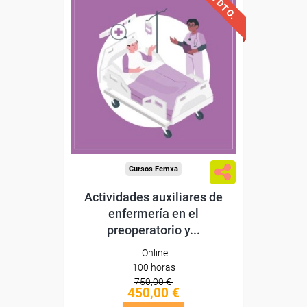
40% DTO.
Descuentos especiales
Sin requisitos de acceso
Diploma
Compra segura
Cursos Femxa
Actividades auxiliares de
enfermería en el
preoperatorio y...
Online
100 horas
750,00 €
450,00 €