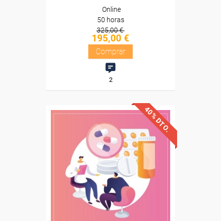
Online
50 horas
325,00 €
195,00 €
Comprar
2
40% DTO.
Descuentos especiales
Sin requisitos de acceso
Diploma
Compra segura