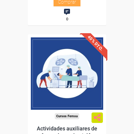
Comprar
0
40% DTO.
Descuentos especiales
Sin requisitos de acceso
Diploma
Compra segura
Cursos Femxa
Actividades auxiliares de