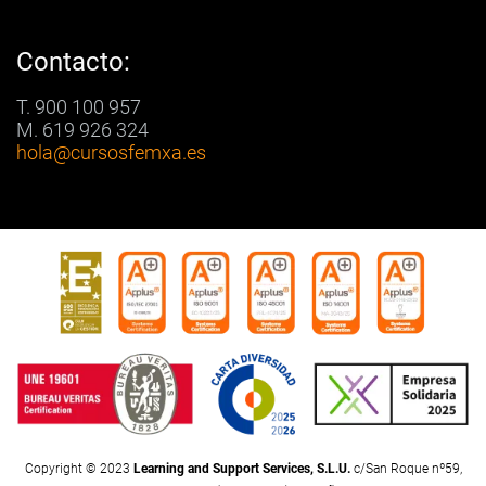
Contacto:
T. 900 100 957
M. 619 926 324
hola
@cursosfemxa.es
Copyright © 2023
Learning and Support Services, S.L.U.
c/San Roque nº59,