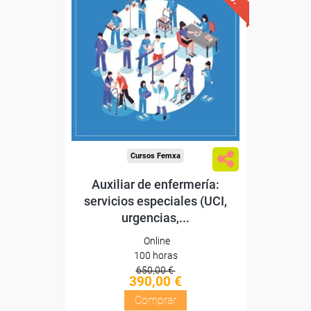
Descuentos especiales
Sin requisitos de acceso
Diploma
Compra segura
Cursos Femxa
Auxiliar de enfermería:
servicios especiales (UCI,
urgencias,...
Online
100 horas
650,00 €
390,00 €
Comprar