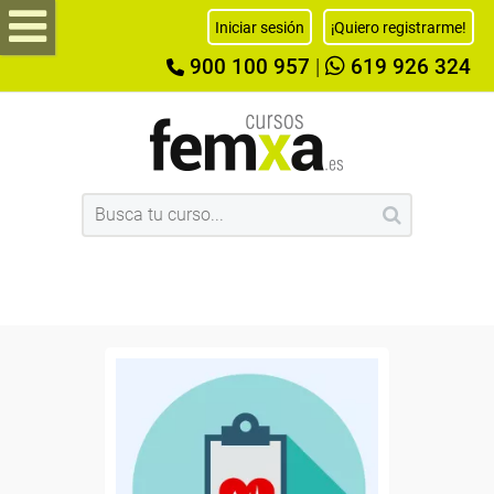
Iniciar sesión
¡Quiero registrarme!
900 100 957
|
619 926 324