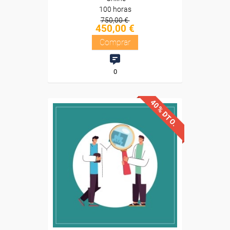
100 horas
750,00 €
450,00 €
Comprar
0
40% DTO.
Descuentos especiales
Sin requisitos de acceso
Diploma
Compra segura