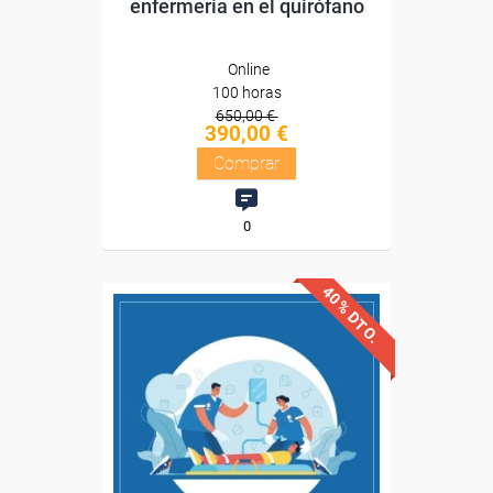
enfermería en el quirófano
Online
100 horas
650,00 €
390,00 €
Comprar
0
40% DTO.
Descuentos especiales
Sin requisitos de acceso
Diploma