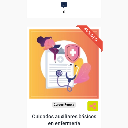
0
40% DTO.
Descuentos especiales
Sin requisitos de acceso
Diploma
Compra segura
Cursos Femxa
Cuidados auxiliares básicos
en enfermería