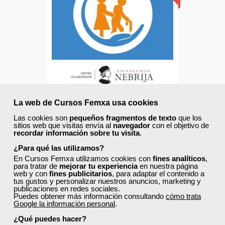
Descuentos especiales
Sin requisitos de acceso
Doble titulación
Compra segura
La web de Cursos Femxa usa cookies
Cursos Femxa
Las cookies son
pequeños fragmentos de texto
que los
Cuidados auxiliares de
sitios web que visitas envía al
navegador
con el objetivo de
recordar información sobre tu visita
.
enfermería en geriatría
¿Para qué las utilizamos?
En Cursos Femxa utilizamos cookies con
fines analíticos
,
Online
para tratar de
mejorar tu experiencia
en nuestra página
web y con
fines publicitarios
, para adaptar el contenido a
60 horas |
2 ECTS
tus gustos y personalizar nuestros anuncios, marketing y
450,00 €
publicaciones en redes sociales.
270,00 €
Puedes obtener más información consultando
cómo trata
Google la información personal
.
Comprar
¿Qué puedes hacer?