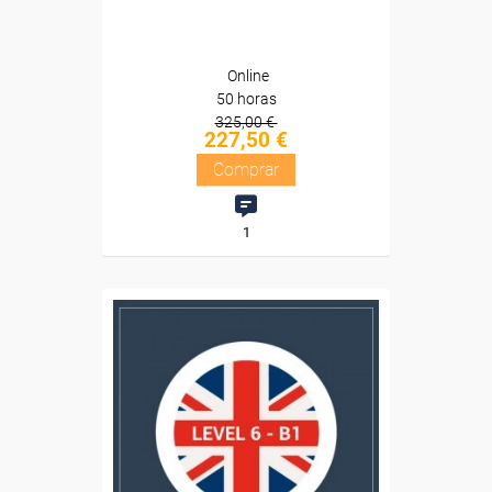
Online
50 horas
325,00 €
227,50 €
Comprar
1
Descuentos especiales
Sin requisitos de acceso
Diploma