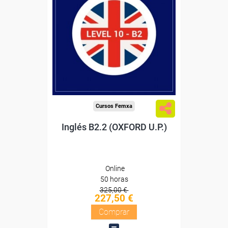
Descuentos especiales
Sin requisitos de acceso
Diploma
Compra segura
Cursos Femxa
Inglés B2.2 (OXFORD U.P.)
Online
50 horas
325,00 €
227,50 €
Comprar