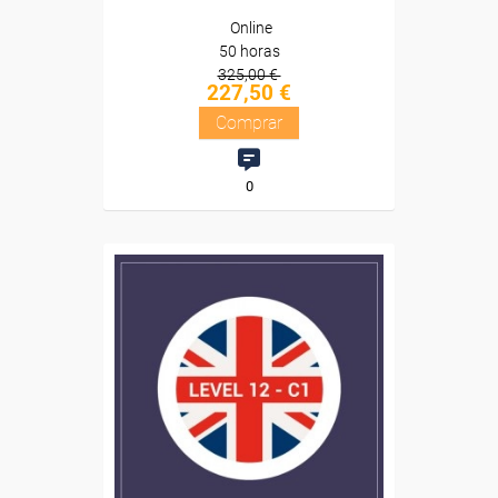
Online
50 horas
325,00 €
227,50 €
Comprar
0
Descuentos especiales
Sin requisitos de acceso
Diploma
Compra segura