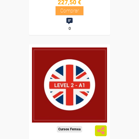
227,50 €
Comprar
0
Descuentos especiales
Sin requisitos de acceso
Diploma
Compra segura
Cursos Femxa