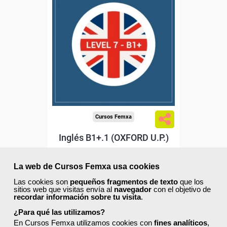
Descuentos especiales
Sin requisitos de acceso
Diploma
Compra segura
Cursos Femxa
Inglés B1+.1 (OXFORD U.P.)
La web de Cursos Femxa usa cookies
Online
Las cookies son
pequeños fragmentos de texto
que los
sitios web que visitas envía al
navegador
con el objetivo de
50 horas
recordar información sobre tu visita
.
325,00 €
227,50 €
¿Para qué las utilizamos?
Comprar
En Cursos Femxa utilizamos cookies con
fines analíticos
,