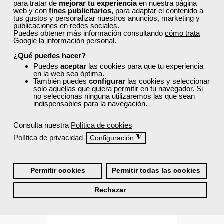
para tratar de
mejorar tu experiencia
en nuestra página
web y con
fines publicitarios
, para adaptar el contenido a
tus gustos y personalizar nuestros anuncios, marketing y
0
publicaciones en redes sociales.
Puedes obtener más información consultando
cómo trata
Google la información personal
.
¿Qué puedes hacer?
Puedes
aceptar
las cookies para que tu experiencia
en la web sea óptima.
También puedes
configurar
las cookies y seleccionar
Descuentos especiales
solo aquellas que quiera permitir en tu navegador. Si
no seleccionas ninguna utilizaremos las que sean
indispensables para la navegación.
Sin requisitos de acceso
Consulta nuestra
Política de cookies
Diploma
Política de privacidad
◮
Configuración
Compra segura
Permitir cookies
Permitir todas las cookies
Cursos Femxa
Rechazar
Inglés B1+.2 (OXFORD U.P.)