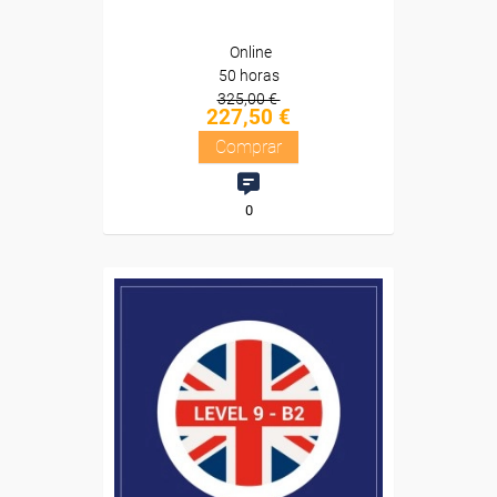
Online
50 horas
325,00 €
227,50 €
Comprar
0
Descuentos especiales
Sin requisitos de acceso
Diploma