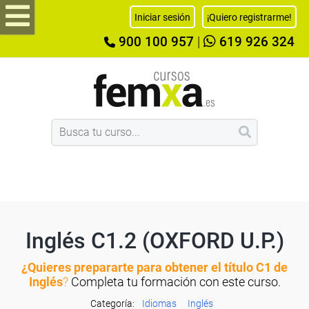
Iniciar sesión
¡Quiero registrarme!
900 100 957
|
619 926 324
Inglés C1.2 (OXFORD U.P.)
¿Quieres prepararte para obtener el título C1 de
Inglés
?
Completa tu formación con este curso.
Categoría:
Idiomas
Inglés