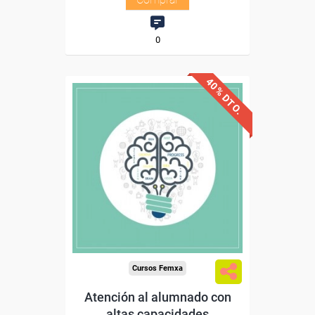
0
40% DTO.
Descuentos especiales
Sin requisitos de acceso
Diploma
Compra segura
Cursos Femxa
Atención al alumnado con
altas capacidades