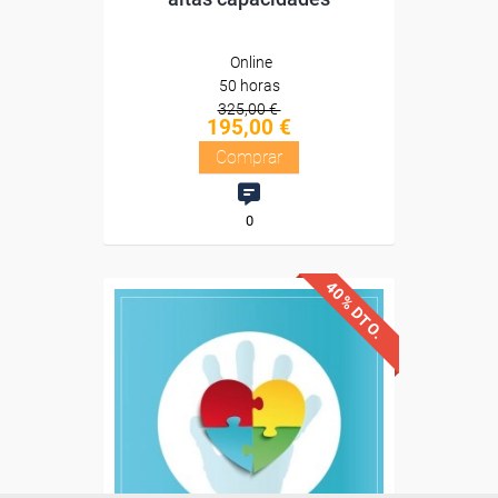
Online
50 horas
325,00 €
195,00 €
Comprar
0
40% DTO.
Descuentos especiales
Sin requisitos de acceso
Diploma