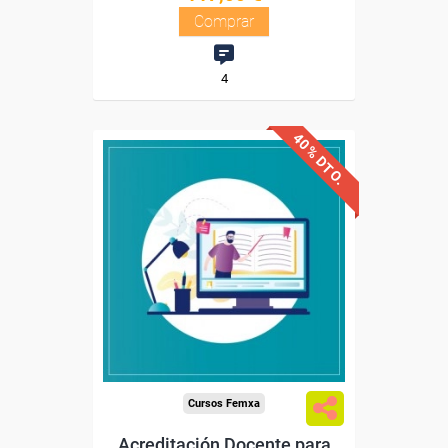
Comprar
4
40% DTO.
Descuentos especiales
Sin requisitos de acceso
Diploma
Compra segura
Cursos Femxa
Acreditación Docente para