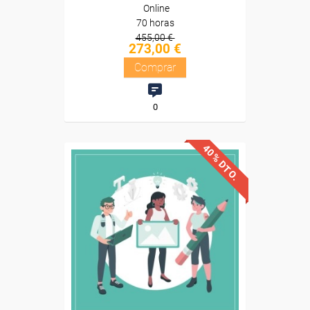
Online
70 horas
455,00 €
273,00 €
Comprar
0
40% DTO.
Descuentos especiales
Sin requisitos de acceso
Diploma
Compra segura