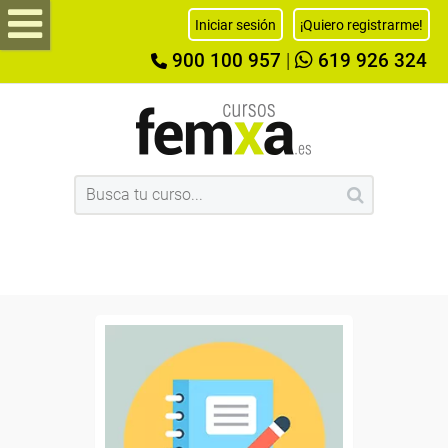
Iniciar sesión
¡Quiero registrarme!
900 100 957
|
619 926 324