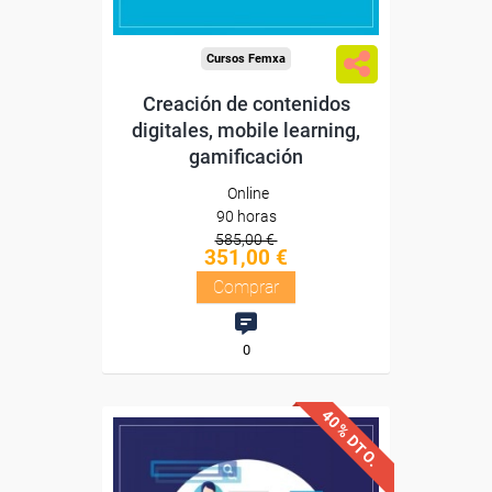
Compra segura
Cursos Femxa
Creación de contenidos
digitales, mobile learning,
gamificación
Online
90 horas
585,00 €
351,00 €
Comprar
0
40% DTO.
Descuentos especiales