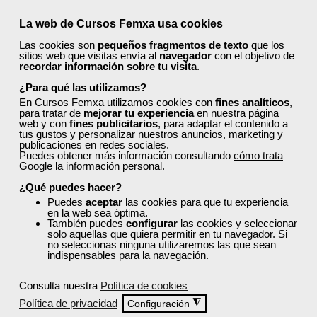
Compra segura
La web de Cursos Femxa usa cookies
Las cookies son
pequeños fragmentos de texto
que los
Cursos Femxa
sitios web que visitas envía al
navegador
con el objetivo de
recordar información sobre tu visita
.
Aula Multisensorial en
¿Para qué las utilizamos?
educación especial
En Cursos Femxa utilizamos cookies con
fines analíticos
,
para tratar de
mejorar tu experiencia
en nuestra página
web y con
fines publicitarios
, para adaptar el contenido a
tus gustos y personalizar nuestros anuncios, marketing y
Online
publicaciones en redes sociales.
Puedes obtener más información consultando
cómo trata
25 horas
Google la información personal
.
162,50 €
97,50 €
¿Qué puedes hacer?
Comprar
Puedes
aceptar
las cookies para que tu experiencia
en la web sea óptima.
También puedes
configurar
las cookies y seleccionar
solo aquellas que quiera permitir en tu navegador. Si
0
no seleccionas ninguna utilizaremos las que sean
indispensables para la navegación.
40% DTO.
Consulta nuestra
Política de cookies
Política de privacidad
◮
Configuración