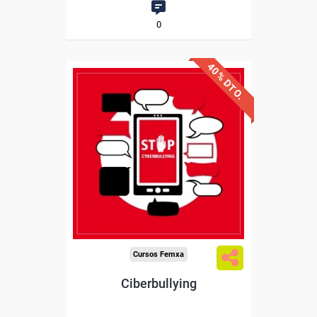
0
40% DTO.
Descuentos especiales
Sin requisitos de acceso
Diploma
Compra segura
Cursos Femxa
Ciberbullying