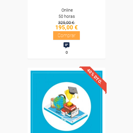
Online
50 horas
325,00 €
195,00 €
Comprar
0
40% DTO.
Descuentos especiales
Sin requisitos de acceso
Diploma