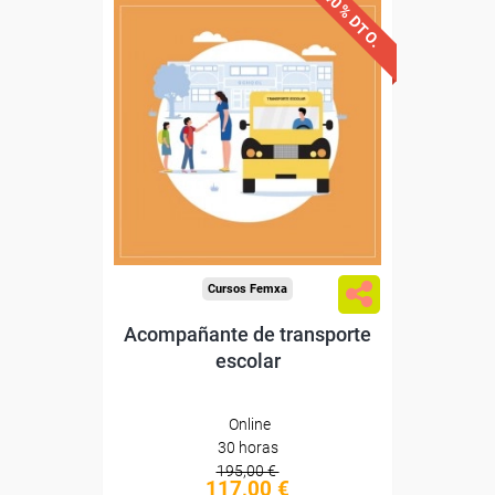
40% DTO.
Descuentos especiales
Sin requisitos de acceso
Diploma
Compra segura
Cursos Femxa
Acompañante de transporte
escolar
Online
30 horas
195,00 €
117,00 €