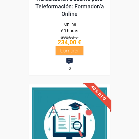
Teleformación: Formador/a
Online
Online
60 horas
390,00 €
234,00 €
Comprar
0
40% DTO.
Descuentos especiales
Sin requisitos de acceso
Diploma