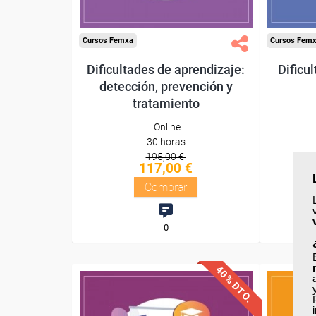
Compra segura
Cursos Femxa
Cursos Fem
Dificultades de aprendizaje:
Dificu
detección, prevención y
tratamiento
Online
30 horas
195,00 €
117,00 €
Comprar
0
40% DTO.
Descuentos especiales
Desc