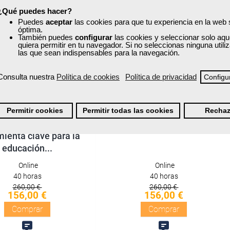
¿Qué puedes hacer?
Puedes
aceptar
las cookies para que tu experiencia en la web
óptima.
quisitos de acceso
Sin requisitos de acceso
También puedes
configurar
las cookies y seleccionar solo aqu
quiera permitir en tu navegador. Si no seleccionas ninguna util
Diploma
Diploma
las que sean indispensables para la navegación.
Compra segura
Compra segura
Consulta nuestra
Política de cookies
Política de privacidad
Configu
xa
Cursos Femxa
Permitir cookies
Permitir todas las cookies
Rechaz
 álbum ilustrado,
El blog en la enseñanza
ienta clave para la
educación...
Online
Online
40 horas
40 horas
260,00 €
260,00 €
156,00 €
156,00 €
Comprar
Comprar