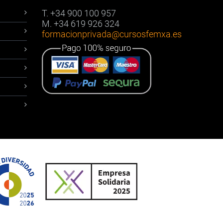
T. +34 900 100 957
M. +34 619 926 324
formacionprivada
@cursosfemxa.es