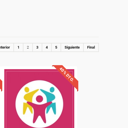
terior
1
2
3
4
5
Siguiente
Final
40% DTO.
Descuentos especiales
Sin requisitos de acceso
Diploma