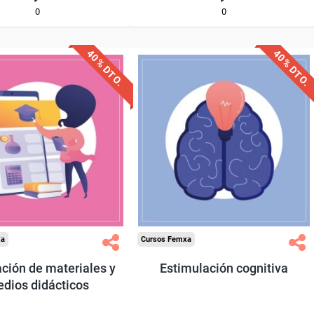
0
0
40% DTO.
40% DTO.
uentos especiales
Descuentos especiales
quisitos de acceso
Sin requisitos de acceso
Diploma
Diploma
Compra segura
Compra segura
xa
Cursos Femxa
ción de materiales y
Estimulación cognitiva
dios didácticos