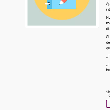
Ap
in
Nu
ma
di
Si
de
qu
¿T
¿T
bu