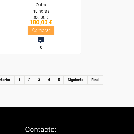
Online
40 horas
300,00 €
180,00 €
Comprar
0
terior
1
2
3
4
5
Siguiente
Final
Contacto: