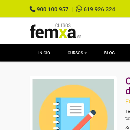
900 100 957
|
619 926 324
INICIO
CURSOS
BLOG
C
F
Te
tu
Si