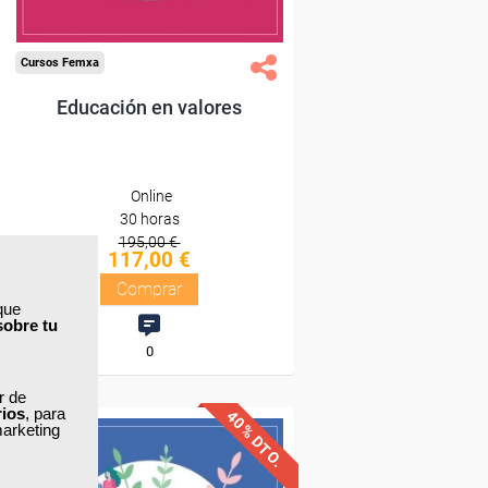
Compra segura
Cursos Femxa
Educación en valores
Online
30 horas
195,00 €
117,00 €
Comprar
que
sobre tu
0
ar de
rios
, para
40% DTO.
marketing
Descuentos especiales