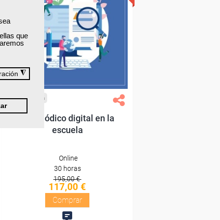
 sea
Sin requisitos de acceso
ellas que
izaremos
Diploma
Compra segura
◮
ración
Cursos Femxa
ar
El periódico digital en la
escuela
Online
30 horas
195,00 €
117,00 €
Comprar