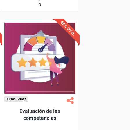
0
40% DTO.
Descuentos especiales
Sin requisitos de acceso
Diploma
Compra segura
Cursos Femxa
Evaluación de las
competencias