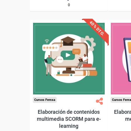
0
40% DTO.
Descuentos especiales
Desc
Sin requisitos de acceso
Sin re
Diploma
Compra segura
Cursos Femxa
Cursos Fem
Elaboración de contenidos
Elabora
multimedia SCORM para e-
me
learning