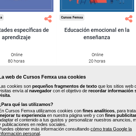
Compra segura
Compra segura
xa
Cursos Femxa
ltades específicas de
Educación emocional en la
aprendizaje
enseñanza
Online
Online
80 horas
20 horas
600,00 €
150,00 €
360,00 €
90,00 €
La web de Cursos Femxa usa cookies
Comprar
Comprar
Las cookies son
pequeños fragmentos de texto
que los sitios web 
visitas envía al
navegador
con el objetivo de
recordar información 
visita
.
0
0
¿Para qué las utilizamos?
En Cursos Femxa utilizamos cookies con
fines analíticos
, para trat
mejorar tu experiencia
en nuestra página web y con
fines publicita
40% DTO.
40% DTO.
adaptar el contenido a tus gustos y personalizar nuestros anuncios, 
y publicaciones en redes sociales.
Puedes obtener más información consultando
cómo trata Google la
información personal
.
uentos especiales
Descuentos especiales