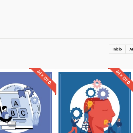
Inicio
An
40% DTO.
40% DTO.
uentos especiales
Descuentos especiales
quisitos de acceso
Sin requisitos de acceso
Diploma
Diploma