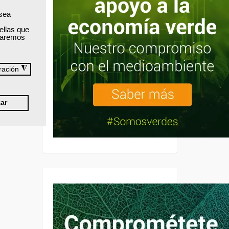
 sea
ellas que
izaremos
◮
ración
ar