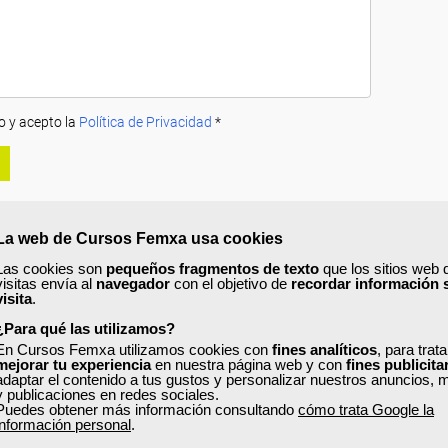
o y acepto la
Política de Privacidad
*
La web de Cursos Femxa usa cookies
Las cookies son
pequeños fragmentos de texto
que los sitios web 
visitas envía al
navegador
con el objetivo de
recordar información 
A
PRECIOS
OPINIONES
visita
.
¿Para qué las utilizamos?
En Cursos Femxa utilizamos cookies con
fines analíticos
, para trat
mejorar tu experiencia
en nuestra página web y con
fines publicita
detección, prevención y tratamiento
, conocerás las dificultades de apren
adaptar el contenido a tus gustos y personalizar nuestros anuncios, 
rendizaje y comprenderás la importancia de la detección, prevención e
y publicaciones en redes sociales.
Puedes obtener más información consultando
cómo trata Google la
información personal
.