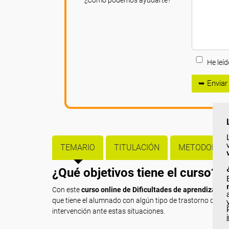
¿Cómo podemos ayudarte?
He leíd
➥ Enviar
TEMARIO
TITULACIÓN
METODOLOGÍ
¿Qué objetivos tiene el curso?
Con este
curso online de Dificultades de aprendizaje: 
que tiene el alumnado con algún tipo de trastorno de ap
intervención ante estas situaciones.