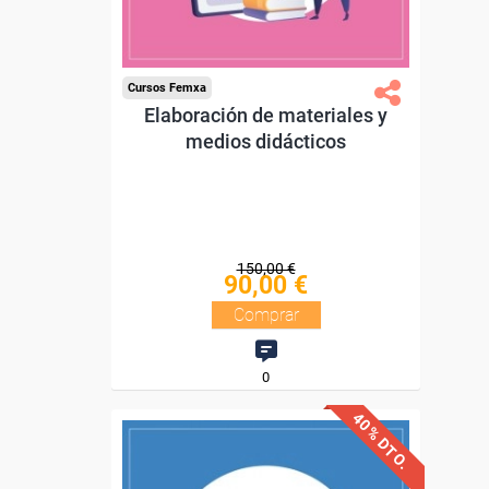
Compra segura
Cursos Femxa
Elaboración de materiales y
medios didácticos
150,00 €
90,00 €
Comprar
0
40% DTO.
Descuentos especiales