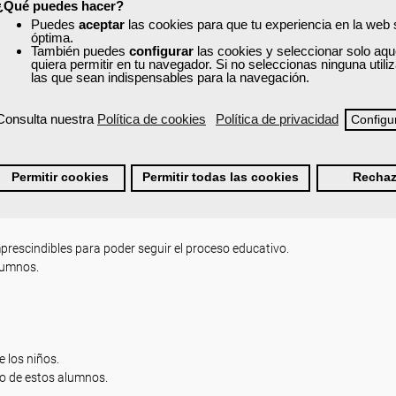
¿Qué puedes hacer?
Puedes
aceptar
las cookies para que tu experiencia en la web
óptima.
También puedes
configurar
las cookies y seleccionar solo aqu
E APRENDIZAJE Y SU DESARROLLO.
quiera permitir en tu navegador. Si no seleccionas ninguna util
las que sean indispensables para la navegación.
Consulta nuestra
Política de cookies
Política de privacidad
Configu
ad - TDAH.
IALES DERIVADAS.
Permitir cookies
Permitir todas las cookies
Rechaz
prescindibles para poder seguir el proceso educativo.
alumnos.
 los niños.
to de estos alumnos.