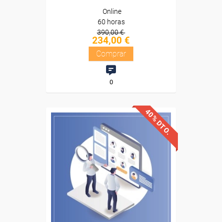
Online
60 horas
390,00 €
234,00 €
Comprar
0
40% DTO.
Descuentos especiales
Sin requisitos de acceso
Diploma
Compra segura