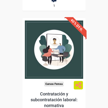
1
40% DTO.
Descuentos especiales
Sin requisitos de acceso
Diploma
Compra segura
Cursos Femxa
Contratación y
subcontratación laboral:
normativa