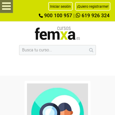
Iniciar sesión
¡Quiero registrarme!
900 100 957
|
619 926 324