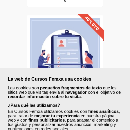
0
40% DTO.
Descuentos especiales
Sin requisitos de acceso
Diploma
La web de Cursos Femxa usa cookies
Compra segura
Las cookies son
pequeños fragmentos de texto
que los
sitios web que visitas envía al
navegador
con el objetivo de
Cursos Femxa
recordar información sobre tu visita
.
¿Para qué las utilizamos?
Gestión de recursos humanos
En Cursos Femxa utilizamos cookies con
fines analíticos
,
para tratar de
mejorar tu experiencia
en nuestra página
web y con
fines publicitarios
, para adaptar el contenido a
tus gustos y personalizar nuestros anuncios, marketing y
publicaciones en redes sociales.