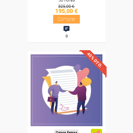
50 horas
325,00 €
195,00 €
Comprar
0
40% DTO.
Descuentos especiales
Sin requisitos de acceso
Diploma
Compra segura
Cursos Femxa