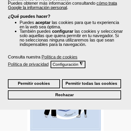
Online
Puedes obtener más información consultando
cómo trata
50 horas
Google la información personal
.
325,00 €
¿Qué puedes hacer?
195,00 €
Puedes
aceptar
las cookies para que tu experiencia
Comprar
en la web sea óptima.
También puedes
configurar
las cookies y seleccionar
solo aquellas que quiera permitir en tu navegador. Si
no seleccionas ninguna utilizaremos las que sean
0
indispensables para la navegación.
Consulta nuestra
Política de cookies
40% DTO.
Política de privacidad
◮
Configuración
Descuentos especiales
Permitir cookies
Permitir todas las cookies
Rechazar
Sin requisitos de acceso
Diploma
Compra segura