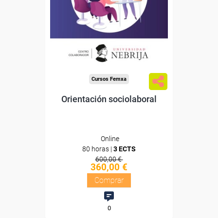
Sin requisitos de acceso
Doble titulación
Compra segura
Cursos Femxa
Orientación sociolaboral
Online
80 horas |
3 ECTS
600,00 €
360,00 €
Comprar
0