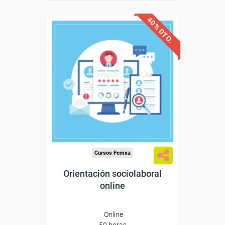
40% DTO.
Descuentos especiales
Sin requisitos de acceso
Diploma
Compra segura
Cursos Femxa
Orientación sociolaboral
online
Online