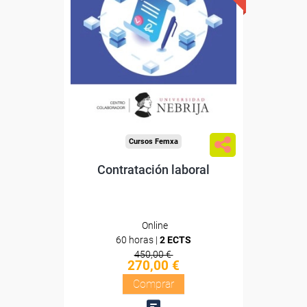
Descuentos especiales
Sin requisitos de acceso
Doble titulación
Compra segura
Cursos Femxa
Contratación laboral
Online
60 horas |
2 ECTS
450,00 €
270,00 €
Comprar