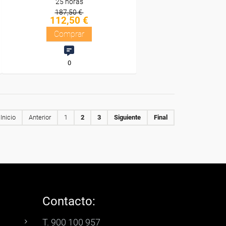
25 horas
187,50 €
112,50 €
Comprar
0
Inicio
Anterior
1
2
3
Siguiente
Final
Contacto:
T. 900 100 957