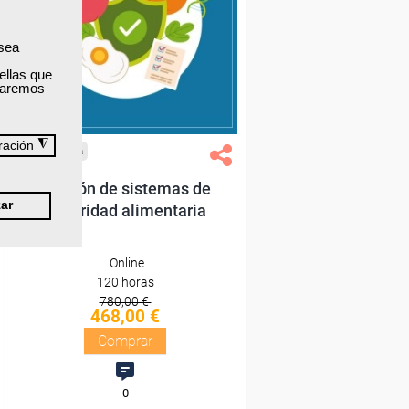
Sin requisitos de acceso
 sea
Diploma
ellas que
izaremos
Compra segura
◮
ración
Cursos Femxa
Gestión de sistemas de
ar
seguridad alimentaria
Online
120 horas
780,00 €
468,00 €
Comprar
0