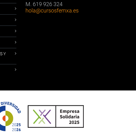
M. 619 926 324
hola
@cursosfemxa.es
S Y