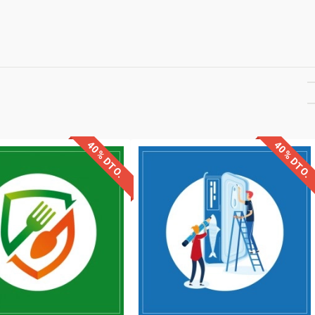
40% DTO.
40% DTO.
uentos especiales
Descuentos especiales
quisitos de acceso
Sin requisitos de acceso
Diploma
Diploma
Compra segura
Compra segura