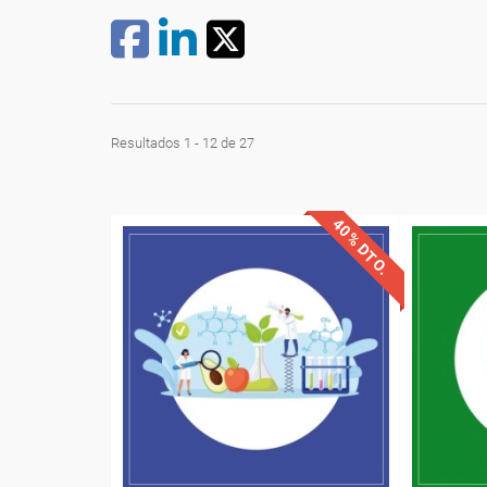
Resultados 1 - 12 de 27
40% DTO.
Descuentos especiales
Desc
Sin requisitos de acceso
Sin re
Diploma
Compra segura