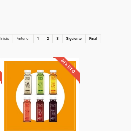
Inicio
Anterior
1
2
3
Siguiente
Final
40% DTO.
Descuentos especiales
Sin requisitos de acceso
Diploma
Compra segura