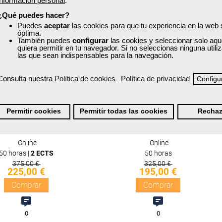
información personal
.
quisitos de acceso
Sin requisitos de acceso
¿Qué puedes hacer?
Puedes
aceptar
las cookies para que tu experiencia en la web
Doble titulación
Diploma
óptima.
También puedes
configurar
las cookies y seleccionar solo aqu
quiera permitir en tu navegador. Si no seleccionas ninguna util
las que sean indispensables para la navegación.
Compra segura
Compra segura
Consulta nuestra
Política de cookies
Política de privacidad
Configu
xa
Cursos Femxa
n de alérgenos en el
Gestión de crisis alimentarias
Permitir cookies
Permitir todas las cookies
Rechaz
r de la restauración
Online
Online
50 horas |
2 ECTS
50 horas
375,00 €
325,00 €
225,00 €
195,00 €
Comprar
Comprar
0
0