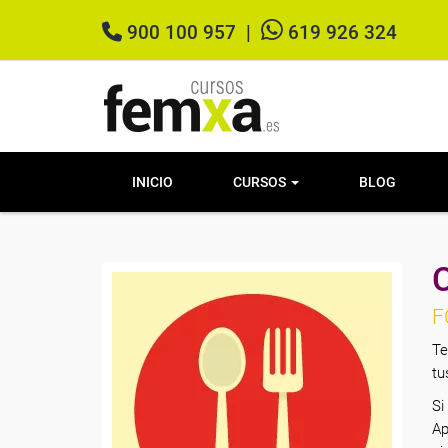
900 100 957
|
619 926 324
INICIO
CURSOS
BLOG
C
F
Te
tu
Si
Ap