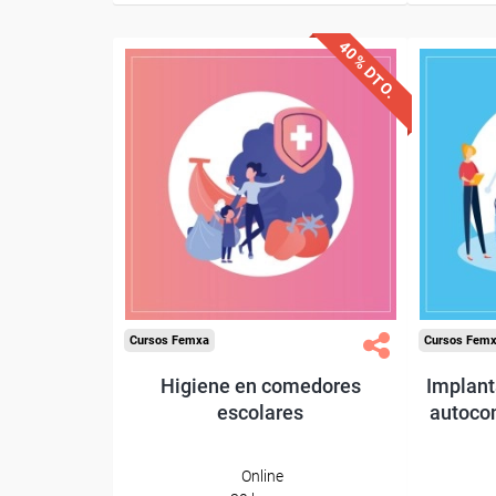
40% DTO.
Descuentos especiales
Desc
Sin requisitos de acceso
Sin re
Diploma
Compra segura
Cursos Femxa
Cursos Fem
Higiene en comedores
Implant
escolares
autocon
Online