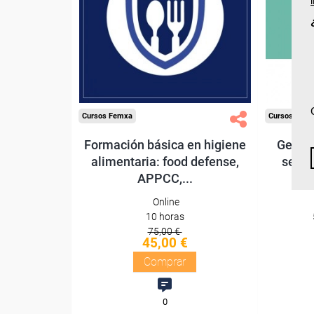
Sin requisitos de acceso
Sin re
Diploma
Compra segura
Cursos Femxa
Cursos Fem
Formación básica en higiene
Gestió
alimentaria: food defense,
secto
APPCC,...
Online
10 horas
75,00 €
45,00 €
Comprar
0