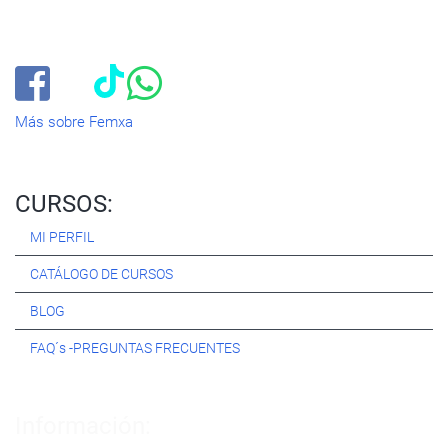
Nuestro objetivo diario es, única y exclusivamente, ayudarte a
conseguir tus metas profesionales ofreciéndote los mejores
cursos
del momento. ¿Te apuntas?
Más sobre Femxa
CURSOS:
MI PERFIL
CATÁLOGO DE CURSOS
BLOG
FAQ´s -PREGUNTAS FRECUENTES
Información: