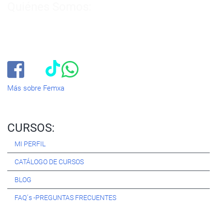
Quiénes Somos:
Especialistas en consultoría y
formación para el empleo
.
Nuestro objetivo diario es, única y exclusivamente, ayudarte a
conseguir tus metas profesionales ofreciéndote los mejores
cursos
del momento. ¿Te apuntas?
Más sobre Femxa
CURSOS:
MI PERFIL
CATÁLOGO DE CURSOS
BLOG
FAQ´s -PREGUNTAS FRECUENTES