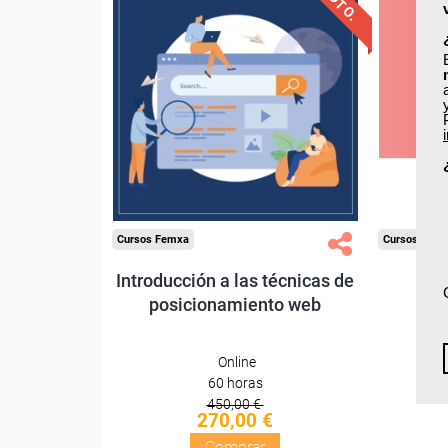
Descuentos especiales
Desc
Sin requisitos de acceso
Sin re
Diploma
Compra segura
Cursos Femxa
Cursos Fem
Introducción a las técnicas de
Pos
posicionamiento web
Online
60 horas
450,00 €
270,00 €
Comprar