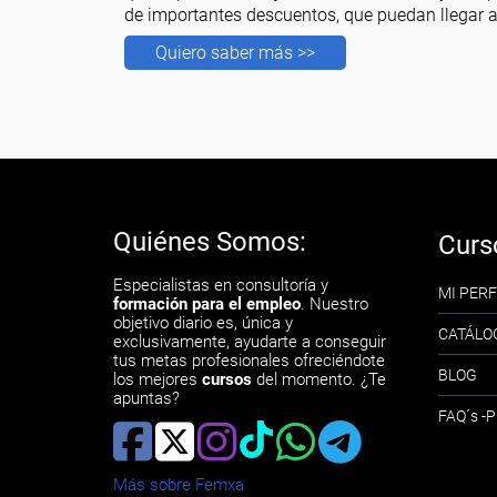
de importantes descuentos, que puedan llegar a
Quiero saber más >>
Quiénes Somos:
Curs
Especialistas en consultoría y
MI PERF
formación para el empleo
. Nuestro
objetivo diario es, única y
CATÁLO
exclusivamente, ayudarte a conseguir
tus metas profesionales ofreciéndote
BLOG
los mejores
cursos
del momento. ¿Te
apuntas?
FAQ´s 
Más sobre Femxa