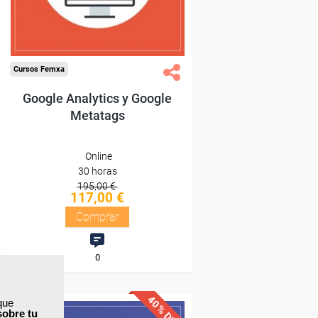
Compra segura
Cursos Femxa
Google Analytics y Google
Metatags
Online
30 horas
195,00 €
117,00 €
Comprar
0
40% DTO.
que
sobre tu