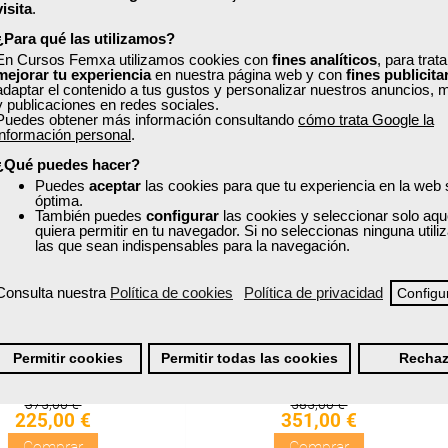
visita
.
¿Para qué las utilizamos?
uentos especiales
Descuentos especiales
En Cursos Femxa utilizamos cookies con
fines analíticos
, para trat
mejorar tu experiencia
en nuestra página web y con
fines publicita
adaptar el contenido a tus gustos y personalizar nuestros anuncios, 
quisitos de acceso
Sin requisitos de acceso
y publicaciones en redes sociales.
Puedes obtener más información consultando
cómo trata Google la
información personal
.
Doble titulación
Diploma
¿Qué puedes hacer?
Puedes
aceptar
las cookies para que tu experiencia en la web
Compra segura
Compra segura
óptima.
También puedes
configurar
las cookies y seleccionar solo aqu
quiera permitir en tu navegador. Si no seleccionas ninguna util
xa
Cursos Femxa
las que sean indispensables para la navegación.
icionamiento en
Posicionamiento en la web
Consulta nuestra
Política de cookies
Política de privacidad
Configu
buscadores
para el emprendimiento
Permitir cookies
Permitir todas las cookies
Rechaz
Online
Online
50 horas |
2 ECTS
90 horas
375,00 €
585,00 €
225,00 €
351,00 €
Comprar
Comprar