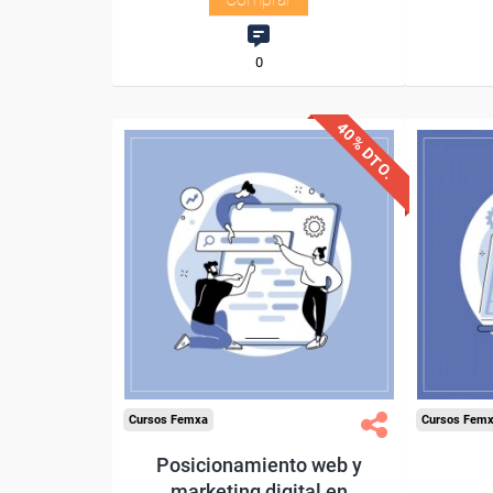
0
40% DTO.
Descuentos especiales
Desc
Sin requisitos de acceso
Sin re
Diploma
Compra segura
Cursos Femxa
Cursos Fem
Posicionamiento web y
marketing digital en