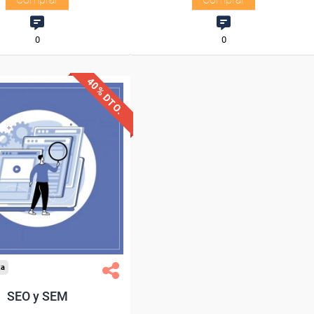
0
0
40% DTO.
uentos especiales
quisitos de acceso
Diploma
Compra segura
xa
SEO y SEM