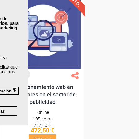
Descuentos especiales
ar de
rios
, para
marketing
Sin requisitos de acceso
Diploma
 sea
Compra segura
ellas que
izaremos
Cursos Femxa
Posicionamiento web en
◮
ración
buscadores en el sector de
publicidad
ar
Online
105 horas
787,50 €
472,50 €
Comprar