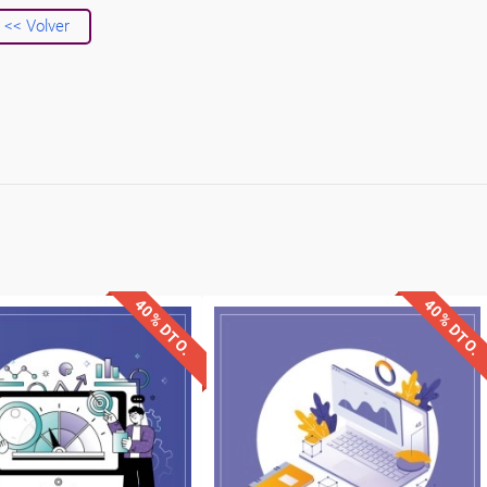
<< Volver
40% DTO.
40% DTO.
uentos especiales
Descuentos especiales
quisitos de acceso
Sin requisitos de acceso
Diploma
Diploma