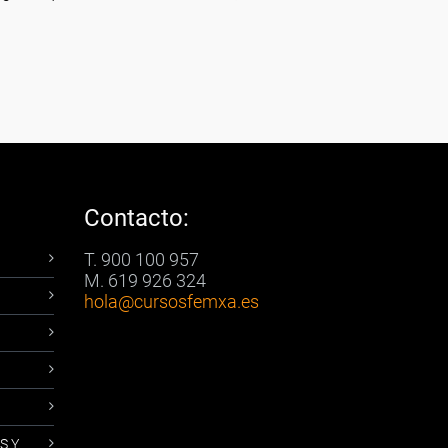
Contacto:
T. 900 100 957
M. 619 926 324
hola
@cursosfemxa.es
S Y