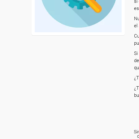
si
es
Nu
el
Cu
pu
Si
de
qu
¿T
¿T
bu