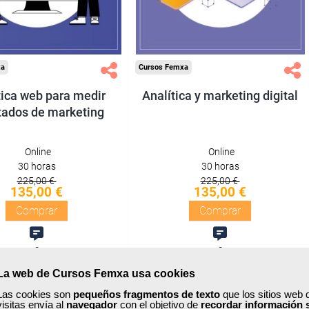
Compra segura
Compra segura
xa
Cursos Femxa
tica web para medir
Analítica y marketing digital
tados de marketing
Online
Online
30 horas
30 horas
225,00 €
225,00 €
135,00 €
135,00 €
Comprar
Comprar
0
0
La web de Cursos Femxa usa cookies
40% DTO.
40% DTO.
Las cookies son
pequeños fragmentos de texto
que los sitios web 
visitas envía al
navegador
con el objetivo de
recordar información 