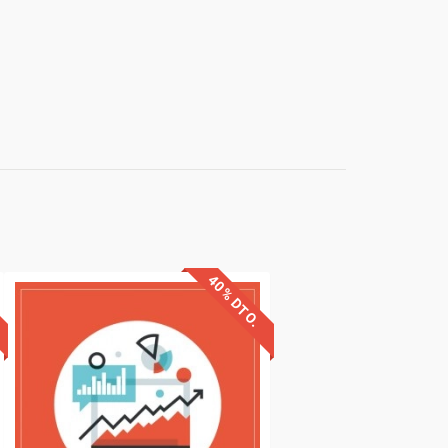
40% DTO.
Descuentos especiales
Sin requisitos de acceso
Diploma