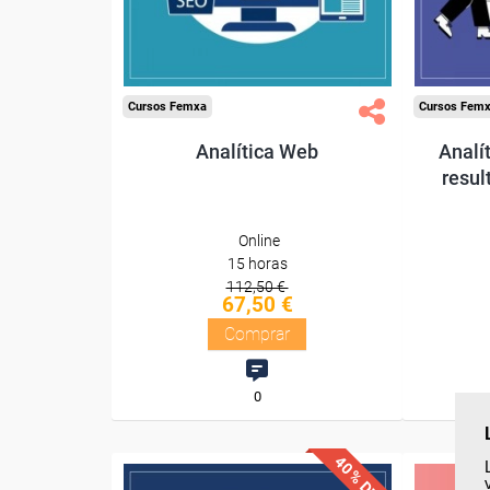
Compra segura
Cursos Femxa
Cursos Fem
Analítica Web
Analí
resul
Online
15 horas
112,50 €
67,50 €
Comprar
0
40% DTO.