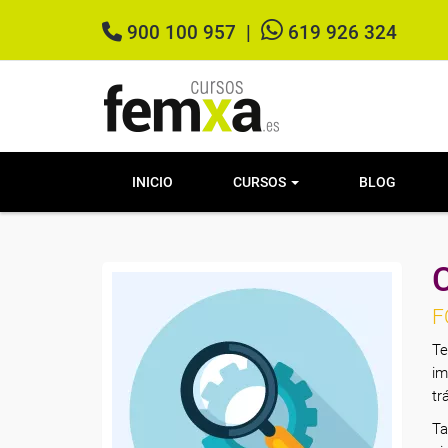
900 100 957
|
619 926 324
INICIO
CURSOS
BLOG
F
Te
im
tr
Ta