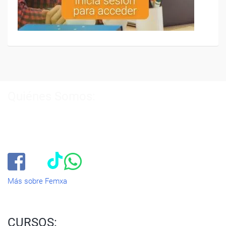
Quiénes Somos:
Especialistas en consultoría y
formación para el empleo
.
Nuestro objetivo diario es, única y exclusivamente, ayudarte a
conseguir tus metas profesionales ofreciéndote los mejores
cursos
del momento. ¿Te apuntas?
Más sobre Femxa
CURSOS: