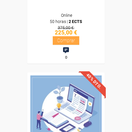
Online
50 horas |
2 ECTS
375,00 €
225,00 €
Comprar
0
40% DTO.
Descuentos especiales
Sin requisitos de acceso
Diploma