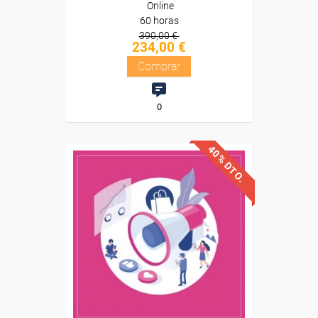
Online
60 horas
390,00 €
234,00 €
Comprar
0
40% DTO.
Descuentos especiales
Sin requisitos de acceso
Diploma
Compra segura