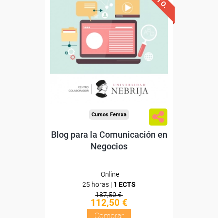
Avalado y reconocido por
Universidad Nebrija
la
Sin requisitos de acceso
Doble titulación
Compra segura
Cursos Femxa
Blog para la Comunicación en
Negocios
Online
25 horas |
1 ECTS
187,50 €
112,50 €
Comprar