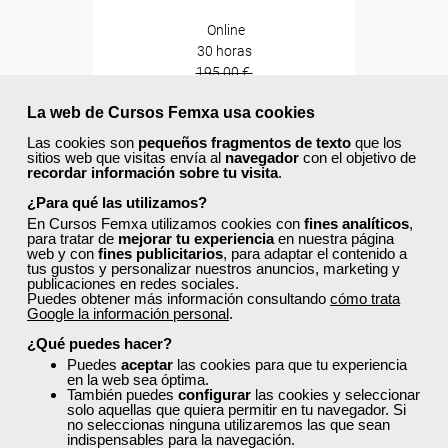
Online
30 horas
195,00 €
117,00 €
La web de Cursos Femxa usa cookies
Comprar
Las cookies son
pequeños fragmentos de texto
que los
sitios web que visitas envía al
navegador
con el objetivo de
recordar información sobre tu visita
.
0
¿Para qué las utilizamos?
En Cursos Femxa utilizamos cookies con
fines analíticos
,
40% DTO.
para tratar de
mejorar tu experiencia
en nuestra página
web y con
fines publicitarios
, para adaptar el contenido a
tus gustos y personalizar nuestros anuncios, marketing y
publicaciones en redes sociales.
Descuentos especiales
Puedes obtener más información consultando
cómo trata
Google la información personal
.
¿Qué puedes hacer?
Sin requisitos de acceso
Puedes
aceptar
las cookies para que tu experiencia
en la web sea óptima.
También puedes
configurar
las cookies y seleccionar
Diploma
solo aquellas que quiera permitir en tu navegador. Si
no seleccionas ninguna utilizaremos las que sean
indispensables para la navegación.
Compra segura