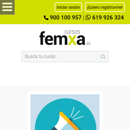
Iniciar sesión
¡Quiero registrarme!
900 100 957
|
619 926 324