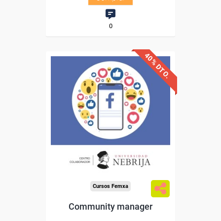
0
40% DTO.
Descuentos especiales
Sin requisitos de acceso
Doble titulación
Compra segura
Cursos Femxa
Community manager